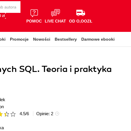
 zł
POMOC
LIVE CHAT
OD O,OOZŁ
oki
Promocje
Nowości
Bestsellery
Darmowe ebooki
ych SQL. Teoria i praktyka
dek
on
4.5
/
6
Opinie:
2
ka