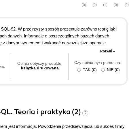
(0)
(0)
(1)
(0)
(0)
SQL-92. W przejrzysty sposób prezentuje zarówno teorię jak i
ach danych. Informacje o poszczególnych bazach danych
ę z danym systemem i wykonać najważniejsze operacje.
można oprzeć się wrażeniu, że autor pozostawił czytelnika
Rozwiń »
atwe. Dzięki temu jednak czytelnik nie musi wertować dziesiątek
Czy opinia była pomocna:
 książce przynosi nową informacje. Przykładem może być krótki
Opinia dotyczy produktu:
ona
ksiązka drukowana
TAK
(
0
)
NIE
(
0
)
oich rozmiarów daje wyobrażenie na ten temat i pozwala na
 książka ta wprowadza czytelnika w interesujące tematy baz
składowania itd na jedynie ok. 500 stronach. Niektóre z tych
ęzycznej.
QL. Teoria i praktyka (2)
m jest informacja. Powodzenia przedsięwzięcia lub sukces firmy,