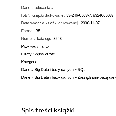
Dane producenta
»
ISBN Książki drukowanej:
83-246-0503-7, 8324605037
Data wydania książki drukowanej :
2006-11-07
Format:
B5
Numer z katalogu:
3243
Przykłady na ftp
Erraty
/
Zgłoś erratę
Kategorie:
Dane
»
Big Data i bazy danych
»
SQL
Dane
»
Big Data i bazy danych
»
Zarządzanie bazą dan
Spis treści
książki