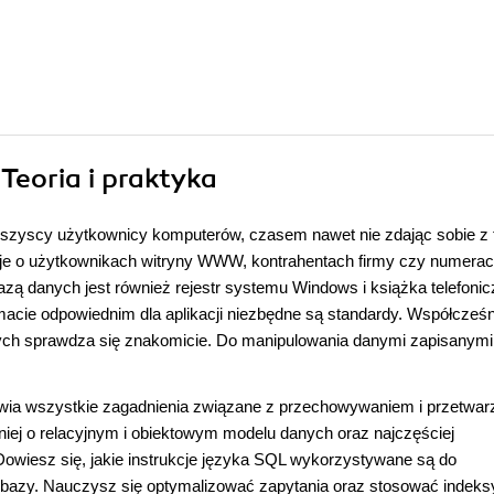
Teoria i praktyka
 wszyscy użytkownicy komputerów, czasem nawet nie zdając sobie z 
e o użytkownikach witryny WWW, kontrahentach firmy czy numera
zą danych jest również rejestr systemu Windows i książka telefoni
acie odpowiednim dla aplikacji niezbędne są standardy. Współcześn
ch sprawdza się znakomicie. Do manipulowania danymi zapisanymi
awia wszystkie zagadnienia związane z przechowywaniem i przetwa
iej o relacyjnym i obiektowym modelu danych oraz najczęściej
wiesz się, jakie instrukcje języka SQL wykorzystywane są do
 bazy. Nauczysz się optymalizować zapytania oraz stosować indeksy