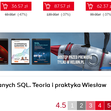
36.57 zł
87.57 zł
62.37 z
69.00zł
(-47%)
139.00zł
(-37%)
99.00zł
(-37%
danych SQL. Teoria i praktyka Wiesław
4.5
1
2
3
4
5