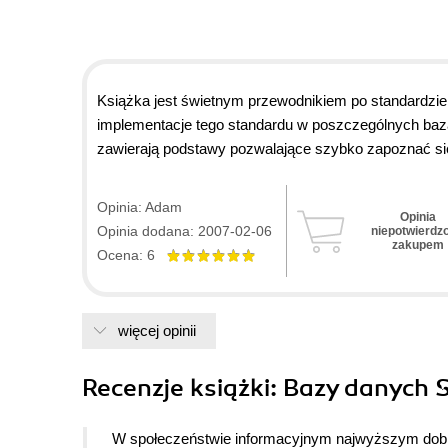
Książka jest świetnym przewodnikiem po standardzie 
implementacje tego standardu w poszczególnych baz
zawierają podstawy pozwalające szybko zapoznać si
Czytając tę książkę, być może miejscami trudną, nie 
samemu sobie z niektórymi tematami, które uznał za ł
Opinia: Adam
Opinia
stron, aby zgłębić podstawy a prawie każde zdanie w
Opinia dodana: 2007-02-06
niepotwierdz
fragment nt optymalizacji baz danych, który mimo sw
zakupem
Ocena: 6
samodzielne eksperymenty czytelnika.
Moja ocena tej książki związana jest także z tym, że
LDAP, podpisów elektronicznych, strukturalizowanego 
więcej opinii
tematów są słabo dostępne w innej literaturze polskoj
Recenzje
książki
: Bazy danych S
W społeczeństwie informacyjnym najwyższym dobre