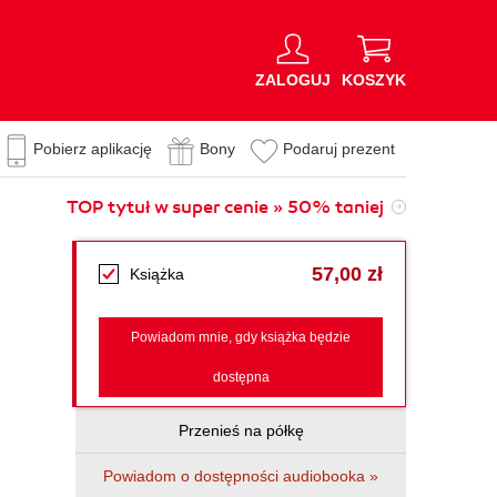
ZALOGUJ
KOSZYK
Pobierz aplikację
Bony
Podaruj prezent
TOP tytuł w super cenie » 50% taniej
57,00 zł
Książka
Powiadom mnie, gdy książka będzie
dostępna
Przenieś na półkę
Powiadom o dostępności audiobooka »