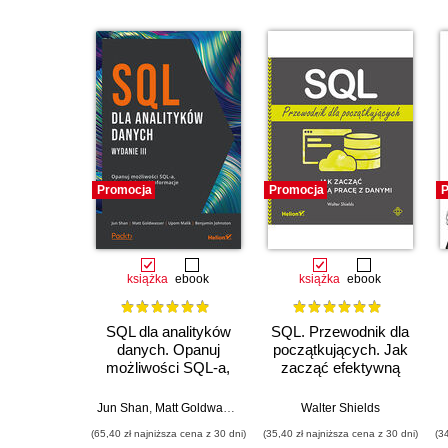
Promocja
Promocja
P
książka
ebook
książka
ebook
SQL dla analityków
SQL. Przewodnik dla
danych. Opanuj
początkujących. Jak
możliwości SQL-a,
zacząć efektywną
aby wydobywać
pracę z danymi
informacje z danych.
Jun Shan
,
Matt Goldwasser
,
Upom Malik
Walter Shields
,
Benjamin Johnston
Wydanie III
(65,40 zł najniższa cena z 30 dni)
(35,40 zł najniższa cena z 30 dni)
(3