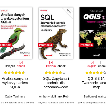
romocja
Promocja
Promocja
książka
ebook
książka
ebook
książka
eboo
Analiza danych z
SQL. Zapytania i
QGIS 3.14.
wykorzystaniem
techniki dla
Tworzenie i ana
SQL-a.
bazodanowców.
map
Zaawansowane
Receptury. Wydanie
techniki
II
Cathy Tanimura
Anthony Molinaro
,
Robert de Graaf
Bartłomiej Iwańc
przekształcania
4,50 zł najniższa cena z 30 dni)
(83,40 zł najniższa cena z 30 dni)
(59,40 zł najniższa cena 
danych we wnioski