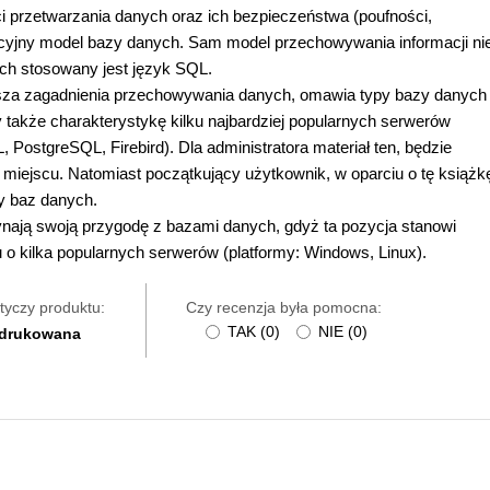
ci przetwarzania danych oraz ich bezpieczeństwa (poufności,
acyjny model bazy danych. Sam model przechowywania informacji ni
ch stosowany jest język SQL.
rusza zagadnienia przechowywania danych, omawia typy bazy danych
y także charakterystykę kilku najbardziej popularnych serwerów
ostgreSQL, Firebird). Dla administratora materiał ten, będzie
m miejscu. Natomiast początkujący użytkownik, w oparciu o tę książk
y baz danych.
nają swoją przygodę z bazami danych, gdyż ta pozycja stanowi
o kilka popularnych serwerów (platformy: Windows, Linux).
tyczy produktu:
Czy recenzja była pomocna:
TAK
(
0
)
NIE
(
0
)
 drukowana