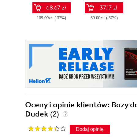
68.67 zł
37.17 zł
109.00zł
(-37%)
59.00zł
(-37%)
Oceny i opinie klientów: Bazy 
Dudek
(2)
Dodaj opinię