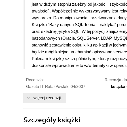
jest w dużym stopniu zależny od jakości i szybkoś
trwałości). Współcześnie wykorzystywany jest rel
wystarcza. Do manipulowania i przetwarzania dany
Książka "Bazy danych SQl. Teoria i praktyka" po
oraz składnię języka SQL. W tej pozycji znajdziem
bazodanowych (Oracle, SQL Server, LDAP, MySQL, P
stanowić zestawienie opisu kilku aplikacji w jedny
będzie mógł kolejno uruchamiać opisywane serwer
Polecam książkę szczególnie tym, którzy rozpoczy
doskonałe wprowadzenie to w/w tematyki w oparciu 
Recenzja:
Recenzja do
Gazeta IT Rafał Pawlak; 04/2007
ksiązka
więcej recenzji
Szczegóły
książki