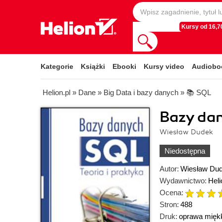
Kursy od 16,70
Kategorie
Książki
Ebooki
Kursy video
Audiobo
Helion.pl
»
Dane
»
Big Data i bazy danych
»
📚 SQL
Bazy dan
Wiesław Dudek
Niedostępna
Autor:
Wiesław Du
Wydawnictwo:
Heli
Ocena:
Stron:
488
Druk:
oprawa mięk