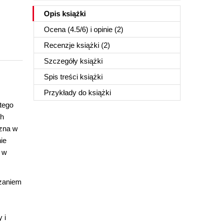
Opis
książki
Ocena (
4.5
/
6
) i opinie (2)
Recenzje
książki
(2)
Szczegóły
książki
Spis treści
książki
Przykłady do
książki
tego
ch
czna w
ie
 w
rzaniem
 i