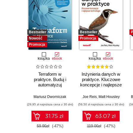
Bestseller
Bestseller
P
Nowość
Promocja
Promocja
książka
ebook
książka
ebook
Terraform w
Inżynieria danych w
praktyce. Buduj i
praktyce. Kluczowe
automatyzuj
koncepcje i najlepsze
infrastrukturę
technologie
chmurową oraz
Mariusz Dworniczak
Joe Reis
,
Matt Housley
B
zarządzaj nią z
(29,95 zł najniższa cena z 30 dni)
(59,50 zł najniższa cena z 30 dni)
(3
wykorzystaniem
Dockera
31.75 zł
63.07 zł
59.90zł
(-47%)
119.00zł
(-47%)