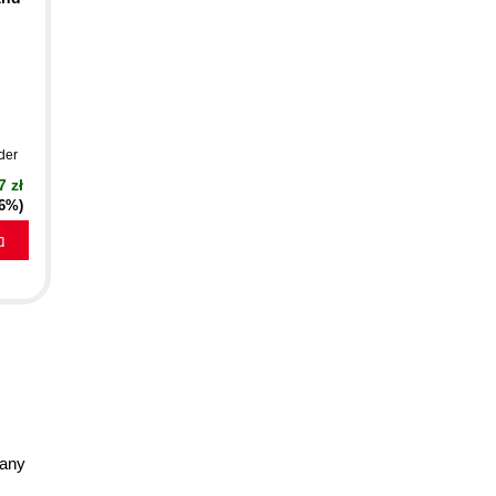
der
7 zł
16%)
a
 any