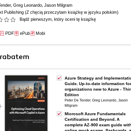
Tender
,
Greg Leonardo
,
Jason Milgram
t Publishing
(Z chęcią przeczytam książkę w języku polskim)
Bądź pierwszym, który oceni tę książkę
PDF
ePub
Mobi
 rabatem
Azure Strategy and Implementati
Guide. Up-to-date information fo
organizations new to Azure - Thi
Edition
Peter De Tender
,
Greg Leonardo
,
Jason
Milgram
Microsoft Azure Fundamentals
Certification and Beyond. A
complete AZ-900 exam guide wit
online mock exams, flashcards, 