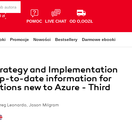
 zł
POMOC
LIVE CHAT
OD O,OOZŁ
oki
Promocje
Nowości
Bestsellery
Darmowe ebooki
trategy and Implementation
p-to-date information for
tions new to Azure - Third
Greg Leonardo, Jason Milgram