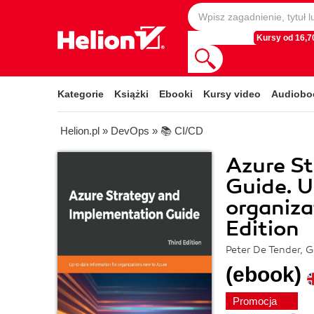
Kursy od 16,70
Kategorie
Książki
Ebooki
Kursy video
Audiobo
Helion.pl
»
DevOps
»
📚 CI/CD
Azure S
Guide. U
organiza
Edition
Peter De Tender, 
(ebook)
Promocja