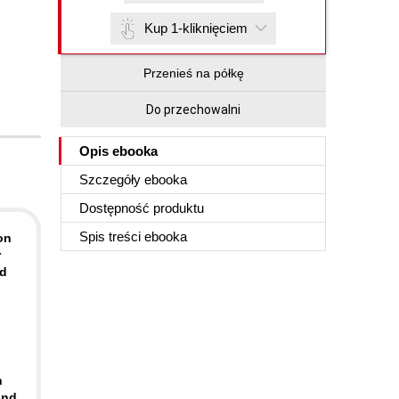
Kup 1-kliknięciem
Przenieś na półkę
Do przechowalni
Opis
ebooka
Szczegóły
ebooka
Dostępność produktu
Spis treści
ebooka
on
r
rd
h
and