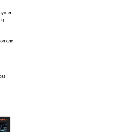
loyment
ng
ion and
ost