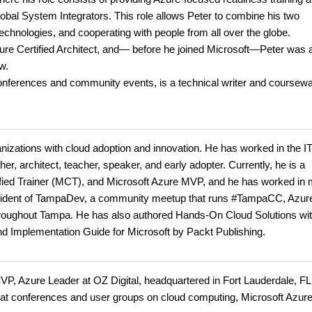
obal System Integrators. This role allows Peter to combine his two
echnologies, and cooperating with people from all over the globe.
Azure Certified Architect, and— before he joined Microsoft—Peter was 
w.
l conferences and community events, is a technical writer and coursew
anizations with cloud adoption and innovation. He has worked in the I
ther, architect, teacher, speaker, and early adopter. Currently, he is a
rtified Trainer (MCT), and Microsoft Azure MVP, and he has worked in
s president of TampaDev, a community meetup that runs #TampaCC, Azur
hroughout Tampa. He has also authored Hands-On Cloud Solutions wi
nd Implementation Guide for Microsoft by Packt Publishing.
P, Azure Leader at OZ Digital, headquartered in Fort Lauderdale, FL
 at conferences and user groups on cloud computing, Microsoft Azure