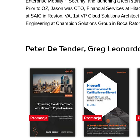
Enterprise Mobility + Security, and launching a tech start
Prior to OZ, Jason was CTO, Financial Services at Hitachi 
at SAIC in Reston, VA, 1st VP Cloud Solutions Architect 
Engineering at Champion Solutions Group in Boca Raton
Peter De Tender, Greg Leonardo
Promocja
Promocja
P