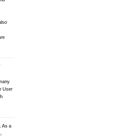
also
are
T
 many
e User
th
. As a
,