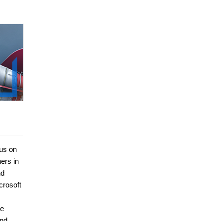
cus on
ners in
nd
crosoft
he
and