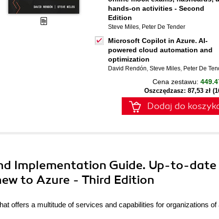
hands-on activities - Second
Edition
Steve Miles
,
Peter De Tender
Microsoft Copilot in Azure. AI-
powered cloud automation and
optimization
David Rendón
,
Steve Miles
,
Peter De Ten
Cena zestawu:
449.4
Oszczędzasz: 87,53 zł (
Dodaj do koszyk
and Implementation Guide. Up-to-date
ew to Azure - Third Edition
at offers a multitude of services and capabilities for organizations of