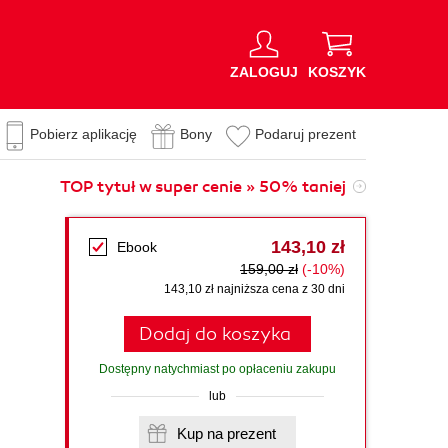
ZALOGUJ
KOSZYK
Pobierz aplikację
Bony
Podaruj prezent
TOP tytuł w super cenie » 50% taniej
143,10 zł
Ebook
159,00 zł
(-10%)
143,10 zł najniższa cena z 30 dni
Dodaj do koszyka
Dostępny natychmiast po opłaceniu zakupu
lub
Kup na prezent