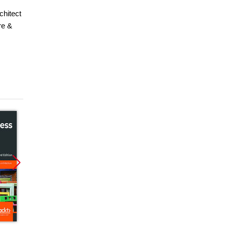
chitect
re &
Promocja
Promocja
Promoc