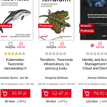
romocja
Promocja
Nowość
Promocja
książka
ebook
książka
ebook
ebook
Kubernetes.
Terraform. Tworzenie
Identity and Ac
Tworzenie
infrastruktury za
Management f
niezawodnych
pomocą kodu.
Cloud and Dev
systemów
Wydanie III
Engineers. Des
rozproszonych.
and automate se
rendan Burns
,
Joe Beda
,
Kelsey Hightower
Yevgeniy Brikman
,
Lachlan Evenson
Jeremy Wallac
Wydanie III
identity acce
4,50 zł najniższa cena z 30 dni)
(49,50 zł najniższa cena z 30 dni)
(116,10 zł najniższa cena 
strategies acr
Azure, AWS, 
35.19 zł
52.47 zł
116.10 
GCP
69.00zł
(-49%)
99.00zł
(-47%)
129.00zł
(-10