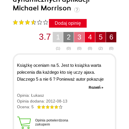
Michael Morrison
Dodaj opinię
3.7
1
2
3
4
5
6
(1)
(0)
(0)
(0)
(2)
(0)
Książkę oceniam na 5. Jest to książka warta
polecenia dla każdego kto się uczy ajaxa.
Dlaczego 5 a nie 6 ? Ponieważ autor pokazuje
konkretne przykłady zastosowania ajaxa, i
Rozwiń »
niestety dla kogoś kto nie wie czym jest ajax,
Opinia: Łukasz
będzie to książka trudna. Autor usilnie próbuje
Opinia dodana: 2012-08-13
wcisnąć że bez znajomości JS i podstaw ajaxa i w
Ocena: 5
ogóle rozumienia podanego przez niego kodu
można stosować ajaxa, a chyba nie taki jest
Opinia potwierdzona
zakupem
zamysł nauki. Polecam do tej książki kupić