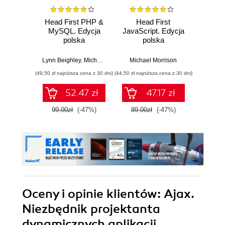
Head First PHP &
Head First
Head 
MySQL. Edycja
JavaScript. Edycja
MySQL
polska
polska
Frie
Lynn Beighley
,
Michael Morrison
Michael Morrison
Lynn Bei
(49,50 zł najniższa cena z 30 dni)
(44,50 zł najniższa cena z 30 dni)
(118,15 zł 
52.47 zł
47.17 zł
99.00zł
(-47%)
89.00zł
(-47%)
139.0
Oceny i opinie klientów: Ajax.
Niezbędnik projektanta
dynamicznych aplikacji