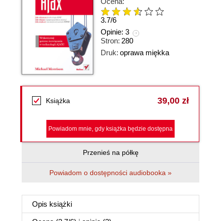
Ocena:
3.7
/
6
Opinie:
3
Stron:
280
Druk:
oprawa miękka
39,00 zł
Książka
Powiadom mnie, gdy książka będzie dostępna
Przenieś na półkę
Powiadom o dostępności audiobooka »
Opis
książki