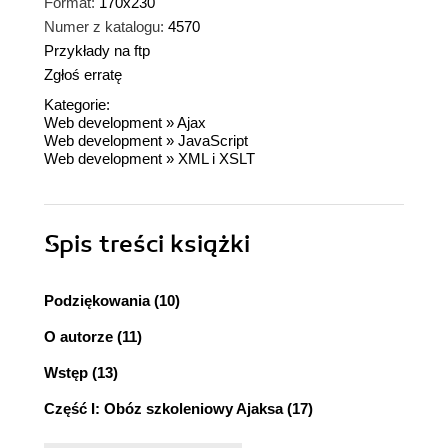
Format:
170x230
Numer z katalogu:
4570
Przykłady na ftp
Zgłoś erratę
Kategorie:
Web development
»
Ajax
Web development
»
JavaScript
Web development
»
XML i XSLT
Spis treści
książki
Podziękowania (10)
O autorze (11)
Wstęp (13)
Część I: Obóz szkoleniowy Ajaksa (17)
Rozdział 1. Ajax i nowy wspaniały świat sieci WWW