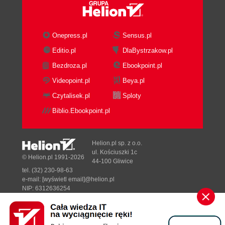
Projekt: aplikacja z automatycznym
uzupełnianiem (128)
Implementacja aplikacji Uzupełniacz (132)
Onepress.pl
Sensus.pl
Testowanie aplikacji Uzupełniacz (138)
Editio.pl
DlaBystrzakow.pl
Przerabianie aplikacji Uzupełniacz (139)
Bezdroza.pl
Ebookpoint.pl
Podsumowanie (140)
Videopoint.pl
Beya.pl
Rozdział 7. Tworzenie interaktywnego interfejsu
Czytalisek.pl
Sploty
użytkownika ze sprawdzaniem poprawności (141)
Biblio.Ebookpoint.pl
Zadanie: sprawdzanie poprawności danych
wprowadzanych przez użytkownika w czasie
rzeczywistym (143)
Helion.pl sp. z o.o.
Projekt: aplikacja Sprawdzacz (145)
ul. Kościuszki 1c
© Helion.pl 1991-2026
44-100 Gliwice
Implementacja aplikacji Sprawdzacz (149)
tel. (32) 230-98-63
Testowanie aplikacji Sprawdzacz (156)
e-mail:
[wyświetl email]@helion.pl
Przerabianie aplikacji Sprawdzacz (158)
NIP: 6312636254
Regon: 241989027
Podsumowanie (161)
Designed with ♥ by
Tonik.pl
Rozdział 8. Rewelacyjny interfejs do przeglądania