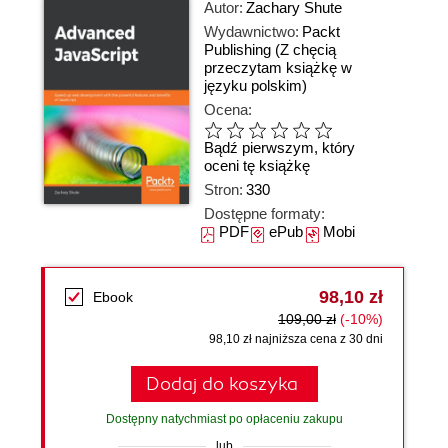
Autor:
Zachary Shute
Wydawnictwo:
Packt
Publishing
(Z chęcią
przeczytam książkę w
języku polskim)
Ocena:
Bądź pierwszym, który
oceni tę książkę
Stron:
330
Dostępne formaty:
PDF
ePub
Mobi
98,10 zł
Ebook
109,00 zł
(-10%)
98,10 zł najniższa cena z 30 dni
Dodaj do koszyka
Dostępny natychmiast po opłaceniu zakupu
lub