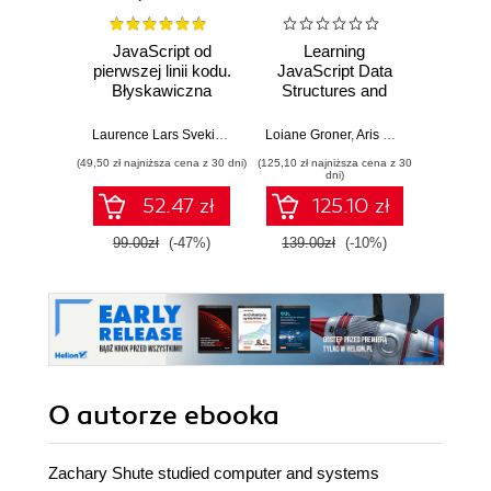
JavaScript od
Learning
Desi
pierwszej linii kodu.
JavaScript Data
Imp
Błyskawiczna
Structures and
Micros
nauka pisania gier,
Algorithms.
Solut
stron WWW i
Enhance your
Certifi
Laurence Lars Svekis
,
Maaike van Putten
Loiane Groner
,
Rob Percival
,
Aris Markogiannakis
Wer
,
D
aplikacji
problem-solving
Ga
(49,50 zł najniższa cena z 30 dni)
(125,10 zł najniższa cena z 30
(125,10 zł 
internetowych
skills in JavaScript
DevOps
dni)
and TypeScript -
pass 
52.47 zł
125.10 zł
Fourth Edition
with 
and 
99.00zł
(-47%)
139.00zł
(-10%)
139.0
clo
O autorze
ebooka
Zachary Shute studied computer and systems