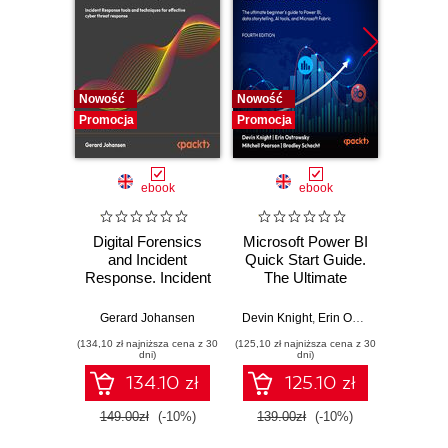
Nowość
Nowość
Nowość
Promocja
Promocja
Promocj
ebook
ebook
Digital Forensics
Microsoft Power BI
Pract
and Incident
Quick Start Guide.
Intel
Response. Incident
The Ultimate
Data-D
Response tools
Beginner's Guide
Hunti
and techniques for
to Power BI, Data
your c
Gerard Johansen
Devin Knight
,
Erin Ostrowsky
,
Mitchel
effective cyber
Storytelling, AI
effor
(134,10 zł najniższa cena z 30
(125,10 zł najniższa cena z 30
(116,10 zł 
threat response -
Tools, and
dete
dni)
dni)
Fourth Edition
Microsoft Fabric -
def
134.10 zł
125.10 zł
Fourth Edition
ATT&C
tool
149.00zł
(-10%)
139.00zł
(-10%)
129.0
E