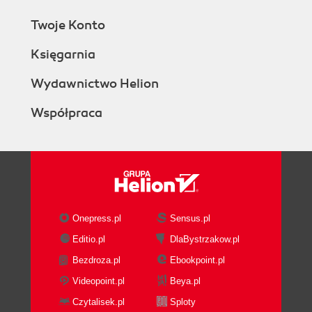
Twoje Konto
Księgarnia
Wydawnictwo Helion
Współpraca
Onepress.pl
Sensus.pl
Editio.pl
DlaBystrzakow.pl
Bezdroza.pl
Ebookpoint.pl
Videopoint.pl
Beya.pl
Czytalisek.pl
Sploty