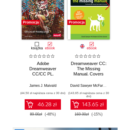
Promocja
Promocja
Promocj
książka
ebook
ebook
Adobe
Dreamweaver CC:
Dream
Dreamweaver
The Missing
The
CC/CC PL.
Manual. Covers
M
Oficjalny
2014 release. 2nd
podręcznik
Edition
James J. Maivald
David Sawyer McFarland
,
Chris Grove
(44,50 zł najniższa cena z 30 dni)
(143,65 zł najniższa cena z 30
(160,65 zł 
dni)
46.28 zł
143.65 zł
89.00zł
(-48%)
169.00zł
(-15%)
189.0