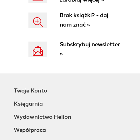
No i wreszcie grupowanie, klasy oraz ID! (68)
4. Wstęp do programu Dreamweaver CS5 (72)
Brak książki? - daj
Tematyka lekcji (72)
nam znać »
Konfigurowanie serwisu w programie
Dreamweaver (74)
Subskrybuj newsletter
Obsługa ekranu powitalnego (76)
Wybór szablonu CSS (77)
»
Zapisywanie strony (78)
Zmiana tytułu strony (78)
Zmiana nagłówków (78)
Wstawianie tekstu (79)
Wstawianie elementów graficznych (81)
Twoje Konto
Wybieranie i edytowanie stylów CSS (84)
Księgarnia
Zmiana koloru, kroju i wielkości czcionek (88)
Obsługa panelu Properties (Właściwości) (91)
Wydawnictwo Helion
Wyświetlanie podglądu strony w widoku
aktywnym (93)
Współpraca
Wyświetlanie podglądu strony w przeglądarce (94)