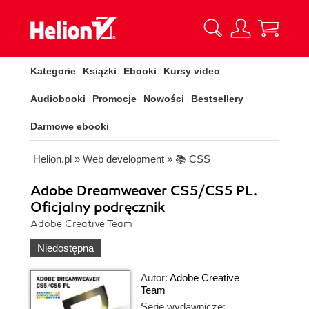
Kategorie
Książki
Ebooki
Kursy video
Audiobooki
Promocje
Nowości
Bestsellery
Darmowe ebooki
Helion.pl
»
Web development
»
📚 CSS
Adobe Dreamweaver CS5/CS5 PL.
Oficjalny podręcznik
Adobe Creative Team
Niedostępna
Autor:
Adobe Creative
Team
Serie wydawnicze: