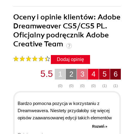
Oceny i opinie klientów: Adobe
Dreamweaver CS5/CS5 PL.
Oficjalny podręcznik Adobe
Creative Team
Dodaj opinię
5.5
1
2
3
4
5
6
(0)
(0)
(0)
(0)
(1)
(1)
Bardzo pomocna pozycja w korzystaniu z
Dreamweavera. Niestety przydałoby się więcej
opisów zaawansowanej edycji takich elementów
jak spry, etc. Na pewno jednak przypadnie do
Rozwiń »
gustu osobom stawiającym pierwsze kroki w tym