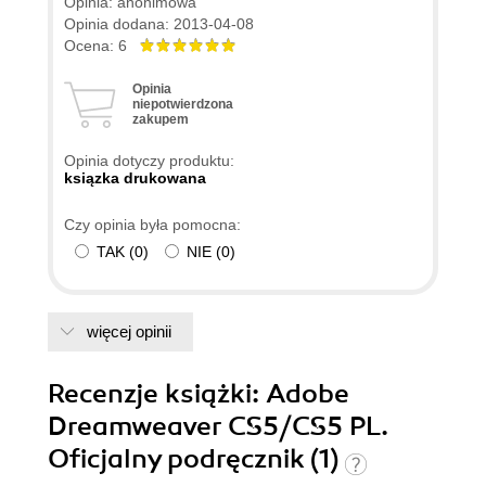
Opinia: anonimowa
programie. Dużym plusem są podsumowania
Opinia dodana: 2013-04-08
każdego działu, gdzie zawarte są pytania
Ocena: 6
kontrolne wraz z odpowiedziami. Książkę czyta
Opinia
się dość przyjemnie, choć miejscami wydaje się
niepotwierdzona
zakupem
być zbyt szablonowa. Jednak dzięki niej w pełni
samodzielnie opanowałem korzystanie z
Opinia dotyczy produktu:
Dreamweavera i stworzyłem swój pierwszy,
ksiązka drukowana
funkcjonalny projekt.
Czy opinia była pomocna:
TAK
(
0
)
NIE
(
0
)
więcej opinii
Recenzje
książki
: Adobe
Dreamweaver CS5/CS5 PL.
Oficjalny podręcznik (1)