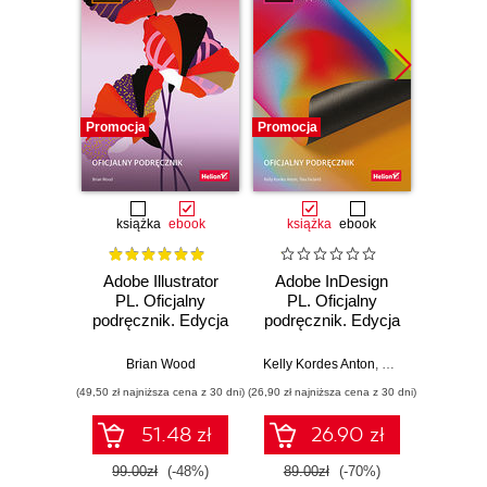
Promocja
Promocja
Promocj
książka
ebook
książka
ebook
ksią
Adobe Illustrator
Adobe InDesign
Adobe
PL. Oficjalny
PL. Oficjalny
Pro CC
podręcznik. Edycja
podręcznik. Edycja
pod
2020
2020
Wy
Brian Wood
Kelly Kordes Anton
,
Tina DeJarld
Ma
(49,50 zł najniższa cena z 30 dni)
(26,90 zł najniższa cena z 30 dni)
(44,50 zł naj
51.48 zł
26.90 zł
99.00zł
(-48%)
89.00zł
(-70%)
89.0