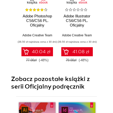
książka
ebook
książka
ebook
ksią
Adobe Photoshop
Adobe Illustrator
Adobe
CS6/CS6 PL.
CS6/CS6 PL.
CS6
Oficjalny
Oficjalny
Of
podręcznik
podręcznik
po
Adobe Creative Team
Adobe Creative Team
Adobe C
(38,50 zł najniższa cena z 30 dni)
(39,50 zł najniższa cena z 30 dni)
(39,50 zł naj
40.04 zł
41.08 zł
77.00zł
(-48%)
79.00zł
(-48%)
79.0
Zobacz pozostałe książki z
serii Oficjalny podręcznik