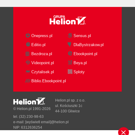
5. Projektowanie makiet (98)
Tematyka lekcji (98)
Podstawy projektowania stron internetowych (100)
Tworzenie miniatur i schematów (102)
Przegląd ukończonego projektu (106)
Onepress.pl
Sensus.pl
Zmiana gotowego szablonu CSS (106)
Editio.pl
DlaBystrzakow.pl
Wstawianie grafiki w tle nagłówka (109)
Bezdroza.pl
Ebookpoint.pl
Tworzenie nowych elementów <div> (111)
Zmiana szerokości i koloru tła strony (114)
Videopoint.pl
Beya.pl
Zmiana istniejącej zawartości i formatowania (115)
Czytalisek.pl
Sploty
Wstawianie obrazów tymczasowych (118)
Biblio.Ebookpoint.pl
Wstawianie tekstu tymczasowego (119)
Edycja stopki (119)
Testowanie zgodności przeglądarki (120)
Helion.pl sp. z o.o.
ul. Kościuszki 1c
6. Kaskadowe arkusze stylów (CSS) (122)
© Helion.pl 1991-2026
44-100 Gliwice
Tematyka lekcji (122)
tel. (32) 230-98-63
e-mail:
[wyświetl email]@helion.pl
Podgląd ukończonego projektu (124)
NIP: 6312636254
Obsługa panelu CSS Styles (Style CSS) (124)
Regon: 241989027