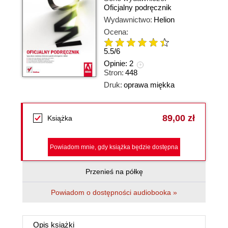
Oficjalny podręcznik
Wydawnictwo:
Helion
Ocena:
5.5
/
6
Opinie:
2
Stron:
448
Druk:
oprawa miękka
89,00 zł
Książka
Powiadom mnie, gdy książka będzie dostępna
Przenieś na półkę
Powiadom o dostępności audiobooka »
Opis
książki