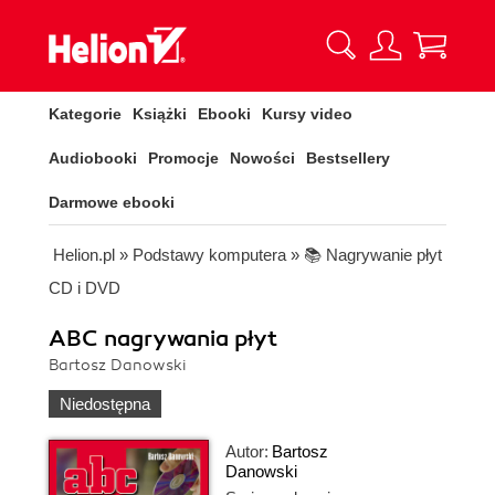
Kategorie
Książki
Ebooki
Kursy video
Audiobooki
Promocje
Nowości
Bestsellery
Darmowe ebooki
Helion.pl
»
Podstawy komputera
»
📚 Nagrywanie płyt
CD i DVD
ABC nagrywania płyt
Bartosz Danowski
Niedostępna
Autor:
Bartosz
Danowski