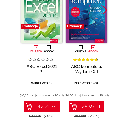
Promocja
Promocja
Promocj
książka
ebook
książka
ebook
ksią
ABC Excel 2021
ABC komputera.
ABC E
PL
Wydanie XII
Witold Wrotek
Piotr Wróblewski
Wit
(40,20 zł najniższa cena z 30 dni)
(24,50 zł najniższa cena z 30 dni)
(29,40 zł naj
42.21 zł
25.97 zł
67.00zł
(-37%)
49.00zł
(-47%)
49.0