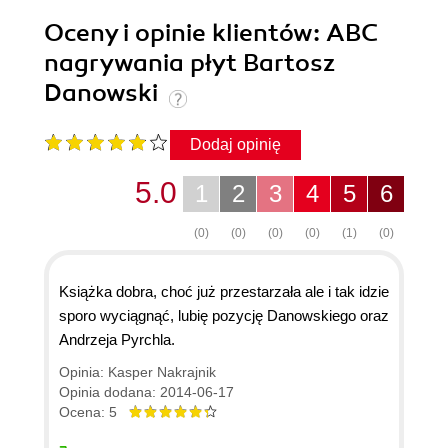
Oceny i opinie klientów: ABC
nagrywania płyt Bartosz
Danowski
Dodaj opinię
5.0
1
2
3
4
5
6
(0)
(0)
(0)
(0)
(1)
(0)
Książka dobra, choć już przestarzała ale i tak idzie
sporo wyciągnąć, lubię pozycję Danowskiego oraz
Andrzeja Pyrchla.
Opinia: Kasper Nakrajnik
Opinia dodana: 2014-06-17
Ocena: 5