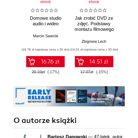
ebook
ebook
Domowe studio
Jak zrobić DVD ze
audio i wideo
zdjęć. Podstawy
montażu filmowego
Marcin Sawicki
Zbigniew Lech
(16,76 zł najniższa cena z 30 dni)
(14,51 zł najniższa cena z 30 dni)
16.76 zł
14.51 zł
20.19zł
(-17%)
17.07zł
(-15%)
O autorze
książki
Bartosz Danowski
— 47-latek, autor