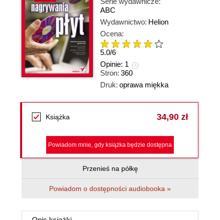
Serie wydawnicze:
ABC
Wydawnictwo:
Helion
Ocena:
5.0
/
6
Opinie:
1
Stron:
360
Druk:
oprawa miękka
34,90 zł
Książka
Powiadom mnie, gdy książka będzie dostępna
Przenieś na półkę
Powiadom o dostępności audiobooka »
Opis
książki