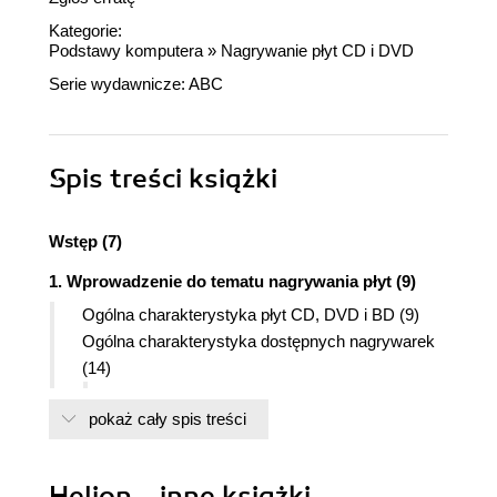
Kategorie:
Podstawy komputera
»
Nagrywanie płyt CD i DVD
Serie wydawnicze:
ABC
Spis treści
książki
Wstęp (7)
1. Wprowadzenie do tematu nagrywania płyt (9)
Ogólna charakterystyka płyt CD, DVD i BD (9)
Ogólna charakterystyka dostępnych nagrywarek
(14)
Oznaczenia nagrywarek (15)
pokaż cały spis treści
Interfejsy nagrywarek - IDE, SATA, USB i
FireWire (15)
Rozwiązania poprawiające jakość i
Helion - inne książki