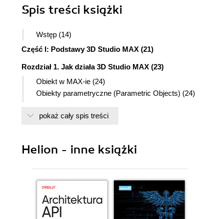
Spis treści
książki
Wstęp (14)
Część I: Podstawy 3D Studio MAX (21)
Rozdział 1. Jak działa 3D Studio MAX (23)
Obiekt w MAX-ie (24)
Obiekty parametryczne (Parametric Objects) (24)
Siatka edytowalna (Editable Mesh) (27)
pokaż cały spis treści
Lista modyfikatorów (Modifier Stack) (28)
Stosowanie pojedynczego modyfikatora (28)
Dodanie drugiego modyfikatora (31)
Helion - inne książki
Zmiana kolejności modyfikatorów na liście
(32)
Stosowanie klonów (Instances) i odnośników
(References) (36)
Słówko o Track View (39)
Podsumowanie (41)