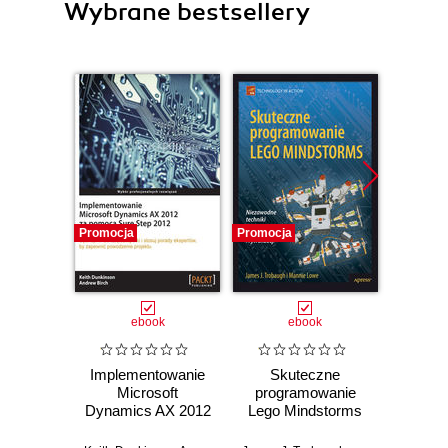
Wybrane bestsellery
Promocja
Promocja
Promocj
ebook
ebook
Implementowanie
Skuteczne
Grafi
Microsoft
programowanie
rzec
Dynamics AX 2012
Lego Mindstorms
za pomocą Sure
Jacek
Step 2012