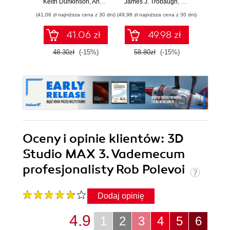
Keith Dunkinson
,
Andrew Birch
James J. Trobaugh
,
Mannie Lowe
(41,06 zł najniższa cena z 30 dni)
(49,98 zł najniższa cena z 30 dni)
(67,20 zł naj
41.06 zł
49.98 zł
48.30zł
(-15%)
58.80zł
(-15%)
84.0
Oceny i opinie klientów: 3D
Studio MAX 3. Vademecum
profesjonalisty Rob Polevoi
Dodaj opinię
4.9
1
2
3
4
5
6