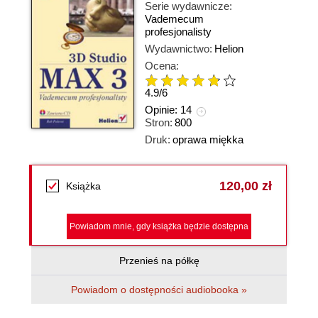
Serie wydawnicze:
Vademecum
profesjonalisty
Wydawnictwo:
Helion
Ocena:
4.9
/
6
Opinie:
14
Stron:
800
Druk:
oprawa miękka
120,00 zł
Książka
Powiadom mnie, gdy książka będzie dostępna
Przenieś na półkę
Powiadom o dostępności audiobooka »