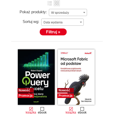
Pokaż produkty:
W sprzedaży
Sortuj wg:
Data wydania
Filtruj »
Nowość
Nowość
Promocja
Promocja
książka
ebook
książka
ebook