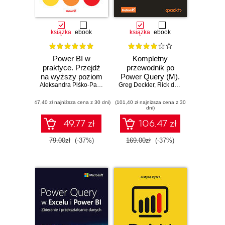
książka
ebook
książka
ebook
Power BI w
Kompletny
praktyce. Przejdź
przewodnik po
na wyższy poziom
Power Query (M).
analizy danych
Aleksandra Piśko-Pancerz
Greg Deckler
Opanuj
,
Rick de Groot
,
Melissa d
wykonywanie
(47,40 zł najniższa cena z 30 dni)
(101,40 zł najniższa cena z 30
złożonych
dni)
przekształceń
danych
49.77 zł
106.47 zł
79.00zł
(-37%)
169.00zł
(-37%)