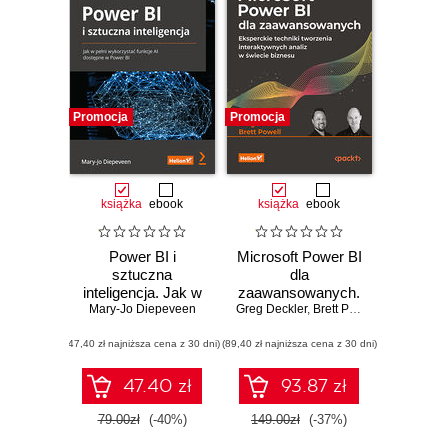
Promocja
Promocja
książka
ebook
książka
ebook
Power BI i
Microsoft Power BI
sztuczna
dla
inteligencja. Jak w
zaawansowanych.
pełni wykorzystać
Mary-Jo Diepeveen
Greg Deckler
Eksperckie
,
Brett Powell
funkcje AI
techniki tworzenia
(47,40 zł najniższa cena z 30 dni)
dostępne w Power
(89,40 zł najniższa cena z 30 dni)
interaktywnych
BI
analiz w świecie
biznesu. Wydanie
47.40 zł
93.87 zł
II
79.00zł
(-40%)
149.00zł
(-37%)