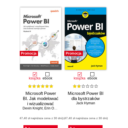
Promocja
Promocja
książka
ebook
książka
ebook
Microsoft Power
Microsoft Power BI
BI. Jak modelować
dla bystrzaków
i wizualizować
Jack Hyman
Devin Knight
dane oraz
,
Erin Ostrowsky
,
Mitchell Pearson
,
Bradley Schacht
budować narracje
(47,40 zł najniższa cena z 30 dni)
cyfrowe. Wydanie
(47,40 zł najniższa cena z 30 dni)
III