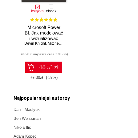
książka
ebook
Microsoft Power
BI. Jak modelować
i wizualizować
Devin Knight
dane oraz
,
Mitchell Pearson
,
Bradley Schacht
,
Erin Ostrowsky
budować narracje
(46,20 zł najniższa cena z 30 dni)
cyfrowe. Wydanie
II
48.51 zł
77.00zł
(-37%)
Najpopularniejsi autorzy
Daniil Maslyuk
Ben Weissman
Nikola Ilic
Adam Kopeć