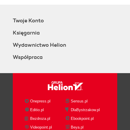
Twoje Konto
Księgarnia
Wydawnictwo Helion
Współpraca
Onepress.pl
Sensus.pl
Editio.pl
DlaBystrzakow.pl
Bezdroza.pl
Ebookpoint.pl
Videopoint.pl
Beya.pl