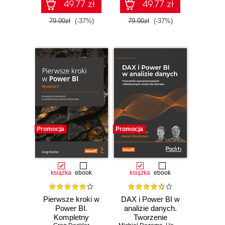
49.77 zł
49.77 zł
79.00zł
(-37%)
79.00zł
(-37%)
Promocja
Promocja
książka
ebook
książka
ebook
Pierwsze kroki w
DAX i Power BI w
Power BI.
analizie danych.
Kompletny
Tworzenie