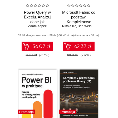
Power Query w
Microsoft Fabric od
Excelu. Analizuj
podstaw.
dane jak
Kompleksowe
profesjonalista
Adam Kopeć
Nikola Ilic
projektowanie
,
Ben Weissman
nowoczesnej
(53,40 zł najniższa cena z 30 dni)
(59,40 zł najniższa cena z 30 dni)
analityki danych
56.07 zł
62.37 zł
89.00zł
(-37%)
99.00zł
(-37%)
Promocja
Promocja