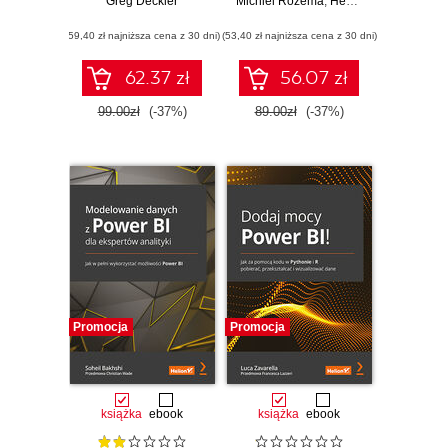
przewodnik po
Greg Deckler
Michiel Rozema
zaawansowanych i
,
Henk Vlootman
praktycznej
efektywnych analiz
(59,40 zł najniższa cena z 30 dni)
analityce
(53,40 zł najniższa cena z 30 dni)
dla biznesu
biznesowej.
Wydanie II
62.37 zł
56.07 zł
99.00zł
(-37%)
89.00zł
(-37%)
Promocja
Promocja
książka
ebook
książka
ebook