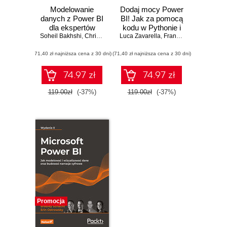
Modelowanie
Dodaj mocy Power
danych z Power BI
BI! Jak za pomocą
dla ekspertów
kodu w Pythonie i
Soheil Bakhshi
analityki. Jak w
,
Christian Wade
Luca Zavarella
R pobierać,
,
Francesca Lazzeri
pełni wykorzystać
przekształcać i
(71,40 zł najniższa cena z 30 dni)
możliwości Power
(71,40 zł najniższa cena z 30 dni)
wizualizować dane
BI
74.97 zł
74.97 zł
119.00zł
(-37%)
119.00zł
(-37%)
Promocja