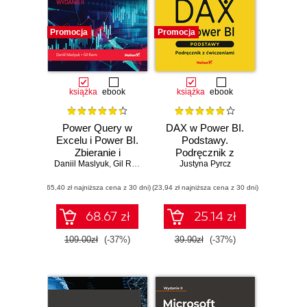
Promocja
Promocja
książka
ebook
książka
ebook
Power Query w
DAX w Power BI.
Excelu i Power BI.
Podstawy.
Zbieranie i
Podręcznik z
Daniil Maslyuk
przekształcanie
,
Gil Raviv
ćwiczeniami
Justyna Pyrcz
danych. Wydanie II
(65,40 zł najniższa cena z 30 dni)
(23,94 zł najniższa cena z 30 dni)
68.67 zł
25.14 zł
109.00zł
(-37%)
39.90zł
(-37%)