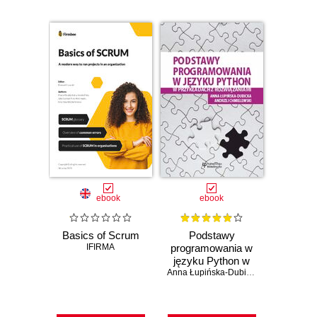
ebook
ebook
Basics of Scrum
Podstawy
IFIRMA
programowania w
języku Python w
przykładach z
Anna Łupińska-Dubicka
,
Andrzej Chmi
rozwiązaniami