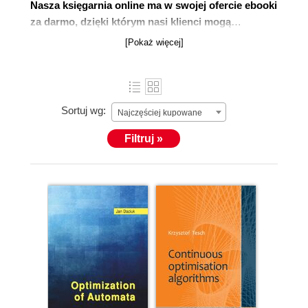
Nasza księgarnia online ma w swojej ofercie ebooki
za darmo, dzięki którym nasi klienci mogą
zdobywać nowe umiejętności.
Korzystając z
[Pokaż więcej]
bezpłatnych podręczników oraz kursów video, możesz
nabyć kompetencje, umożliwiające Ci rozpoczęcie
własnej działalności, usprawnienie pracy, poprawienie
wyglądu Twojego konta w mediach społecznościowych
Sortuj wg:
Najczęściej kupowane
oraz wyróżnienie się na tle konkurencji. Oferujemy
ciekawe poradniki na poziomie podstawowym oraz
Filtruj »
zaawansowanym, które zostały przygotowane przez
doświadczonych profesjonalistów.
Już za 0 zł możesz
zacząć naukę programowania, grafiki
komputerowej lub Excela.
To wyjątkowa okazja na
poprawienie swojego CV.