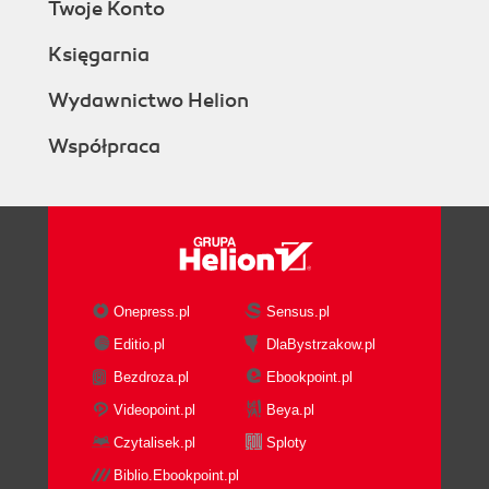
Twoje Konto
Księgarnia
Wydawnictwo Helion
Współpraca
Onepress.pl
Sensus.pl
Editio.pl
DlaBystrzakow.pl
Bezdroza.pl
Ebookpoint.pl
Videopoint.pl
Beya.pl
Czytalisek.pl
Sploty
Biblio.Ebookpoint.pl