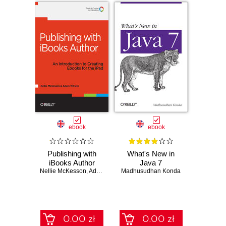
ebook
ebook
Publishing with
What's New in
iBooks Author
Java 7
Nellie McKesson
,
Adam Witwer
Madhusudhan Konda
0.00 zł
0.00 zł