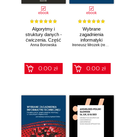
ebook
ebook
Algorytmy i
Wybrane
struktury danych -
zagadnienia
ćwiczenia. Część
informatyki
I. Analiza i techniki
Anna Borowska
technicznej.
Ireneusz Mrozek (red. naukowy)
projektowania
Modelowanie i
algorytmów
optymalizacja
0.00 zł
0.00 zł