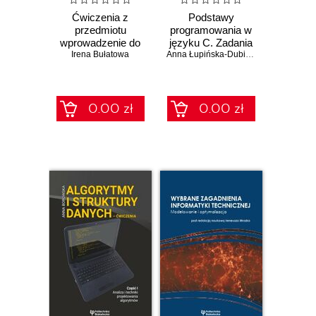
Ćwiczenia z
Podstawy
przedmiotu
programowania w
wprowadzenie do
języku C. Zadania
Irena Bułatowa
informatyki.
z rozwiązaniami
Anna Łupińska-Dubicka
,
Marek Tabędz
Arytmetyka
zmiennoprzecinkowa
0.00 zł
0.00 zł