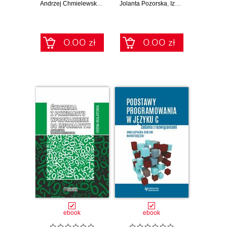
powłoce bash
Andrzej Chmielewski; Ireneusz Mrozek; Eugenia Busłowska
Jolanta Pozorska
,
Izabela Zamorska
0.00 zł
0.00 zł
ebook
ebook