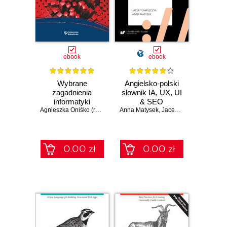
ebook
ebook
Wybrane
Angielsko-polski
zagadnienia
słownik IA, UX, UI
informatyki
& SEO
technicznej.
Agnieszka Oniśko (red. naukowy)
Anna Matysek
,
Jacek Tomaszczyk
Modelowanie i
przetwarzanie
informacji w
warunkach
0.00 zł
0.00 zł
niepewności