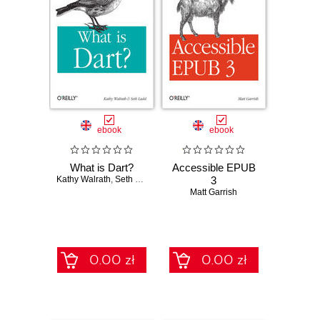
ebook
ebook
What is Dart?
Accessible EPUB
Kathy Walrath
,
Seth Ladd
3
Matt Garrish
0.00 zł
0.00 zł