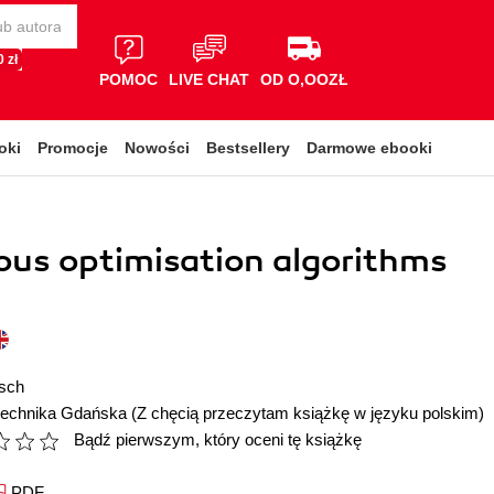
 zł
POMOC
LIVE CHAT
OD O,OOZŁ
oki
Promocje
Nowości
Bestsellery
Darmowe ebooki
us optimisation algorithms
esch
itechnika Gdańska
(Z chęcią przeczytam książkę w języku polskim)
Bądź pierwszym, który oceni tę książkę
PDF