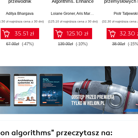
przewodnik
Algorithms. Enhance
przemysłowych 
your problem-solving
MPC
skills in JavaScript
Aditya Bhargava
Loiane Groner
,
Aris Markogiannakis
,
Daniel Ostrovs
Piotr Tatjewski
and TypeScript -
3,50 zł najniższa cena z 30 dni)
(125,10 zł najniższa cena z 30 dni)
(32,30 zł najniższa cena 
Fourth Edition
35.51 zł
125.10 zł
32.30 
67.00zł
(-47%)
139.00zł
(-10%)
38.00zł
(-15%
ion algorithms"
przeczytasz na: