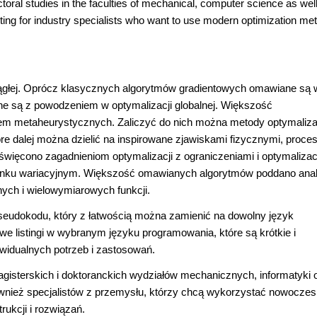
toral studies in the faculties of mechanical, computer science as wel
ting for industry specialists who want to use modern optimization me
iągłej. Oprócz klasycznych algorytmów gradientowych omawiane są 
e są z powodzeniem w optymalizacji globalnej. Większość
m metaheurystycznych. Zaliczyć do nich można metody optymaliza
e dalej można dzielić na inspirowane zjawiskami fizycznymi, proce
oświęcono zagadnieniom optymalizacji z ograniczeniami i optymalizac
achunku wariacyjnym. Większość omawianych algorytmów poddano anal
nych i wielowymiarowych funkcji.
eudokodu, który z łatwością można zamienić na dowolny język
 listingi w wybranym języku programowania, które są krótkie i
widualnych potrzeb i zastosowań.
gisterskich i doktoranckich wydziałów mechanicznych, informatyki 
ównież specjalistów z przemysłu, którzy chcą wykorzystać nowocze
ukcji i rozwiązań.