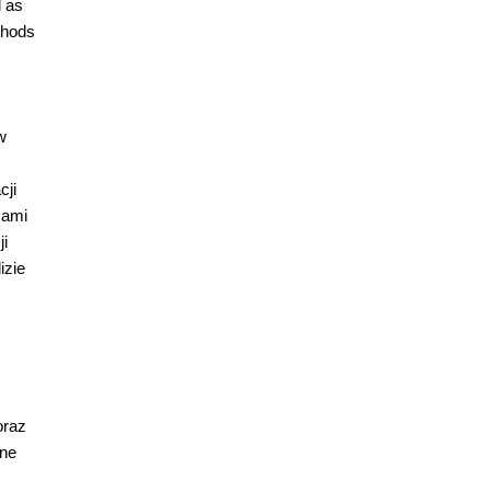
l as
thods
w
cji
sami
ji
izie
oraz
sne