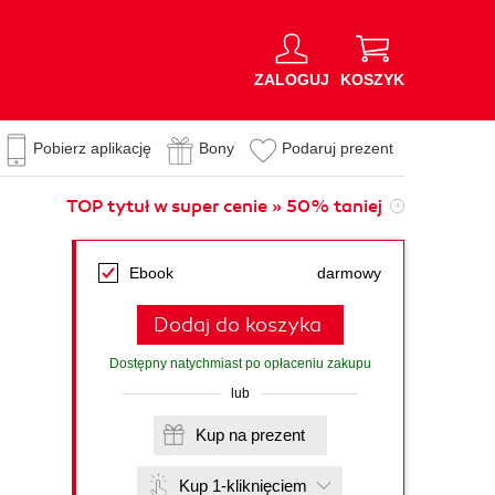
ZALOGUJ
KOSZYK
Pobierz aplikację
Bony
Podaruj prezent
TOP tytuł w super cenie » 50% taniej
Ebook
darmowy
Dodaj do koszyka
Dostępny natychmiast po opłaceniu zakupu
lub
Kup na prezent
Kup 1-kliknięciem