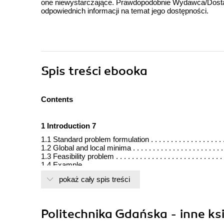
one niewystarczające. Prawdopodobnie Wydawca/Dostawc
odpowiednich informacji na temat jego dostępności.
Spis treści
ebooka
Contents
1 Introduction 7
1.1 Standard problem formulation . . . . . . . . . . . . . . . . . . . .
1.2 Global and local minima . . . . . . . . . . . . . . . . . . . . . . . .
1.3 Feasibility problem . . . . . . . . . . . . . . . . . . . . . . . . . . . 
1.4 Example . . . . . . . . . . . . . . . . . . . . . . . . . . . . . . . . . . . 
1.5 Classification of optimisation problems . . . . . . . . . . . . . 
pokaż cały spis treści
1.6 Classification of algorithms . . . . . . . . . . . . . . . . . . . . . 
1.7 Hyperoptimisation . . . . . . . . . . . . . . . . . . . . . . . . . . . .
1.8 Test functions . . . . . . . . . . . . . . . . . . . . . . . . . . . . . . .
1.8.1 Multimodal test function . . . . . . . . . . . . . . . . . . . . . .
Politechnika Gdańska - inne ks
1.8.2 Unimodal test function . . . . . . . . . . . . . . . . . . . . . . .