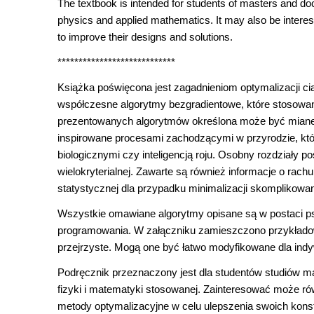
The textbook is intended for students of masters and doc
physics and applied mathematics. It may also be interes
to improve their designs and solutions.
****************************
Książka poświęcona jest zagadnieniom optymalizacji c
współczesne algorytmy bezgradientowe, które stosowan
prezentowanych algorytmów określona może być miane
inspirowane procesami zachodzącymi w przyrodzie, któr
biologicznymi czy inteligencją roju. Osobny rozdziały p
wielokryterialnej. Zawarte są również informacje o r
statystycznej dla przypadku minimalizacji skomplikowa
Wszystkie omawiane algorytmy opisane są w postaci ps
programowania. W załączniku zamieszczono przykładowe
przejrzyste. Mogą one być łatwo modyfikowane dla indy
Podręcznik przeznaczony jest dla studentów studiów ma
fizyki i matematyki stosowanej. Zainteresować może r
metody optymalizacyjne w celu ulepszenia swoich konstr