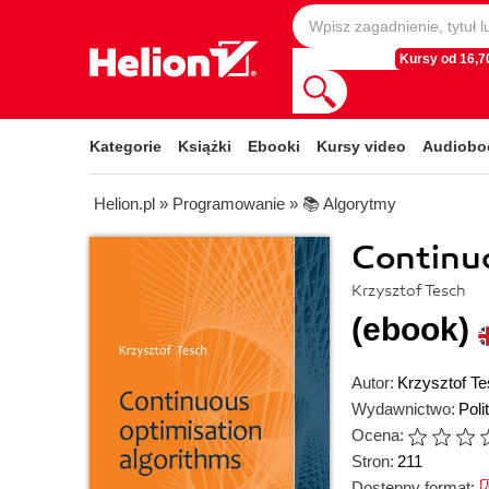
Kursy od 16,70
Kategorie
Książki
Ebooki
Kursy video
Audiobo
Helion.pl
»
Programowanie
»
📚 Algorytmy
Continuo
Krzysztof Tesch
(ebook)
Autor:
Krzysztof T
Wydawnictwo:
Pol
Ocena:
Stron:
211
Dostępny format: