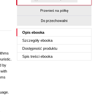
Przenieś na półkę
Do przechowalni
Opis
ebooka
Szczegóły
ebooka
Dostępność produktu
rithms
Spis treści
ebooka
uristic.
d by
 with
thms
guage.