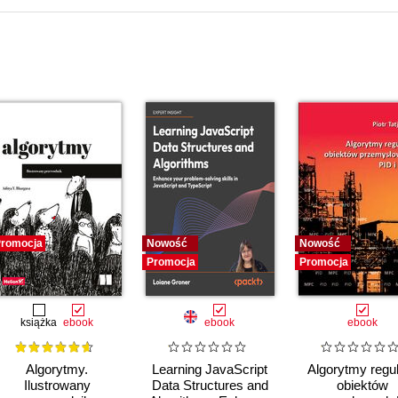
romocja
Nowość
Nowość
Promocja
Promocja
książka
ebook
ebook
ebook
Algorytmy.
Learning JavaScript
Algorytmy regul
Ilustrowany
Data Structures and
obiektów