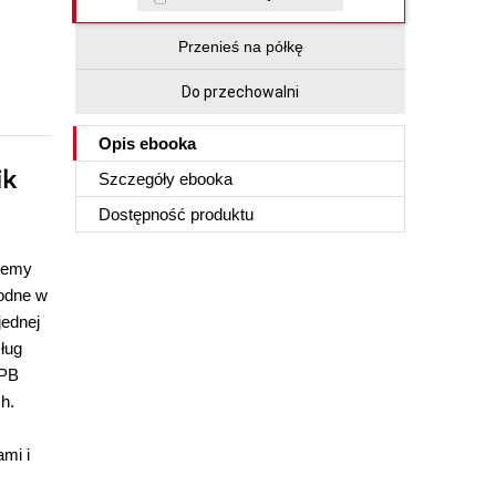
Przenieś na półkę
Do przechowalni
Opis
ebooka
ik
Szczegóły
ebooka
Dostępność produktu
wiemy
hodne w
jednej
ług
 PB
h.
ami i