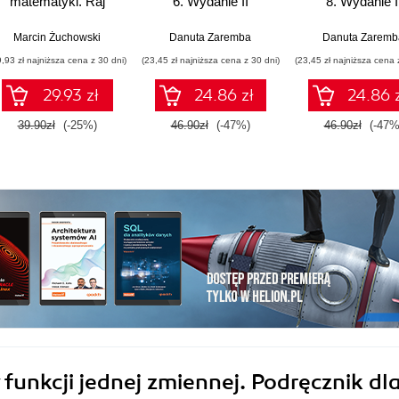
matematyki. Raj
6. Wydanie II
8. Wydanie I
Cantora bez
kalkulatora?
Olszewska
Marcin Żuchowski
Danuta Zaremba
Danuta Zaremb
9,93 zł najniższa cena z 30 dni)
(23,45 zł najniższa cena z 30 dni)
(23,45 zł najniższa cena 
29.93 zł
24.86 zł
24.86 
39.90zł
(-25%)
46.90zł
(-47%)
46.90zł
(-47%
unkcji jednej zmiennej. Podręcznik dl