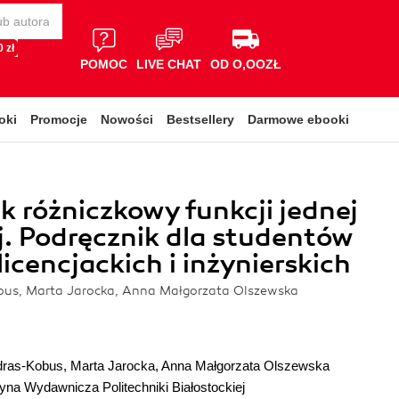
 zł
POMOC
LIVE CHAT
OD O,OOZŁ
oki
Promocje
Nowości
Bestsellery
Darmowe ebooki
 różniczkowy funkcji jednej
. Podręcznik dla studentów
licencjackich i inżynierskich
us, Marta Jarocka, Anna Małgorzata Olszewska
dras-Kobus
,
Marta Jarocka
,
Anna Małgorzata Olszewska
yna Wydawnicza Politechniki Białostockiej