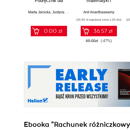
Podręcznik dla
matematyki i
studentów studiów
działaniu
licencjackich i
współczesnej
Marta Jarocka
,
Justyna Kozłowska
,
Anil Ananthaswamy
Beata Madras-Kobus
,
Anna 
inżynierskich
sztucznej inteligencji
(34,50 zł najniższa cena z 30 dni)
(2
0.00 zł
36.57 zł
69.00zł
(-47%)
Ebooka
"Rachunek różniczkowy f