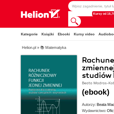
Kursy od 16,70
Kategorie
Książki
Ebooki
Kursy video
Audiobo
Helion.pl
»
📚 Matematyka
Rachunek
zmiennej
studiów 
Beata Madras-Kob
(ebook)
Autorzy:
Beata Ma
Wydawnictwo:
Ofic