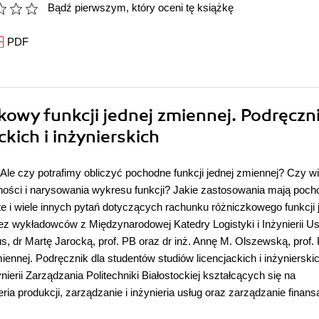
Bądź pierwszym, który oceni tę książkę
PDF
kowy funkcji jednej zmiennej. Podręczn
kich i inżynierskich
. Ale czy potrafimy obliczyć pochodne funkcji jednej zmiennej? Czy 
ości i narysowania wykresu funkcji? Jakie zastosowania mają poc
 i wiele innych pytań dotyczących rachunku różniczkowego funkcji 
 wykładowców z Międzynarodowej Katedry Logistyki i Inżynierii Us
s, dr Martę Jarocką, prof. PB oraz dr inż. Annę M. Olszewską, prof.
nnej. Podręcznik dla studentów studiów licencjackich i inżynierskic
erii Zarządzania Politechniki Białostockiej kształcących się na
ria produkcji, zarządzanie i inżynieria usług oraz zarządzanie finans