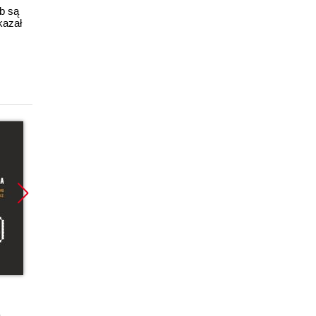
ub są
kazał
ebook
ebook