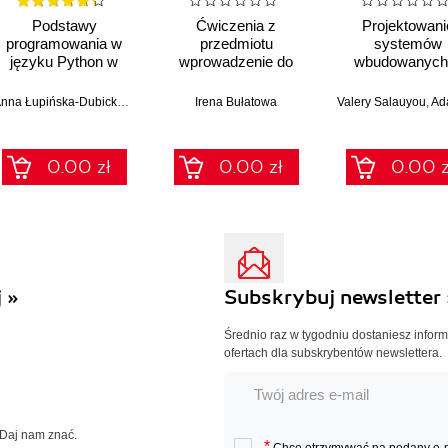
Podstawy
Ćwiczenia z
Projektowani
programowania w
przedmiotu
systemów
języku Python w
wprowadzenie do
wbudowanych
przykładach z
informatyki.
układach FP
rozwiązaniami
Arytmetyka
Anna Łupińska-Dubicka
,
Andrzej Chmielewski
Irena Bułatowa
Valery Salauyou
,
Adam K
zmiennoprzecinkowa
0.00 zł
0.00 zł
0.00 z
 »
Subskrybuj newsletter 
Średnio raz w tygodniu dostaniesz infor
ofertach dla subskrybentów newslettera.
 Daj nam znać.
*
Chcę otrzymywać na podany e-ma