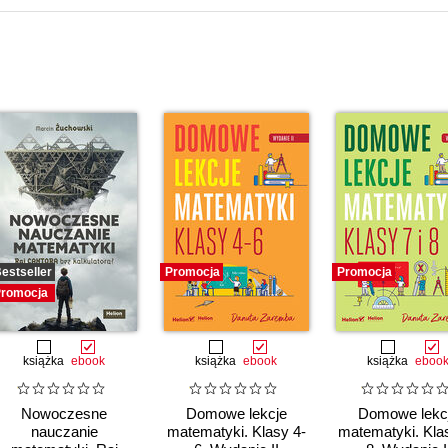
estseller
Promocja
Promocja
romocja
książka
ebook
książka
ebook
książka
eboo
Nowoczesne
Domowe lekcje
Domowe lekc
nauczanie
matematyki. Klasy 4-
matematyki. Klas