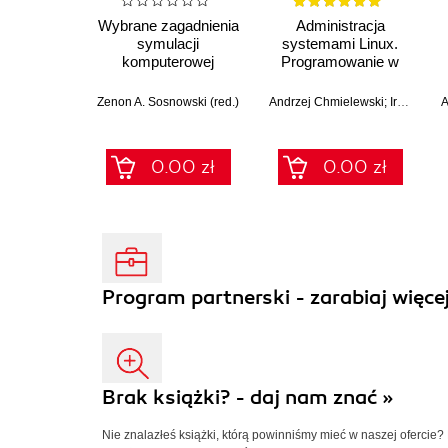
Wybrane zagadnienia
Administracja
symulacji
systemami Linux.
komputerowej
Programowanie w
powłoce bash
Zenon A. Sosnowski (red.)
Andrzej Chmielewski; Ireneusz Mrozek; Eugenia Busłowska
0.00 zł
0.00 zł
Program partnerski - zarabiaj więcej
Brak książki? - daj nam znać »
Nie znalazłeś książki, którą powinniśmy mieć w naszej ofercie?