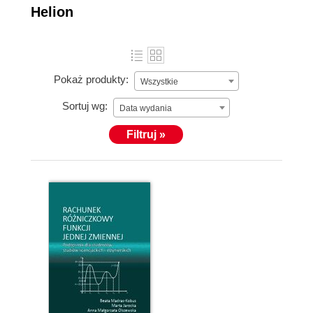
Helion
Pokaż produkty:
Wszystkie
Sortuj wg:
Data wydania
Filtruj »