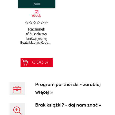
ebook
Rachunek
różniczkowy
funkcji jednej
zmiennej.
Beata Madras-Kobus
,
Marta Jarocka
,
Anna Małgorzata Olszewska
Podręcznik dla
studentów studiów
licencjackich i
inżynierskich
0.00 zł
Program partnerski - zarabiaj
więcej »
Brak książki? - daj nam znać »