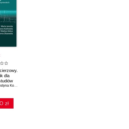
k
ierzowy.
k dla
studiów
ich i
tyna Kozłowska
,
Beata Madras-Kobus
,
Anna Olszewska
skich
0 zł