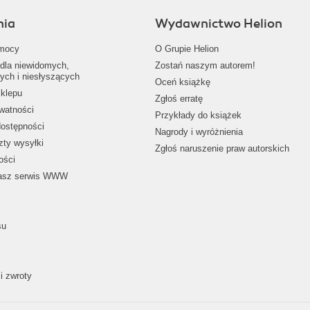
nia
Wydawnictwo Helion
mocy
O Grupie Helion
dla niewidomych,
Zostań naszym autorem!
ych i niesłyszących
Oceń książkę
klepu
Zgłoś erratę
ywatności
Przykłady do książek
dostępności
Nagrody i wyróżnienia
zty wysyłki
Zgłoś naruszenie praw autorskich
ości
nasz serwis WWW
su
i zwroty