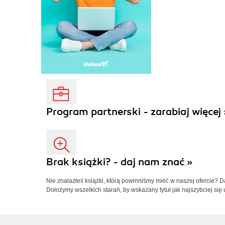
Program partnerski - zarabiaj więcej 
Brak książki? - daj nam znać »
Nie znalazłeś książki, którą powinniśmy mieć w naszej ofercie? 
Dołożymy wszelkich starań, by wskazany tytuł jak najszybciej się 