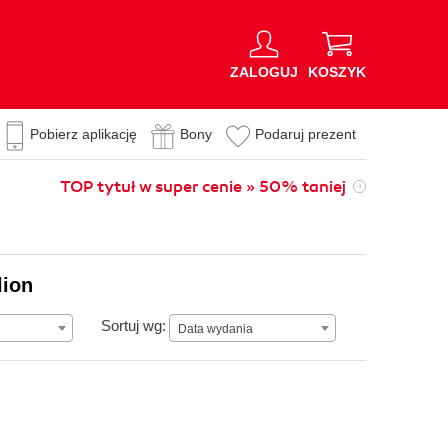
ZALOGUJ
KOSZYK
Pobierz aplikację
Bony
Podaruj prezent
TOP tytuł w super cenie » 50% taniej
lion
Data wydania
Sortuj wg:
Data wydania