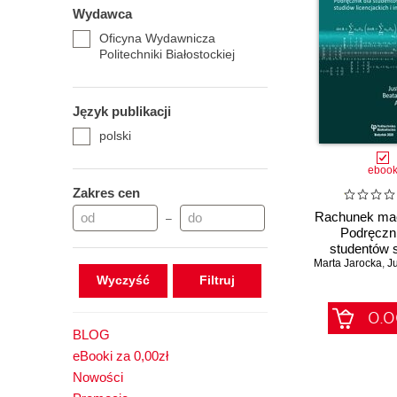
Wydawca
Oficyna Wydawnicza
Politechniki Białostockiej
Język publikacji
polski
eboo
Zakres cen
Rachunek mac
–
Podręczni
studentów 
Marta Jarocka
licencjack
,
Jus
Wyczyść
inżynier
0.0
BLOG
eBooki za 0,00zł
Nowości