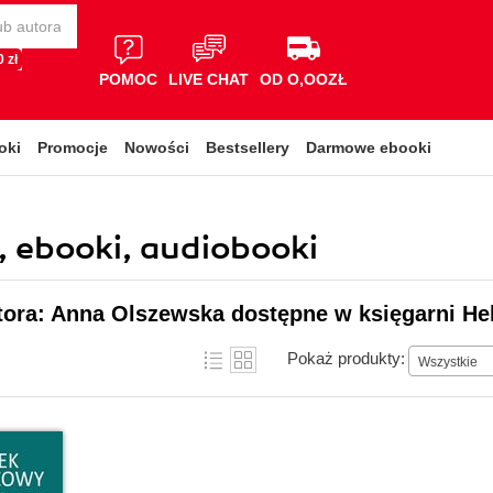
 zł
POMOC
LIVE CHAT
OD O,OOZŁ
oki
Promocje
Nowości
Bestsellery
Darmowe ebooki
, ebooki, audiobooki
tora: Anna Olszewska dostępne w księgarni He
Pokaż produkty:
Wszystkie