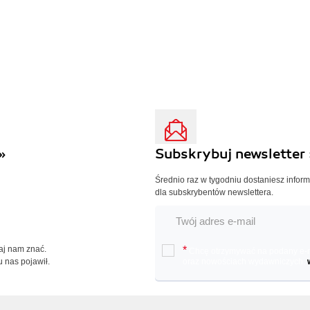
»
Subskrybuj newsletter 
Średnio raz w tygodniu dostaniesz infor
dla subskrybentów newslettera.
Daj nam znać.
*
Chcę otrzymywać na podany e-ma
u nas pojawił.
oraz nowościach wydawniczych.