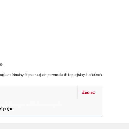
»
macje o aktualnych promocjach, nowościach i specjalnych ofertach
Zapisz
il informacje o zniżkach, promocjach
więcej »