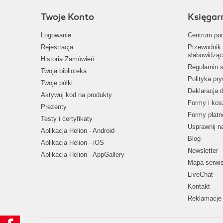
Twoje Konto
Księgar
Logowanie
Centrum po
Rejestracja
Przewodnik 
słabowidząc
Historia Zamówień
Regulamin s
Twoja biblioteka
Polityka pr
Twoje półki
Deklaracja 
Aktywuj kod na produkty
Formy i kos
Prezenty
Formy płatn
Testy i certyfikaty
Usprawnij 
Aplikacja Helion - Android
Blog
Aplikacja Helion - iOS
Newsletter
Aplikacja Helion - AppGallery
Mapa serwi
LiveChat
Kontakt
Reklamacje 