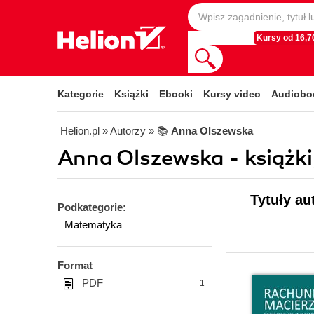
Kursy od 16,70
Kategorie
Książki
Ebooki
Kursy video
Audiobo
Helion.pl
» Autorzy
» 📚
Anna Olszewska
Anna Olszewska - książki
Tytuły au
Podkategorie:
Matematyka
Format
PDF
1