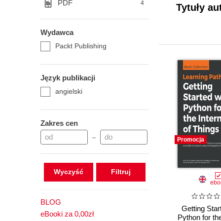
PDF
4
Tytuły au
Wydawca
Packt Publishing
Język publikacji
angielski
Zakres cen
–
Promocja
Wyczyść
ebo
BLOG
Getting Star
eBooki za 0,00zł
Python for the