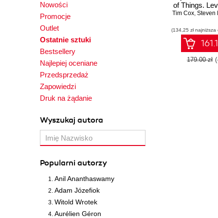
Nowości
of Things. Le
Tim Cox
full potential
,
Steven Lawre
Promocje
to prototype 
Outlet
(134,25 zł najniższa
IoT projects 
Ostatnie sztuki
Raspberr
161.
Bestsellery
179.00 zł
Najlepiej oceniane
Przedsprzedaż
Zapowiedzi
Druk na żądanie
Wyszukaj autora
Popularni autorzy
Anil Ananthaswamy
Adam Józefiok
Witold Wrotek
Aurélien Géron