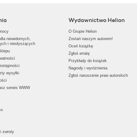
nia
Wydawnictwo Helion
mocy
O Grupie Helion
dla niewidomych,
Zostań naszym autorem!
ych i niesłyszących
Oceń książkę
klepu
Zgłoś erratę
ywatności
Przykłady do książek
dostępności
Nagrody i wyróżnienia
zty wysyłki
Zgłoś naruszenie praw autorskich
ości
nasz serwis WWW
su
i zwroty