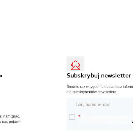
»
Subskrybuj newsletter 
Średnio raz w tygodniu dostaniesz infor
dla subskrybentów newslettera.
Daj nam znać.
*
Chcę otrzymywać na podany e-ma
u nas pojawił.
oraz nowościach wydawniczych.