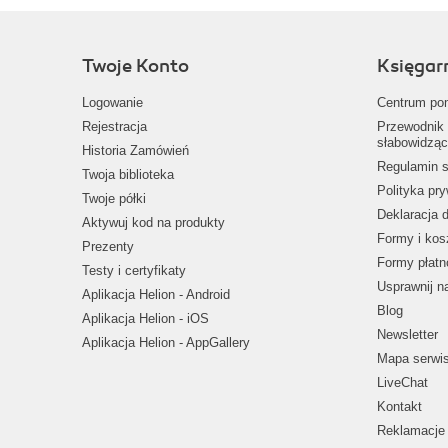
Twoje Konto
Księgar
Logowanie
Centrum po
Rejestracja
Przewodnik 
słabowidząc
Historia Zamówień
Regulamin s
Twoja biblioteka
Polityka pr
Twoje półki
Deklaracja 
Aktywuj kod na produkty
Formy i kos
Prezenty
Formy płatn
Testy i certyfikaty
Usprawnij 
Aplikacja Helion - Android
Blog
Aplikacja Helion - iOS
Newsletter
Aplikacja Helion - AppGallery
Mapa serwi
LiveChat
Kontakt
Reklamacje 