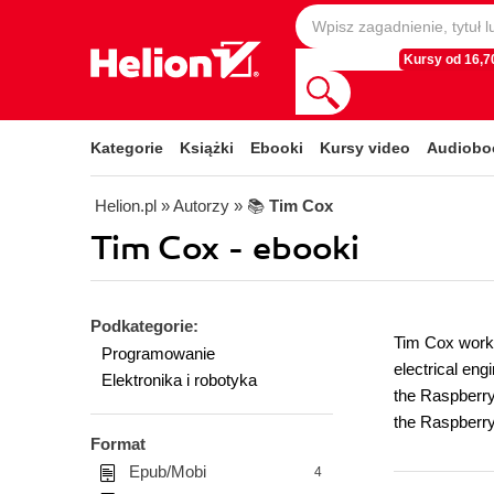
Kursy od 16,70
Kategorie
Książki
Ebooki
Kursy video
Audiobo
Helion.pl
» Autorzy
» 📚
Tim Cox
Tim Cox - ebooki
Podkategorie:
Tim Cox works
Programowanie
electrical eng
Elektronika i robotyka
the Raspberry
the Raspberry 
Format
Epub/Mobi
4