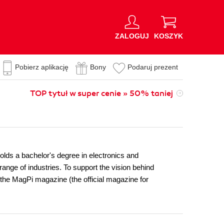
ZALOGUJ
KOSZYK
Pobierz aplikację
Bony
Podaruj prezent
TOP tytuł w super cenie » 50% taniej
lds a bachelor's degree in electronics and
ange of industries. To support the vision behind
the MagPi magazine (the official magazine for