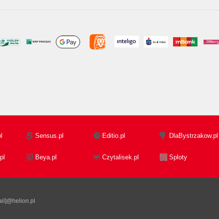
l
Sensus.pl
Editio.pl
DlaBystrzakow.pl
pl
Beya.pl
Czytalisek.pl
Sploty
il]@helion.pl