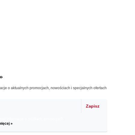
»
macje o aktualnych promocjach, nowościach i specjalnych ofertach
Zapisz
il informacje o zniżkach, promocjach
więcej »