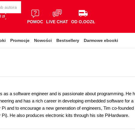
 zł
POMOC
LIVE CHAT
OD O,OOZŁ
oki
Promocje
Nowości
Bestsellery
Darmowe ebooki
 as a software engineer and is passionate about programming. He ho
ineering and has a rich career in developing embedded software for a r
 Pi and to encourage a new generation of engineers, Tim co-founded 
Pi). He also produces electronic kits through his site PiHardware.