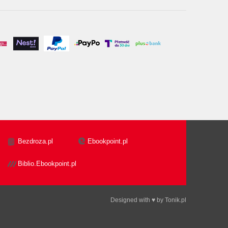
Bezdroza.pl
Ebookpoint.pl
Biblio.Ebookpoint.pl
Designed with ♥ by
Tonik.pl