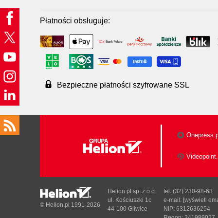
Płatności obsługuje:
Bezpieczne płatności szyfrowane SSL
Onepress.p
Videopoint.
Helion.pl sp. z o.o.
tel. (32) 230-98-63
ul. Kościuszki 1c
e-mail:
[wyświetl ema
© Helion.pl 1991-2026
44-100 Gliwice
NIP: 6312636254
Regon: 241989027