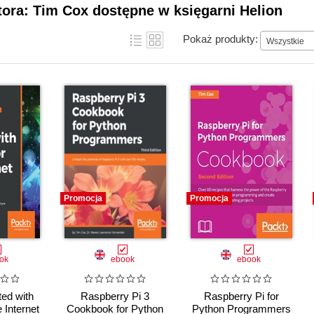
tora: Tim Cox dostępne w księgarni Helion
Pokaż produkty:
Wszystkie
Promocja
Promocja
ok
ebook
ebook
ted with
Raspberry Pi 3
Raspberry Pi for
 Internet
Cookbook for Python
Python Programmers