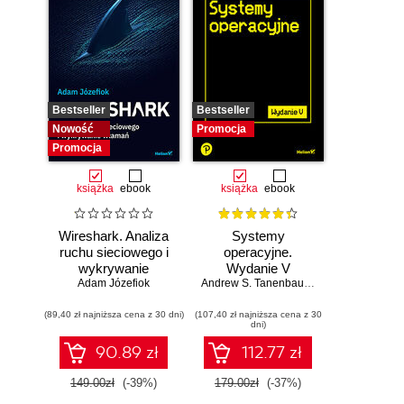
Bestseller
Bestseller
Nowość
Promocja
Promocja
książka
ebook
książka
ebook
Wireshark. Analiza
Systemy
ruchu sieciowego i
operacyjne.
wykrywanie
Wydanie V
Adam Józefiok
włamań
Andrew S. Tanenbaum
,
Herbert Bos
(89,40 zł najniższa cena z 30 dni)
(107,40 zł najniższa cena z 30
dni)
90.89 zł
112.77 zł
149.00zł
(-39%)
179.00zł
(-37%)