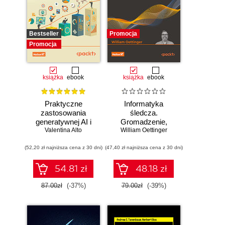
Bestseller
Promocja
Promocja
książka
ebook
książka
ebook
Praktyczne
Informatyka
zastosowania
śledcza.
generatywnej AI i
Gromadzenie,
Valentina Alto
ChatGPT.
William Oettinger
analiza i
Wykorzystaj
zabezpieczanie
(52,20 zł najniższa cena z 30 dni)
potencjał inżynierii
(47,40 zł najniższa cena z 30 dni)
dowodów
promptów z
elektronicznych dla
technologiami
początkujących.
54.81 zł
48.18 zł
OpenAI dla
Wydanie II
zwiększenia
87.00zł
(-37%)
79.00zł
(-39%)
produktywności i
kreatywności.
Wydanie II