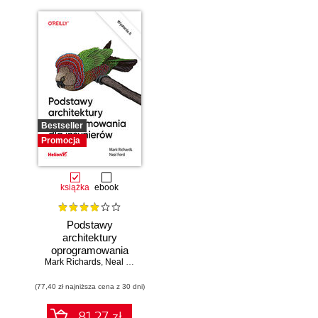
Bestseller
Promocja
książka
ebook
Podstawy
architektury
oprogramowania
Mark Richards
dla inżynierów.
,
Neal Ford
Wydanie II
(77,40 zł najniższa cena z 30 dni)
81.27 zł