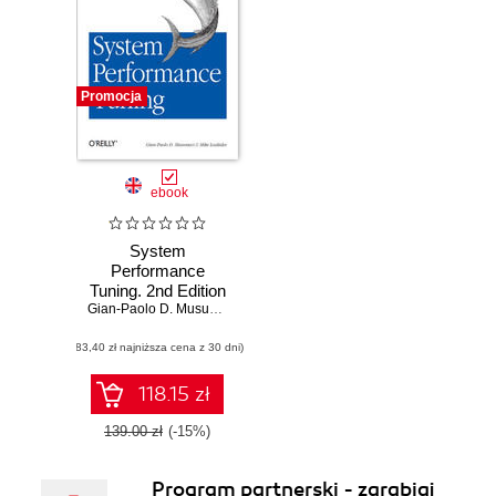
Promocja
ebook
System
Performance
Tuning. 2nd Edition
Gian-Paolo D. Musumeci
,
Mike Loukides
(83,40 zł najniższa cena z 30 dni)
118.15 zł
139.00 zł
(-15%)
Program partnerski - zarabiaj