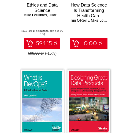
Ethics and Data
How Data Science
Science
Is Transforming
Mike Loukides
,
Hilary Mason
,
DJ Patil
Health Care
Tim O'Reilly
,
Mike Loukides
,
Julie Stee
(419,40 zł najniższa cena z 30
dni)
594.15 zł
0.00 zł
699.00 zł
(-15%)