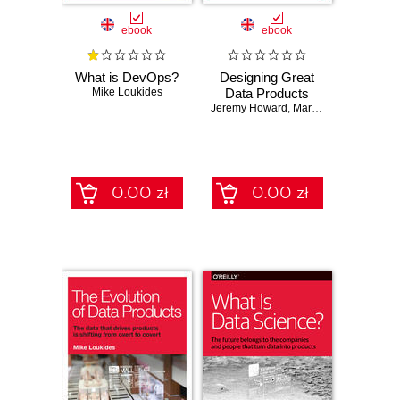
ebook
ebook
What is DevOps?
Designing Great
Mike Loukides
Data Products
Jeremy Howard
,
Margit Zwemer
,
Mike 
0.00 zł
0.00 zł