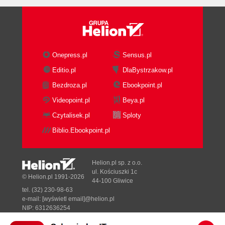
Onepress.pl
Sensus.pl
Editio.pl
DlaBystrzakow.pl
Bezdroza.pl
Ebookpoint.pl
Videopoint.pl
Beya.pl
Czytalisek.pl
Sploty
Biblio.Ebookpoint.pl
Helion.pl sp. z o.o.
ul. Kościuszki 1c
© Helion.pl 1991-2026
44-100 Gliwice
tel. (32) 230-98-63
e-mail:
[wyświetl email]@helion.pl
NIP: 6312636254
Regon: 241989027