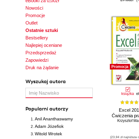
eBooki za 0,00zł
Nowości
Promocje
Outlet
Ostatnie sztuki
Bestsellery
Najlepiej oceniane
Przedsprzedaż
Zapowiedzi
Promocja
Druk na żądanie
Wyszukaj autora
książka
e
Popularni autorzy
Excel 201
Ćwiczenia pr
Anil Ananthaswamy
Krzysztof Ma
Adam Józefiok
Witold Wrotek
(23,94 zł najniższa 