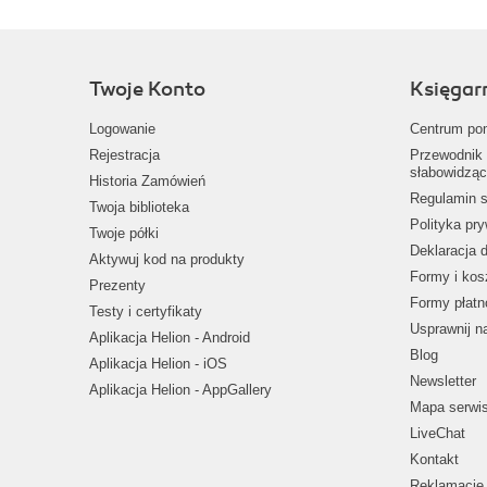
Twoje Konto
Księgar
Logowanie
Centrum po
Rejestracja
Przewodnik 
słabowidząc
Historia Zamówień
Regulamin s
Twoja biblioteka
Polityka pr
Twoje półki
Deklaracja 
Aktywuj kod na produkty
Formy i kos
Prezenty
Formy płatn
Testy i certyfikaty
Usprawnij 
Aplikacja Helion - Android
Blog
Aplikacja Helion - iOS
Newsletter
Aplikacja Helion - AppGallery
Mapa serwi
LiveChat
Kontakt
Reklamacje 