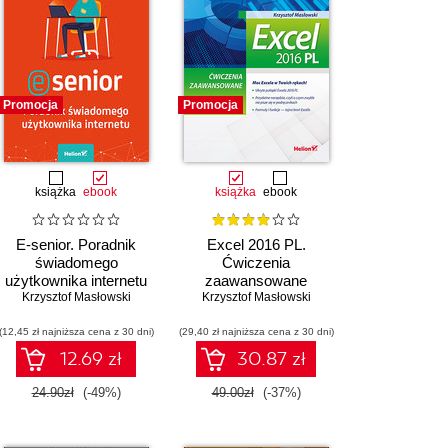
Promocja
Promocja
książka
ebook
książka
ebook
E-senior. Poradnik
Excel 2016 PL.
świadomego
Ćwiczenia
użytkownika internetu
zaawansowane
Krzysztof Masłowski
Krzysztof Masłowski
(12,45 zł najniższa cena z 30 dni)
(29,40 zł najniższa cena z 30 dni)
12.69 zł
30.87 zł
24.90zł
(-49%)
49.00zł
(-37%)