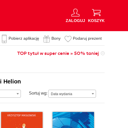
ZALOGUJ
KOSZYK
Pobierz aplikację
Bony
Podaruj prezent
TOP tytuł w super cenie » 50% taniej
i Helion
Data wydania
Sortuj wg:
Data wydania