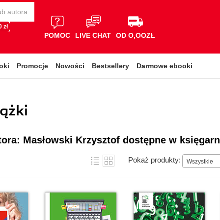
 zł
POMOC
LIVE CHAT
OD O,OOZŁ
oki
Promocje
Nowości
Bestsellery
Darmowe ebooki
ążki
tora: Masłowski Krzysztof dostępne w księgarn
Pokaż produkty:
Wszystkie