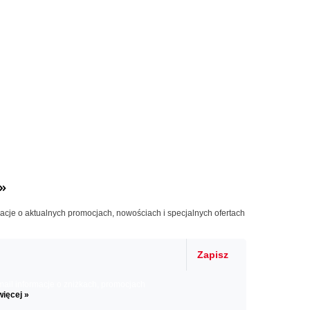
»
macje o aktualnych promocjach, nowościach i specjalnych ofertach
Zapisz
il informacje o zniżkach, promocjach
więcej »