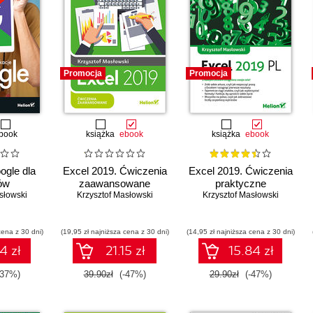
Promocja
Promocja
book
książka
ebook
książka
ebook
ogle dla
Excel 2019. Ćwiczenia
Excel 2019. Ćwiczenia
ów
zaawansowane
praktyczne
słowski
Krzysztof Masłowski
Krzysztof Masłowski
cena z 30 dni)
(19,95 zł najniższa cena z 30 dni)
(14,95 zł najniższa cena z 30 dni)
4 zł
21.15 zł
15.84 zł
-37%)
39.90zł
(-47%)
29.90zł
(-47%)