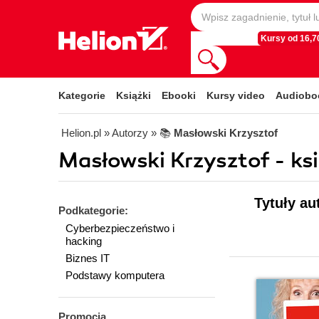
Kursy od 16,70
Kategorie
Książki
Ebooki
Kursy video
Audiobo
Helion.pl
» Autorzy
» 📚
Masłowski Krzysztof
Masłowski Krzysztof - ksi
Tytuły au
Podkategorie:
Cyberbezpieczeństwo i
hacking
Biznes IT
Podstawy komputera
Promocja