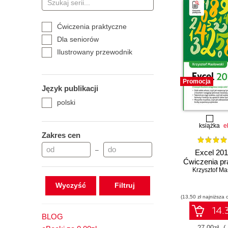
Ćwiczenia praktyczne
Dla seniorów
Ilustrowany przewodnik
Promocja
Język publikacji
polski
książka
e
Zakres cen
–
Excel 201
Ćwiczenia pr
Krzysztof Ma
Wyczyść
(13,50 zł najniższa 
14.3
BLOG
27.00zł
(