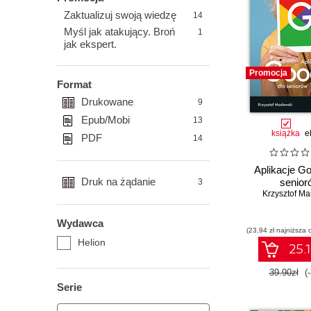
Zaktualizuj swoją wiedzę
14
Myśl jak atakujący. Broń
1
jak ekspert.
Promocja
Format
Drukowane
9
Epub/Mobi
13
książka
e
PDF
14
Aplikacje Go
Druk na żądanie
senior
3
Krzysztof Ma
Wydawca
(23,94 zł najniższa 
Helion
25.1
39.90zł
(
Serie