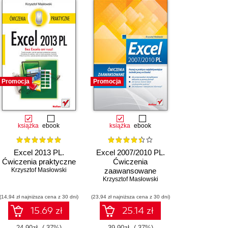
Promocja
Promocja
książka
ebook
książka
ebook
Excel 2013 PL.
Excel 2007/2010 PL.
Ćwiczenia praktyczne
Ćwiczenia
Krzysztof Masłowski
zaawansowane
Krzysztof Masłowski
(14,94 zł najniższa cena z 30 dni)
(23,94 zł najniższa cena z 30 dni)
15.69 zł
25.14 zł
24.90zł
(-37%)
39.90zł
(-37%)