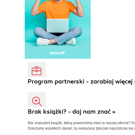
Program partnerski - zarabiaj więcej 
Brak książki? - daj nam znać »
Nie znalazłeś książki, którą powinniśmy mieć w naszej ofercie? 
Dołożymy wszelkich starań, by wskazany tytuł jak najszybciej się 