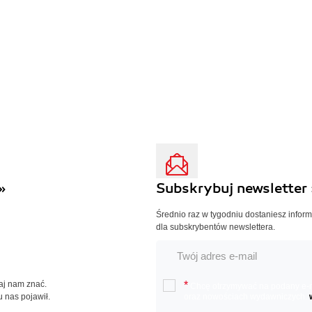
»
Subskrybuj newsletter 
Średnio raz w tygodniu dostaniesz infor
dla subskrybentów newslettera.
Daj nam znać.
*
Chcę otrzymywać na podany e-ma
u nas pojawił.
oraz nowościach wydawniczych.