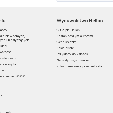
nia
Wydawnictwo Helion
mocy
O Grupie Helion
dla niewidomych,
Zostań naszym autorem!
ych i niesłyszących
Oceń książkę
klepu
Zgłoś erratę
ywatności
Przykłady do książek
dostępności
Nagrody i wyróżnienia
zty wysyłki
Zgłoś naruszenie praw autorskich
ości
nasz serwis WWW
su
i zwroty