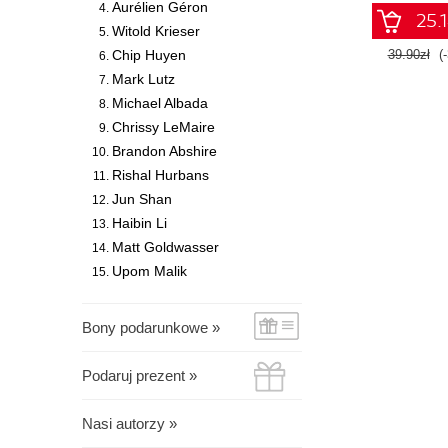
Aurélien Géron
25.1
Witold Krieser
Chip Huyen
39.90zł
(
Mark Lutz
Michael Albada
Chrissy LeMaire
Brandon Abshire
Rishal Hurbans
Jun Shan
Haibin Li
Matt Goldwasser
Upom Malik
Bony podarunkowe »
Podaruj prezent »
Nasi autorzy »