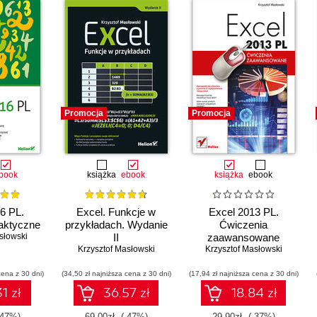
Promocja
Promocja
book
książka
ebook
książka
ebook
6 PL.
Excel. Funkcje w
Excel 2013 PL.
aktyczne
przykładach. Wydanie
Ćwiczenia
słowski
II
zaawansowane
Krzysztof Masłowski
Krzysztof Masłowski
cena z 30 dni)
(34,50 zł najniższa cena z 30 dni)
(17,94 zł najniższa cena z 30 dni)
1 zł
36.57 zł
18.84 zł
-47%)
69.00zł
(-47%)
29.90zł
(-37%)