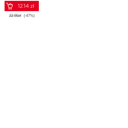
12.14 zł
22.90zł
(-47%)