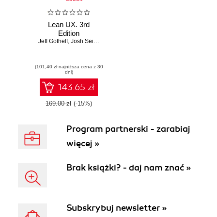
Lean UX. 3rd
Edition
Jeff Gothelf
,
Josh Seiden
(101,40 zł najniższa cena z 30
dni)
143.65 zł
169.00 zł
(-15%)
Program partnerski - zarabiaj
więcej »
Brak książki? - daj nam znać »
Subskrybuj newsletter »