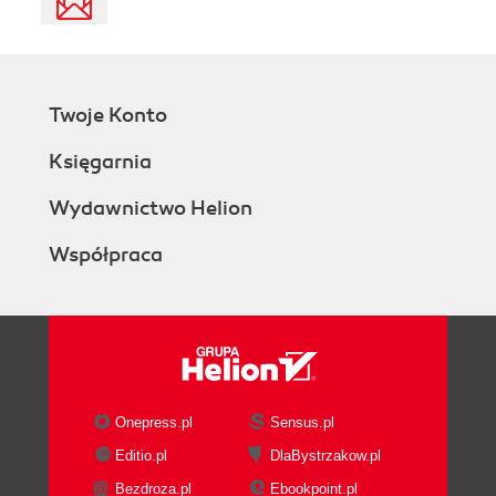
Twoje Konto
Księgarnia
Wydawnictwo Helion
Współpraca
Onepress.pl
Sensus.pl
Editio.pl
DlaBystrzakow.pl
Bezdroza.pl
Ebookpoint.pl