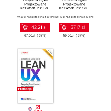
Projektowane
Projektowane
Jeff Gothelf
doskonałych
,
Josh Seiden
Jeff Gothelf
doskonałych
,
Josh Seiden
wrażeń
wrażeń
(40,20 zł najniższa cena z 30 dni)
użytkownika.
(35,40 zł najniższa cena z 30 dni)
użytkownika.
Wydanie III
Wydanie II
42.21 zł
37.17 zł
67.00zł
(-37%)
59.00zł
(-37%)
Promocja
ebook