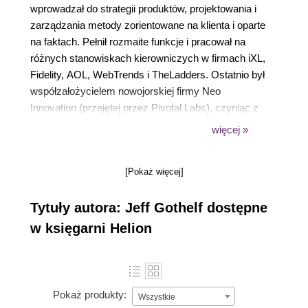
wprowadzał do strategii produktów, projektowania i
zarządzania metody zorientowane na klienta i oparte
na faktach. Pełnił rozmaite funkcje i pracował na
różnych stanowiskach kierowniczych w firmach iXL,
Fidelity, AOL, WebTrends i TheLadders. Ostatnio był
współzałożycielem nowojorskiej firmy Neo
Innovation (przejętej przez Pivotal Labs), czyniąc z
niej jedną z najbardziej rozpoznawalnych marek w
więcej »
dziedzinie nowoczesnej strategii produktów,
wytwarzania i projektowania. Jeff regularnie wykłada
[Pokaż więcej]
na konferencjach, prowadzi warsztaty i pracuje
bezpośrednio z zespołami zarządzającymi firm z
Tytuły autora: Jeff Gothelf dostępne
Ameryki Północnej, Europy i Azji.
w księgarni Helion
Pokaż produkty:
Wszystkie