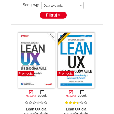
Sortuj wg:
Data wydania
Filtruj »
Promocja
Promocja
książka
ebook
książka
ebook
Lean UX dla
Lean UX dla
zespołów Agile.
zespołów Agile.