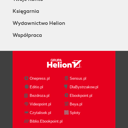
Księgarnia
Wydawnictwo Helion
Współpraca
Onepress.pl
Sensus.pl
Editio.pl
DlaBystrzakow.pl
Bezdroza.pl
Ebookpoint.pl
Videopoint.pl
Beya.pl
Czytalisek.pl
Sploty
Biblio.Ebookpoint.pl