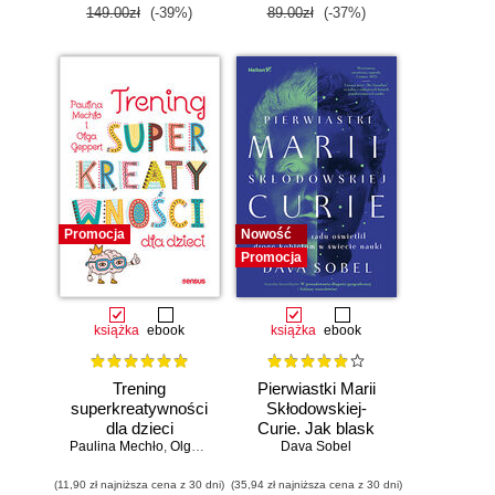
149.00zł
(-39%)
89.00zł
(-37%)
Promocja
Nowość
Promocja
książka
ebook
książka
ebook
Trening
Pierwiastki Marii
superkreatywności
Skłodowskiej-
dla dzieci
Curie. Jak blask
Paulina Mechło
,
Olga Geppert
radu oświetlił drogę
Dava Sobel
kobietom w
(11,90 zł najniższa cena z 30 dni)
(35,94 zł najniższa cena z 30 dni)
świecie nauki