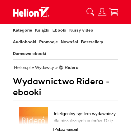
Kategorie
Książki
Ebooki
Kursy video
Audiobooki
Promocje
Nowości
Bestsellery
Darmowe ebooki
Helion.pl
» Wydawcy
» 📚
Ridero
Wydawnictwo Ridero -
ebooki
Inteligentny system wydawniczy
dla niezależnych autorów. Dzięki
Ridero w ciągu kilku minut
[Pokaż więcej]