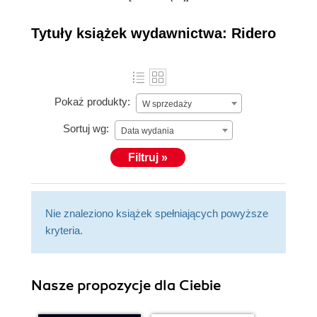
bezpłatnie przekształcisz tekst
(np. plik Worda) w prawdziwą książkę w formacie
Tytuły książek wydawnictwa: Ridero
elektronicznym i/lub książkę drukowaną, z
możliwością sprzedaży w księgarniach internetowych.
Pokaż produkty:
W sprzedaży
Sortuj wg:
Data wydania
Filtruj »
Nie znaleziono książek spełniających powyższe
kryteria.
Nasze propozycje dla Ciebie