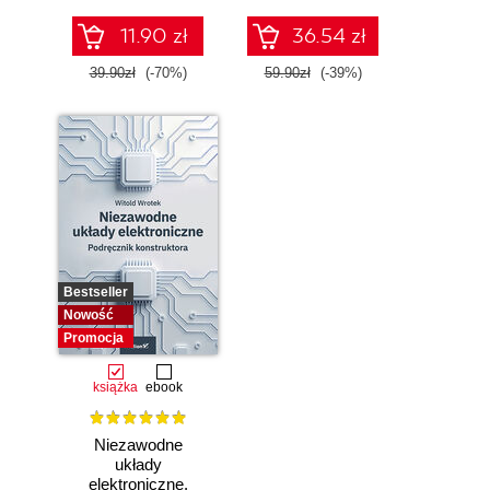
11.90 zł
36.54 zł
39.90zł
(-70%)
59.90zł
(-39%)
Bestseller
Nowość
Promocja
książka
ebook
Niezawodne
układy
elektroniczne.