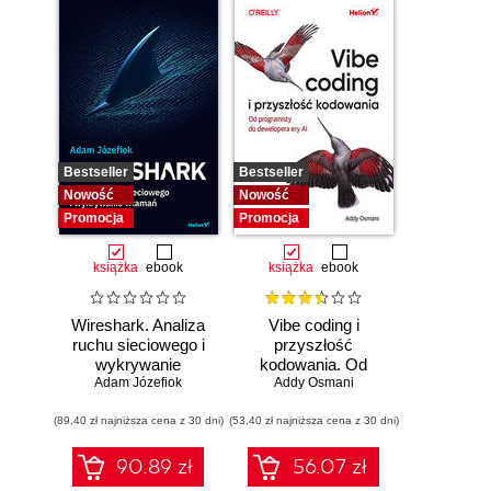
Bestseller
Bestseller
Nowość
Nowość
Promocja
Promocja
książka
ebook
książka
ebook
Wireshark. Analiza
Vibe coding i
ruchu sieciowego i
przyszłość
wykrywanie
kodowania. Od
Adam Józefiok
włamań
programisty do
Addy Osmani
dewelopera ery AI
(89,40 zł najniższa cena z 30 dni)
(53,40 zł najniższa cena z 30 dni)
90.89 zł
56.07 zł