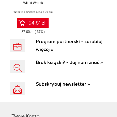
Witold Wrotek
Podręcznik
konstruktora
(52,20 zł najniższa cena z 30 dni)
54.81 zł
87.00zł
(-37%)
Program partnerski - zarabiaj
więcej »
Brak książki? - daj nam znać »
Subskrybuj newsletter »
Twoje Konto