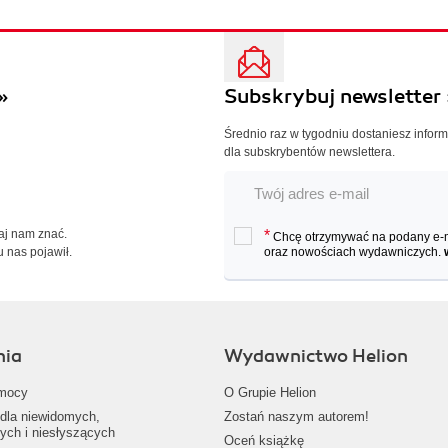
»
Subskrybuj newsletter 
Średnio raz w tygodniu dostaniesz infor
dla subskrybentów newslettera.
Daj nam znać.
*
Chcę otrzymywać na podany e-ma
u nas pojawił.
oraz nowościach wydawniczych.
nia
Wydawnictwo Helion
mocy
O Grupie Helion
dla niewidomych,
Zostań naszym autorem!
ych i niesłyszących
Oceń książkę