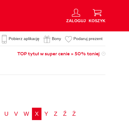
ZALOGUJ
KOSZYK
Pobierz aplikację
Bony
Podaruj prezent
TOP tytuł w super cenie » 50% taniej
U
V
W
X
Y
Z
Ź
Ż