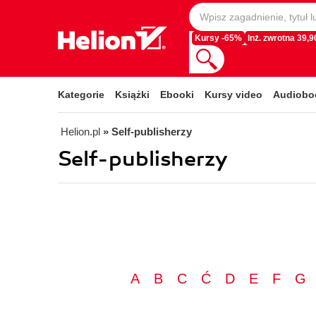
Kursy -65%
Inż. zwrotna 39,90
Kategorie
Książki
Ebooki
Kursy video
Audiobo
Helion.pl
» Self-publisherzy
Self-publisherzy
A
B
C
Ć
D
E
F
G