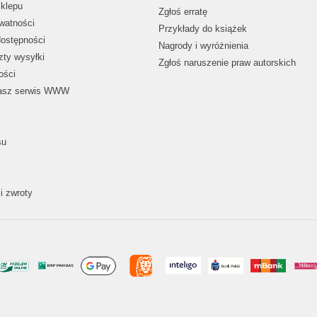
klepu
Zgłoś erratę
ywatności
Przykłady do książek
dostępności
Nagrody i wyróżnienia
zty wysyłki
Zgłoś naruszenie praw autorskich
ości
nasz serwis WWW
su
i zwroty