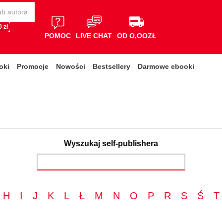
 zł
POMOC
LIVE CHAT
OD O,OOZŁ
oki
Promocje
Nowości
Bestsellery
Darmowe ebooki
Wyszukaj self-publishera
H
I
J
K
L
Ł
M
N
O
P
R
S
Ś
T