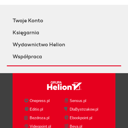
Twoje Konto
Księgarnia
Wydawnictwo Helion
Współpraca
Onepress.pl
Sensus.pl
Editio.pl
DlaBystrzakow.pl
Bezdroza.pl
Ebookpoint.pl
Videopoint.pl
Beya.pl