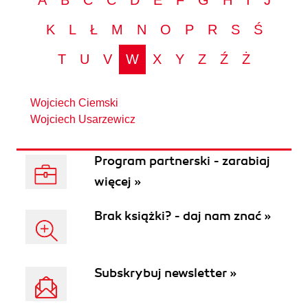
A
B
C
Ć
D
E
F
G
H
I
J
K
L
Ł
M
N
O
P
R
S
Ś
T
U
V
W
X
Y
Z
Ź
Ż
Wojciech Ciemski
Wojciech Usarzewicz
Program partnerski - zarabiaj
więcej »
Brak książki? - daj nam znać »
Subskrybuj newsletter »