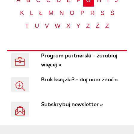
A
B
C
Ć
D
E
F
G
H
I
J
K
L
Ł
M
N
O
P
R
S
Ś
T
U
V
W
X
Y
Z
Ź
Ż
Program partnerski - zarabiaj
więcej »
Brak książki? - daj nam znać »
Subskrybuj newsletter »