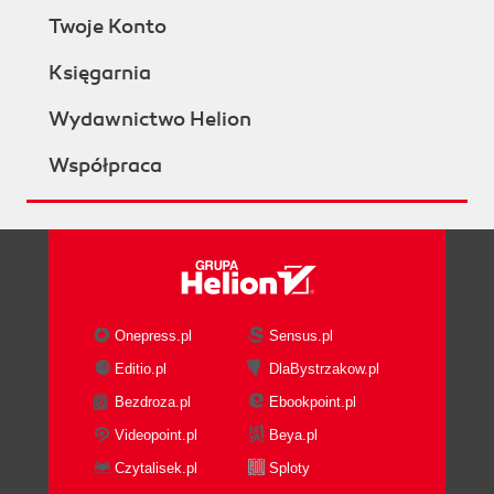
Twoje Konto
Księgarnia
Wydawnictwo Helion
Współpraca
Onepress.pl
Sensus.pl
Editio.pl
DlaBystrzakow.pl
Bezdroza.pl
Ebookpoint.pl
Videopoint.pl
Beya.pl
Czytalisek.pl
Sploty