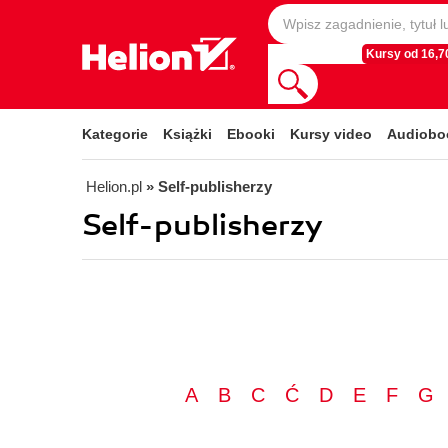
Kursy od 16,70
Kategorie
Książki
Ebooki
Kursy video
Audiobo
Helion.pl
» Self-publisherzy
Self-publisherzy
A
B
C
Ć
D
E
F
G