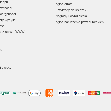
klepu
Zgłoś erratę
ywatności
Przykłady do książek
dostępności
Nagrody i wyróżnienia
zty wysyłki
Zgłoś naruszenie praw autorskich
ości
nasz serwis WWW
su
i zwroty