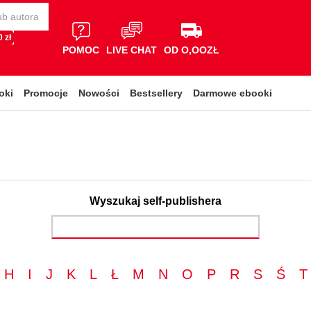
 zł
POMOC
LIVE CHAT
OD O,OOZŁ
oki
Promocje
Nowości
Bestsellery
Darmowe ebooki
Wyszukaj self-publishera
H
I
J
K
L
Ł
M
N
O
P
R
S
Ś
T