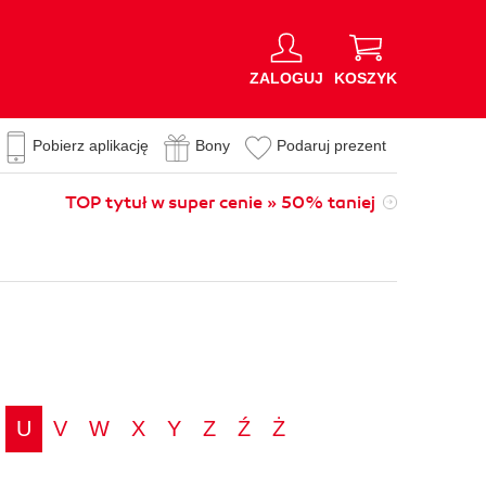
ZALOGUJ
KOSZYK
Pobierz aplikację
Bony
Podaruj prezent
TOP tytuł w super cenie » 50% taniej
U
V
W
X
Y
Z
Ź
Ż