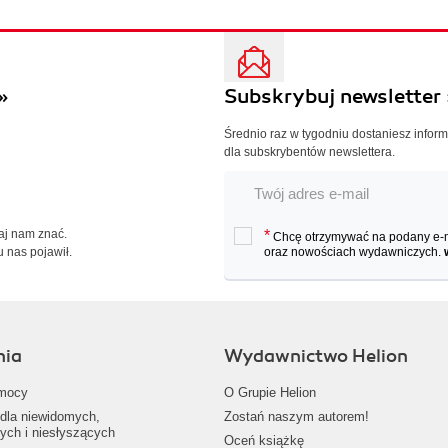
»
Subskrybuj newsletter 
Średnio raz w tygodniu dostaniesz infor
dla subskrybentów newslettera.
Daj nam znać.
*
Chcę otrzymywać na podany e-ma
u nas pojawił.
oraz nowościach wydawniczych.
nia
Wydawnictwo Helion
mocy
O Grupie Helion
dla niewidomych,
Zostań naszym autorem!
ych i niesłyszących
Oceń książkę