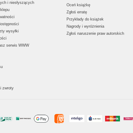
ych i niesłyszących
Oceń książkę
klepu
Zgłoś erratę
ywatności
Przykłady do książek
dostępności
Nagrody i wyróżnienia
zty wysyłki
Zgłoś naruszenie praw autorskich
ości
nasz serwis WWW
su
i zwroty