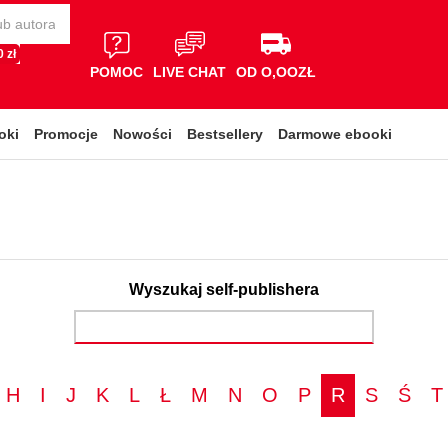
 zł
POMOC
LIVE CHAT
OD O,OOZŁ
oki
Promocje
Nowości
Bestsellery
Darmowe ebooki
Wyszukaj self-publishera
H
I
J
K
L
Ł
M
N
O
P
R
S
Ś
T