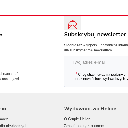
»
Subskrybuj newsletter 
Średnio raz w tygodniu dostaniesz infor
dla subskrybentów newslettera.
Daj nam znać.
*
Chcę otrzymywać na podany e-ma
u nas pojawił.
oraz nowościach wydawniczych.
nia
Wydawnictwo Helion
mocy
O Grupie Helion
dla niewidomych,
Zostań naszym autorem!