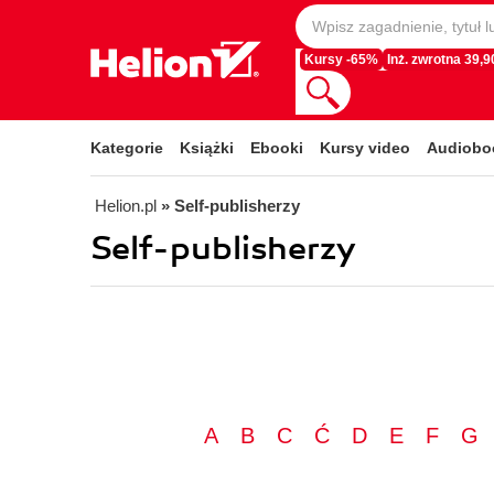
Kursy -65%
Inż. zwrotna 39,90
Kategorie
Książki
Ebooki
Kursy video
Audiobo
Helion.pl
» Self-publisherzy
Self-publisherzy
A
B
C
Ć
D
E
F
G