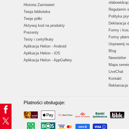
słabowidząc
Historia Zamówień
Regulamin s
Twoja biblioteka
Polityka pr
Twoje półki
Deklaracja 
Aktywuj kod na produkty
Formy i kos
Prezenty
Formy płatn
Testy i certyfikaty
Usprawnij 
Aplikacja Helion - Android
Blog
Aplikacja Helion - iOS
Newsletter
Aplikacja Helion - AppGallery
Mapa serwi
LiveChat
Kontakt
Reklamacje 
Płatności obsługuje: