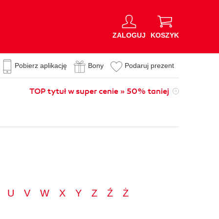
ZALOGUJ
KOSZYK
Pobierz aplikację
Bony
Podaruj prezent
TOP tytuł w super cenie » 50% taniej
U
V
W
X
Y
Z
Ź
Ż