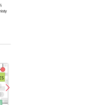
:06:53
ń
isty
Promocja
Promocja
Promoc