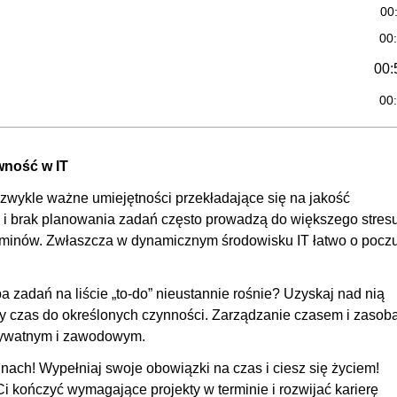
00
00
00:
00
00
00
wność w IT
00
zwykle ważne umiejętności przekładające się na jakość
00
a i brak planowania zadań często prowadzą do większego stresu
00
minów. Zwłaszcza w dynamicznym środowisku IT łatwo o poczu
00
 projekcie
00
a zadań na liście „to-do” nieustannie rośnie? Uzyskaj nad nią
tępny czas do określonych czynności. Zarządzanie czasem i zasob
00:
rywatnym i zawodowym.
00
nach! Wypełniaj swoje obowiązki na czas i ciesz się życiem!
00:
kończyć wymagające projekty w terminie i rozwijać karierę