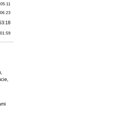
:05:11
:06:23
53:18
:01:59
:07:51
:11:05
:05:44
:10:07
,
:03:53
cie,
:03:33
:09:06
ami
07:26
:07:26
05:04