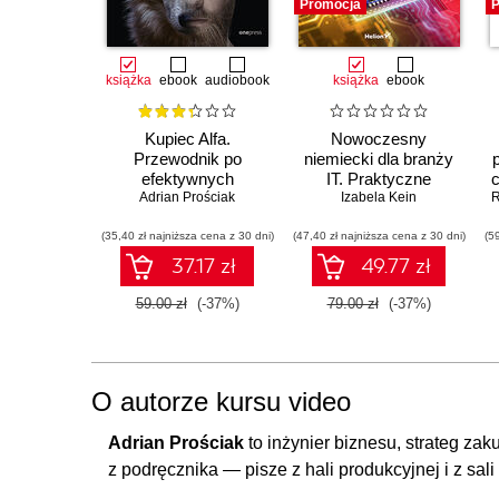
Promocja
P
książka
ebook
audiobook
książka
ebook
Kupiec Alfa.
Nowoczesny
Przewodnik po
niemiecki dla branży
efektywnych
IT. Praktyczne
Adrian Prościak
zakupach i
przykłady i ćwiczenia
Izabela Kein
R
negocjacjach
(35,40 zł najniższa cena z 30 dni)
(47,40 zł najniższa cena z 30 dni)
(5
37.17 zł
49.77 zł
59.00 zł
(-37%)
79.00 zł
(-37%)
O autorze kursu video
Adrian Prościak
to inżynier biznesu, strateg zak
z podręcznika — pisze z hali produkcyjnej i z sali