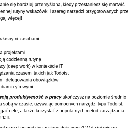
ie się bardziej przemyślana, kiedy przestaniesz się martwić
00
ennej rutyny wskazówki i szereg narzędzi przygotowanych prz
00:
ągaj więcej!
zasie?
00
00
 własnymi zasobami
?
00
ch zarabiasz pieniądze?
00
a projektami
ją codzienną rutynę
00:
cy (deep work) w kontekście IT
00
ądzania czasem, takich jak Todoist
dań i delegowania obowiązków
00:
obami cyfrowymi
ekret efektywności w IT
OGLĄDAJ »
00
swoją produktywność w pracy
ukończysz na poziomie średnio
00:
 sobą w czasie, używając pomocnych narzędzi typu Todoist.
00
ągać cele, a także korzystać z popularnych metod zarządzania
rfall.
00:
et przez trzy godziny w ciągu dnia pracy? W dużej mierze