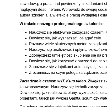
zawodową, a praca nad powierzonymi zadaniami stan
5.1. Jak odgruzować swój czas?
naglącymi deadline’ami. Wprowadź do swojej codzi
6. Narzędzia do zarządzania sobą w czasie
autora szkolenia, a w efekcie pracuj wydajniej i osi
6.1. Jakich narzędzi używam do zarządzania sobą w c
W trakcie naszego profesjonalnego szkolenia:
6.2. Todoist
Nauczysz się efektywnie zarządzać czasem i
6.3. Jak każdego tygodnia oszczędzać po kilka godzin
Dowiesz się, jak wyznaczać i osiągać cele
6.4. Jak możesz maksymalizować ilość godzin w który
Poznasz wiele skutecznych metod zarządzani
Nauczysz się analizować i optymalizować swo
7. Optymalizacja codziennych rutyn
Zdobędziesz umiejętność skupienia się na pra
7.1. O rutynach analiza i optymalizacja rutyn
Dowiesz się, jak korzystać z narzędzi do zarz
8. Deep Work w IT
Zapoznasz się z tajnikami automatyzacji za
Zrozumiesz, na czym polega zarządzanie zas
8.1. Deep work i skupienie w pracy programisty: s
Zarządzanie czasem w IT. Kurs video. Zwiększ 
9. Automatyzacja i delegacja zadań
zaawansowanym. Nauczysz się technik zarządzania
9.1. Automatyzacja i delegacja zadań
Dowiesz się, jak realizować plany, wyznaczać i osi
projektami, takich jak wykres Gantta, scrum czy wate
10. Zarządzanie zasobami cyfrowymi
Czy wiesz, że większość osób jest rozproszona naw