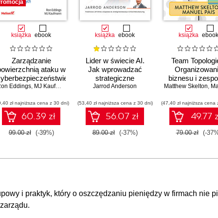
romocja
książka
ebook
książka
ebook
książka
eboo
Zarządzanie
Lider w świecie AI.
Team Topologi
powierzchnią ataku w
Jak wprowadzać
Organizowan
cyberbezpieczeństwie.
strategiczne
biznesu i zesp
on Eddings
Strategie i techniki
,
MJ Kaufmann
innowacje, rozwijać
Jarrod Anderson
Matthew Skelton
technologicznyc
,
Manue
ochrony zasobów
biznes i przewodzić
szybkiego przep
9,40 zł najniższa cena z 30 dni)
cyfrowych
(53,40 zł najniższa cena z 30 dni)
zespołowi w erze
(47,40 zł najniższa cena 
pracy
sztucznej inteligencji
60.39 zł
56.07 zł
49.77 z
99.00 zł
(-39%)
89.00 zł
(-37%)
79.00 zł
(-37%
upowy i praktyk, który o oszczędzaniu pieniędzy w firmach nie p
 zarządu.