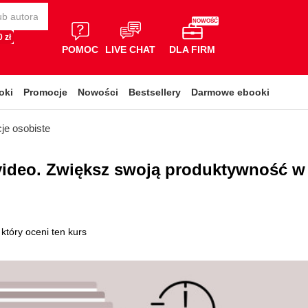
NOWOŚĆ
 zł
POMOC
LIVE CHAT
DLA FIRM
oki
Promocje
Nowości
Bestsellery
Darmowe ebooki
je osobiste
 video. Zwiększ swoją produktywność w
który oceni ten kurs