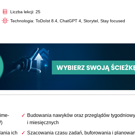
Video
Liczba lekcji: 25
Technologia: ToDoIst 8.4, ChatGPT 4, Storytel, Stay focused
time-
Budowania nawyków oraz przeglądów tygodniow
W)
i miesięcznych
ania ich
Szacowania czasu zadań, buforowania i planowan