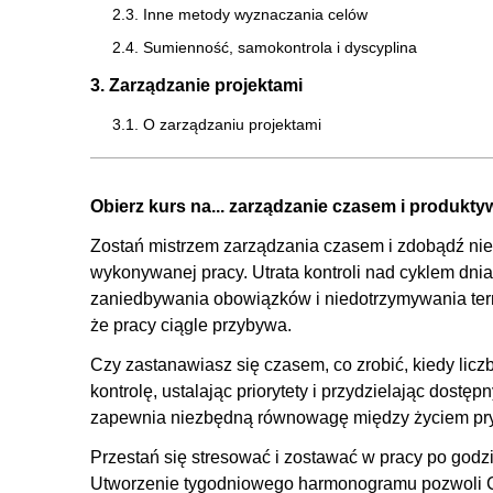
2.3. Inne metody wyznaczania celów
2.4. Sumienność, samokontrola i dyscyplina
3. Zarządzanie projektami
3.1. O zarządzaniu projektami
3.2. Wykres Gantta
3.3. Mapy myśli
Obierz kurs na... zarządzanie czasem i produkty
3.4. Tablice Kanban
Zostań mistrzem zarządzania czasem i zdobądź nie
3.5. Schematy blokowe
wykonywanej pracy. Utrata kontroli nad cyklem dni
3.6. SCRUM
zaniedbywania obowiązków i niedotrzymywania ter
3.7. Waterfall
że pracy ciągle przybywa.
3.8. O narzędziach, optymalizacji, ryzyku i zmianach w
Czy zastanawiasz się czasem, co zrobić, kiedy liczb
kontrolę, ustalając priorytety i przydzielając dos
4. Analiza potencjału
zapewnia niezbędną równowagę między życiem p
4.1. Analiza potencjału aktywności
Przestań się stresować i zostawać w pracy po godzi
5. Odgruzowywanie czasu
Utworzenie tygodniowego harmonogramu pozwoli Ci 