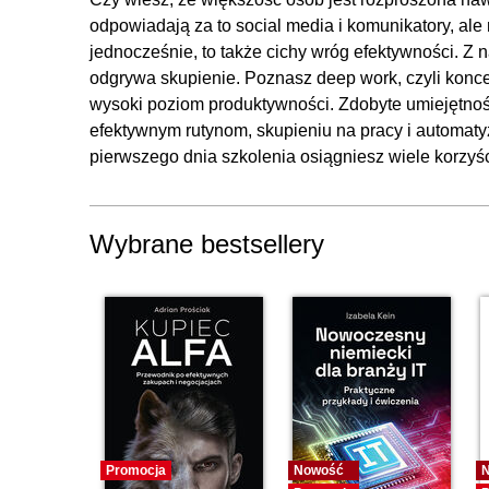
10.1. Zarządzanie zasobami cyfrowymi
odpowiadają za to social media i komunikatory, al
jednocześnie, to także cichy wróg efektywności. Z
odgrywa skupienie. Poznasz deep work, czyli konc
wysoki poziom produktywności. Zdobyte umiejętnoś
efektywnym rutynom, skupieniu na pracy i automaty
pierwszego dnia szkolenia osiągniesz wiele korzyś
Wybrane bestsellery
Promocja
Nowość