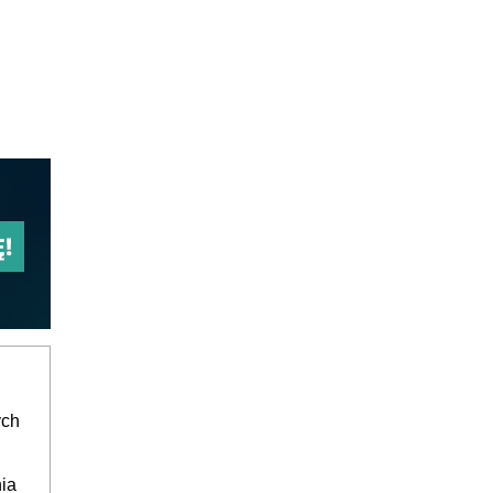
ych
ia