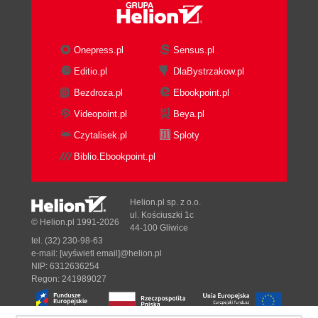
Onepress.pl
Sensus.pl
Editio.pl
DlaBystrzakow.pl
Bezdroza.pl
Ebookpoint.pl
Videopoint.pl
Beya.pl
Czytalisek.pl
Sploty
Biblio.Ebookpoint.pl
Helion.pl sp. z o.o.
ul. Kościuszki 1c
© Helion.pl 1991-2026
44-100 Gliwice
tel. (32) 230-98-63
e-mail:
[wyświetl email]@helion.pl
NIP: 6312636254
Regon: 241989027