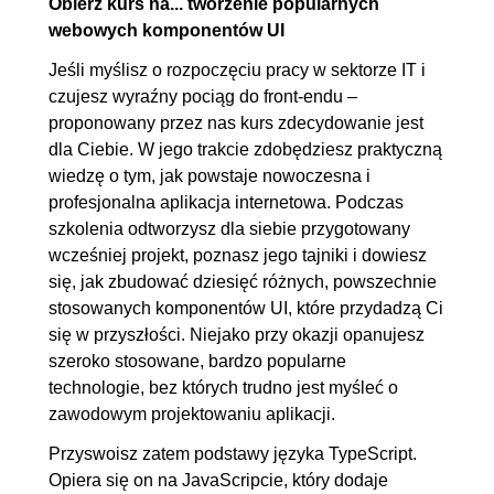
Obierz kurs na... tworzenie popularnych
webowych komponentów UI
komponentu Card
3.2. Stylowanie komponentu
00:07:19
Jeśli myślisz o rozpoczęciu pracy w sektorze IT i
czujesz wyraźny pociąg do front-endu –
3.3. Przegląd działania
00:06:26
proponowany przez nas kurs zdecydowanie jest
komponentu
dla Ciebie. W jego trakcie zdobędziesz praktyczną
4. Tabela
00:17:01
wiedzę o tym, jak powstaje nowoczesna i
profesjonalna aplikacja internetowa. Podczas
4.1. Rozpoczęcie budowy
00:05:55
szkolenia odtworzysz dla siebie przygotowany
komponentu Table
wcześniej projekt, poznasz jego tajniki i dowiesz
4.2. Renderowanie tabeli
00:11:06
się, jak zbudować dziesięć różnych, powszechnie
stosowanych komponentów UI, które przydadzą Ci
5. Formularze
00:25:37
się w przyszłości. Niejako przy okazji opanujesz
szeroko stosowane, bardzo popularne
5.1. Budowa komponentu Input
00:09:08
technologie, bez których trudno jest myśleć o
5.2. Kontrolowanie wartości
00:05:56
zawodowym projektowaniu aplikacji.
pola formularza
Przyswoisz zatem podstawy języka TypeScript.
5.3. Budowa komponentu
00:10:33
Opiera się on na JavaScripcie, który dodaje