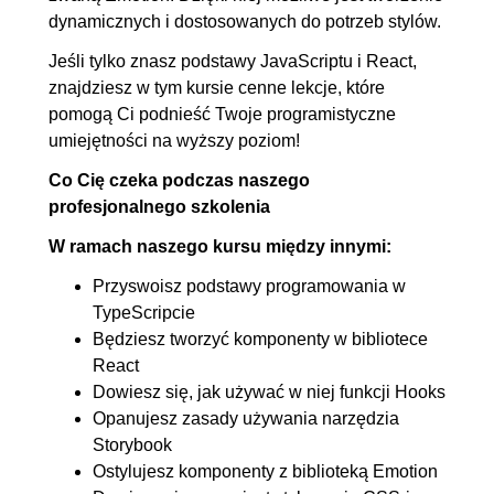
8.2. Renderowanie przycisków
00:11:48
dynamicznych i dostosowanych do potrzeb stylów.
do podstron
Jeśli tylko znasz podstawy JavaScriptu i React,
znajdziesz w tym kursie cenne lekcje, które
9. Komponent drzewa
00:20:57
pomogą Ci podnieść Twoje programistyczne
9.1. Rozpoczęcie budowy
00:07:17
umiejętności na wyższy poziom!
komponentu Tree
Co Cię czeka podczas naszego
9.2. Renderowanie
00:13:40
profesjonalnego szkolenia
zagnieżdżonych elementów
W ramach naszego kursu między innymi:
10. Komponent wyszukiwarki z
00:28:13
Przyswoisz podstawy programowania w
podpowiedziami
TypeScripcie
Będziesz tworzyć komponenty w bibliotece
10.1. Budowa komponentu
00:11:05
React
Search
Dowiesz się, jak używać w niej funkcji Hooks
10.2. Wyświetlanie
00:17:08
Opanujesz zasady używania narzędzia
Storybook
podpowiedzi
Ostylujesz komponenty z biblioteką Emotion
11. Przeglądarka zdjęć
00:32:41