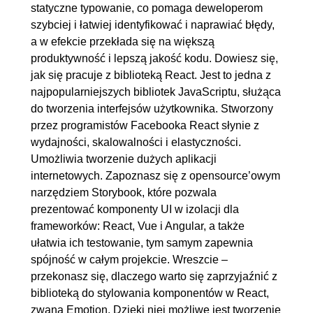
Switch
statyczne typowanie, co pomaga deweloperom
szybciej i łatwiej identyfikować i naprawiać błędy,
6. Okno modalne
00:19:21
a w efekcie przekłada się na większą
6.1. Budowa komponentu
00:12:24
produktywność i lepszą jakość kodu. Dowiesz się,
Modal
jak się pracuje z biblioteką React. Jest to jedna z
najpopularniejszych bibliotek JavaScriptu, służąca
6.2. Wykorzystanie
00:06:57
do tworzenia interfejsów użytkownika. Stworzony
createPortal z ReactDOM
przez programistów Facebooka React słynie z
wydajności, skalowalności i elastyczności.
7. Menu boczne
00:21:04
Umożliwia tworzenie dużych aplikacji
7.1. Budowa komponentu
00:13:24
internetowych. Zapoznasz się z opensource’owym
Sidebar
narzędziem Storybook, które pozwala
prezentować komponenty UI w izolacji dla
7.2. Renderowanie
00:07:40
frameworków: React, Vue i Angular, a także
wielopoziomowego menu
ułatwia ich testowanie, tym samym zapewnia
8. Paginacja
00:21:39
spójność w całym projekcie. Wreszcie –
przekonasz się, dlaczego warto się zaprzyjaźnić z
8.1. Rozpoczęcie budowy
00:09:51
biblioteką do stylowania komponentów w React,
komponentu Pagination
zwaną Emotion. Dzięki niej możliwe jest tworzenie