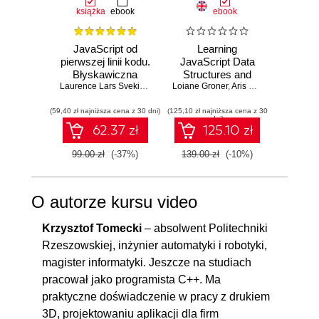
książka
ebook
ebook
JavaScript od
Learning
Full-S
pierwszej linii kodu.
JavaScript Data
TypeS
Błyskawiczna
Structures and
Nod
nauka pisania gier,
Laurence Lars Svekis
,
Maaike van Putten
Loiane Groner
Algorithms.
,
Rob Percival
,
Aris Markogiannakis
scalabl
Da
,
D
stron WWW i
Enhance your
re
(59,40 zł najniższa cena z 30 dni)
aplikacji
(125,10 zł najniższa cena z 30
problem-solving
(85,49 zł naj
applic
dni)
internetowych
skills in JavaScript
Re
62.37 zł
125.10 zł
and TypeScript -
TypeS
Fourth Edition
Docke
99.00 zł
(-37%)
139.00 zł
(-10%)
94.99
E
O autorze kursu video
Krzysztof Tomecki
– absolwent Politechniki
Rzeszowskiej, inżynier automatyki i robotyki,
magister informatyki. Jeszcze na studiach
pracował jako programista C++. Ma
praktyczne doświadczenie w pracy z drukiem
3D, projektowaniu aplikacji dla firm