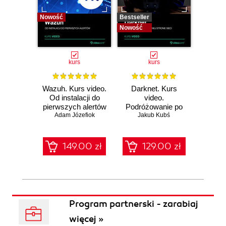
Nowość
Bestseller
Bestselle
Nowość
Nowość
kurs
kurs
Wazuh. Kurs video.
Darknet. Kurs
Metas
Od instalacji do
video.
vid
pierwszych alertów
Podróżowanie po
pene
Adam Józefiok
ciemnej stronie
Jakub Kubś
Ad
ł
sieci
zabe
149.00 zł
129.00 zł
1
Program partnerski - zarabiaj
więcej »