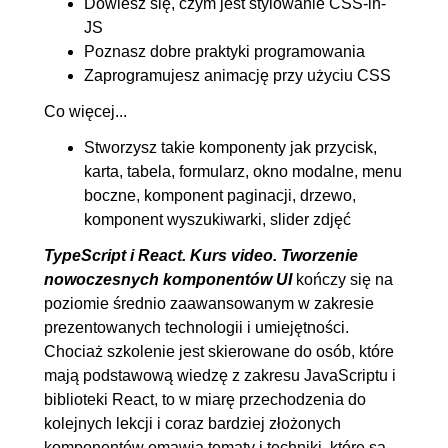
Dowiesz się, czym jest stylowanie CSS-in-
JS
11.1. Budowa komponentu
00:13:11
Poznasz dobre praktyki programowania
Carousel
Zaprogramujesz animację przy użyciu CSS
11.2. Obsługa animacji
00:19:30
Co więcej...
Stworzysz takie komponenty jak przycisk,
karta, tabela, formularz, okno modalne, menu
boczne, komponent paginacji, drzewo,
komponent wyszukiwarki, slider zdjęć
TypeScript i React. Kurs video. Tworzenie
nowoczesnych komponentów UI
kończy się na
poziomie średnio zaawansowanym w zakresie
prezentowanych technologii i umiejętności.
Chociaż szkolenie jest skierowane do osób, które
mają podstawową wiedzę z zakresu JavaScriptu i
biblioteki React, to w miarę przechodzenia do
kolejnych lekcji i coraz bardziej złożonych
komponentów omawia tematy i techniki, które są