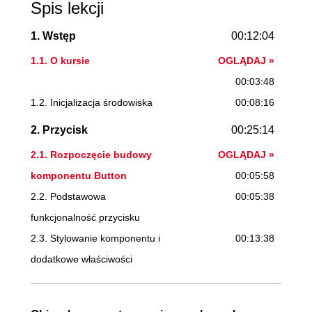
Spis lekcji
1. Wstęp
00:12:04
1.1. O kursie
OGLĄDAJ »
00:03:48
1.2. Inicjalizacja środowiska
00:08:16
2. Przycisk
00:25:14
2.1. Rozpoczęcie budowy
OGLĄDAJ »
komponentu Button
00:05:58
2.2. Podstawowa
00:05:38
funkcjonalność przycisku
2.3. Stylowanie komponentu i
00:13:38
dodatkowe właściwości
3. Karta
00:21:31
3.1. Rozpoczęcie budowy
00:07:46