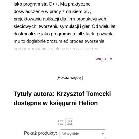
jako programista C++. Ma praktyczne
doświadczenie w pracy z drukiem 3D,
projektowaniu aplikacji dla firm produkcyjnych i
sieciowych, tworzeniu symulacji i gier. Od wielu lat
doskonali się jako programista full stack; pozwala
mu to dogłębnie zrozumieć proces tworzenia
oprogramowania i stale poszerzać zakres
kompetencji technicznych. Równolegle, zaraz po
więcej »
studiach, objął stanowisko nauczyciela
akademickiego w Katedrze Informatyki i Automatyki
[Pokaż więcej]
na Politechnice Rzeszowskiej. Praca naukowo-
dydaktyczna pozwoliła mu jeszcze lepiej zrozumieć
Tytuły autora: Krzysztof Tomecki
informatykę, a także rozwinąć umiejętności
pedagogiczne i zdolność do przekazywania wiedzy
dostępne w księgarni Helion
studentom. W wolnym czasie chętnie uprawia sport
– gra w squasha lub wspina się po ściance. Stara
się też ciągle ćwiczyć swoje umiejętności w grze na
pianinie i na gitarze.
Pokaż produkty:
Wszystkie