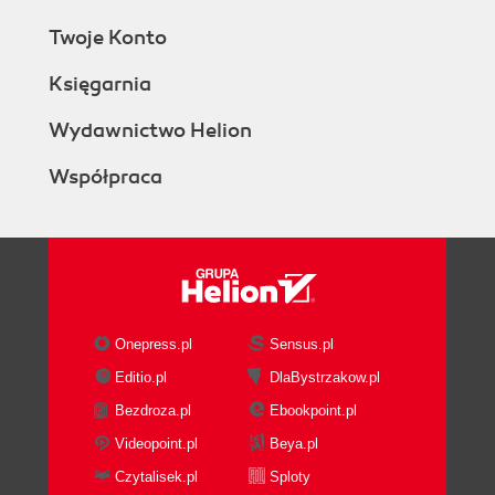
Twoje Konto
Księgarnia
Wydawnictwo Helion
Współpraca
Onepress.pl
Sensus.pl
Editio.pl
DlaBystrzakow.pl
Bezdroza.pl
Ebookpoint.pl
Videopoint.pl
Beya.pl
Czytalisek.pl
Sploty