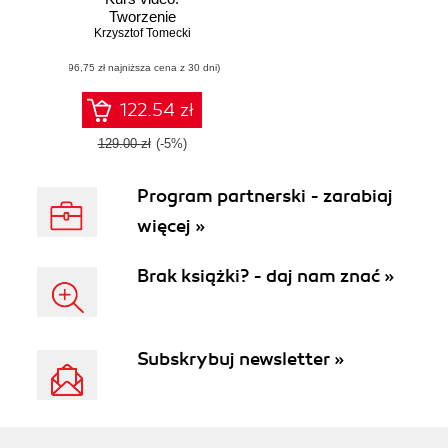
Tworzenie
nowoczesnych
Krzysztof Tomecki
komponentów UI
(96,75 zł najniższa cena z 30 dni)
122.54 zł
129.00 zł
(-5%)
Program partnerski - zarabiaj
więcej »
Brak książki? - daj nam znać »
Subskrybuj newsletter »