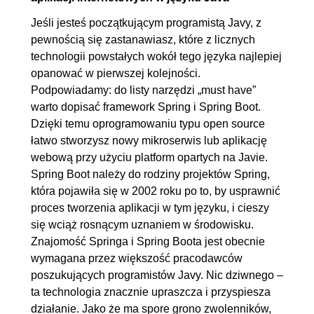
JPA z wykorzystaniem
Jeśli jesteś początkującym programistą Javy, z
pewnością się zastanawiasz, które z licznych
@DataJpaTest
technologii powstałych wokół tego języka najlepiej
3.4. Mapowanie relacji między
00:18:03
opanować w pierwszej kolejności.
encjami JPA
Podpowiadamy: do listy narzędzi „must have”
warto dopisać framework Spring i Spring Boot.
4. Warstwa logiki biznesowej
00:42:18
Dzięki temu oprogramowaniu typu open source
4.1. Testowanie integracyjne z
00:20:48
łatwo stworzysz nowy mikroserwis lub aplikację
wykorzystaniem
webową przy użyciu platform opartych na Javie.
Spring Boot należy do rodziny projektów Spring,
@SpringBootTest w konwencji
która pojawiła się w 2002 roku po to, by usprawnić
TDD
proces tworzenia aplikacji w tym języku, i cieszy
4.2. Implementacja logiki
00:21:30
się wciąż rosnącym uznaniem w środowisku.
biznesowej z wykorzystaniem
Znajomość Springa i Spring Boota jest obecnie
wymagana przez większość pracodawców
zapytań Java Persistance
poszukujących programistów Javy. Nic dziwnego –
Query Language
ta technologia znacznie upraszcza i przyspiesza
działanie. Jako że ma spore grono zwolenników,
5. Warstwa webowa
02:25:55