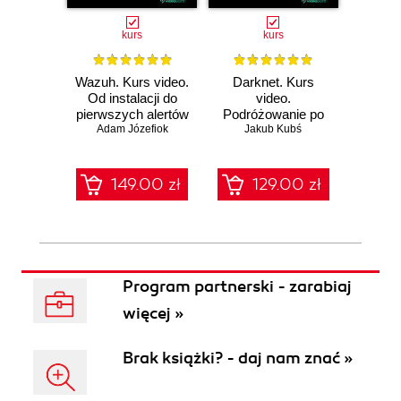
kurs
kurs
Wazuh. Kurs video.
Darknet. Kurs
Metas
Od instalacji do
video.
vid
pierwszych alertów
Podróżowanie po
pene
Adam Józefiok
ciemnej stronie
Jakub Kubś
Ad
ł
sieci
zabe
149.00 zł
129.00 zł
1
Program partnerski - zarabiaj
więcej »
Brak książki? - daj nam znać »