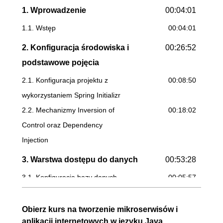
1. Wprowadzenie
00:04:01
1.1. Wstęp
00:04:01
2. Konfiguracja środowiska i
00:26:52
podstawowe pojęcia
2.1. Konfiguracja projektu z
00:08:50
wykorzystaniem Spring Initializr
2.2. Mechanizmy Inversion of
00:18:02
Control oraz Dependency
Injection
3. Warstwa dostępu do danych
00:53:28
3.1. Konfiguracja bazy danych
00:05:57
3.2. Mapowanie obiektowo-
00:16:25
relacyjne ze Spring Data JPA
Obierz kurs na tworzenie mikroserwisów i
aplikacji internetowych w języku Java
3.3. Testowanie komponentów
00:13:03