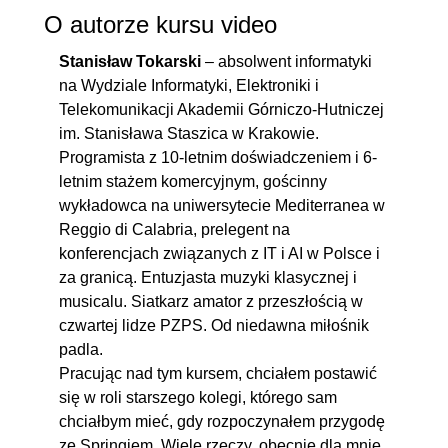
O autorze kursu video
Stanisław Tokarski
– absolwent informatyki
na Wydziale Informatyki, Elektroniki i
Telekomunikacji Akademii Górniczo-Hutniczej
im. Stanisława Staszica w Krakowie.
Programista z 10-letnim doświadczeniem i 6-
letnim stażem komercyjnym, gościnny
wykładowca na uniwersytecie Mediterranea w
Reggio di Calabria, prelegent na
konferencjach związanych z IT i AI w Polsce i
za granicą. Entuzjasta muzyki klasycznej i
musicalu. Siatkarz amator z przeszłością w
czwartej lidze PZPS. Od niedawna miłośnik
padla.
Pracując nad tym kursem, chciałem postawić
się w roli starszego kolegi, którego sam
chciałbym mieć, gdy rozpoczynałem przygodę
ze Springiem. Wiele rzeczy, obecnie dla mnie