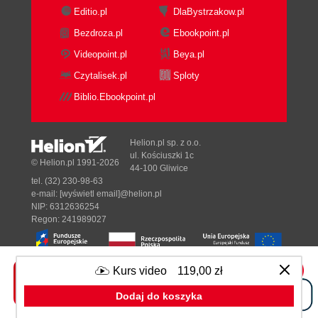
Editio.pl
DlaBystrzakow.pl
Bezdroza.pl
Ebookpoint.pl
Videopoint.pl
Beya.pl
Czytalisek.pl
Sploty
Biblio.Ebookpoint.pl
Helion.pl sp. z o.o.
ul. Kościuszki 1c
© Helion.pl 1991-2026
44-100 Gliwice
tel. (32) 230-98-63
e-mail:
[wyświetl email]@helion.pl
NIP: 6312636254
Regon: 241989027
Kurs video
119,00 zł
Designed with ♥ by
Tonik.pl
Dodaj do koszyka
Pełna wersja strony »