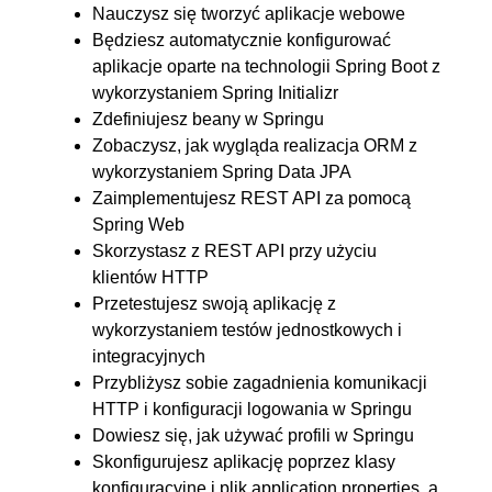
wykorzystaniem klasy
Nauczysz się tworzyć aplikacje webowe
@Configuration
Będziesz automatycznie konfigurować
aplikacje oparte na technologii Spring Boot z
5.6. Serializacja i deserializacja
00:12:00
wykorzystaniem Spring Initializr
danych z wykorzystaniem
Zdefiniujesz beany w Springu
biblioteki Jackson
Zobaczysz, jak wygląda realizacja ORM z
5.7. Testowanie REST API z
OGLĄDAJ »
wykorzystaniem Spring Data JPA
Zaimplementujesz REST API za pomocą
wykorzystaniem
00:12:48
Spring Web
TestRestTemplate
Skorzystasz z REST API przy użyciu
5.8. Walidacja żądań HTTP z
00:09:30
klientów HTTP
wykorzystaniem
Przetestujesz swoją aplikację z
wykorzystaniem testów jednostkowych i
standardowych adnotacji
integracyjnych
5.9. Walidacja żądań HTTP z
00:14:34
Przybliżysz sobie zagadnienia komunikacji
wykorzystaniem własnych
HTTP i konfiguracji logowania w Springu
adnotacji. Implementacja
Dowiesz się, jak używać profili w Springu
Skonfigurujesz aplikację poprzez klasy
własnych walidatorów
konfiguracyjne i plik application.properties, a