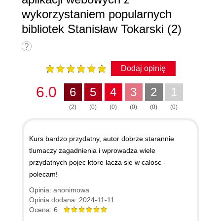
wykorzystaniem popularnych
bibliotek Stanisław Tokarski (2)
Dodaj opinię
6.0
6
5
4
3
2
1
(2)
(0)
(0)
(0)
(0)
(0)
Kurs bardzo przydatny, autor dobrze starannie
tlumaczy zagadnienia i wprowadza wiele
przydatnych pojec ktore lacza sie w calosc -
polecam!
Opinia: anonimowa
Opinia dodana: 2024-11-11
Ocena: 6