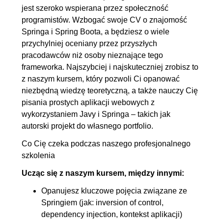
jest szeroko wspierana przez społeczność
5.1. Implementacja REST API
00:22:09
programistów. Wzbogać swoje CV o znajomość
do tworzenia zasobów
Springa i Spring Boota, a będziesz o wiele
przychylniej oceniany przez przyszłych
5.2. Implementacja REST API
00:14:47
pracodawców niż osoby nieznające tego
do odczytywania, aktualizacji i
frameworka. Najszybciej i najskuteczniej zrobisz to
usuwania zasobów
z naszym kursem, który pozwoli Ci opanować
5.3. Testowanie REST API z
00:16:16
niezbędną wiedzę teoretyczną, a także nauczy Cię
pisania prostych aplikacji webowych z
wykorzystaniem IntelliJ HTTP
wykorzystaniem Javy i Springa – takich jak
Client
autorski projekt do własnego portfolio.
5.4. Testowanie REST API z
00:22:00
Co Cię czeka podczas naszego profesjonalnego
wykorzystaniem MockMvc
szkolenia
5.5. Implementacja komunikacji
00:21:51
Ucząc się z naszym kursem, między innymi:
między warstwą webową a
Opanujesz kluczowe pojęcia związane ze
warstwą logiki biznesowej.
Springiem (jak: inversion of control,
Definiowanie beanów z
dependency injection, kontekst aplikacji)