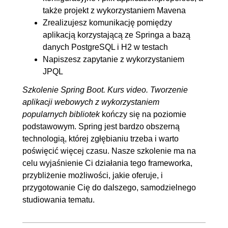
6. Dodatkowa konfiguracja.
00:32:25
także projekt z wykorzystaniem Mavena
Przydatne mechanizmy
Zrealizujesz komunikację pomiędzy
aplikacją korzystającą ze Springa a bazą
6.1. Konfiguracja logowania w
00:12:56
danych PostgreSQL i H2 w testach
aplikacji
Napiszesz zapytanie z wykorzystaniem
6.2. Wstrzykiwanie beanów z
OGLĄDAJ »
JPQL
wykorzystaniem adnotacji
00:06:40
Szkolenie Spring Boot. Kurs video. Tworzenie
@Primary oraz @Qualifier
aplikacji webowych z wykorzystaniem
popularnych bibliotek
kończy się na poziomie
6.3. Wstrzykiwanie kolekcji.
00:06:13
podstawowym. Spring jest bardzo obszerną
Wykorzystanie adnotacji
technologią, której zgłębianiu trzeba i warto
@Order
poświęcić więcej czasu. Nasze szkolenie ma na
6.4. Uruchamianie aplikacji z
00:06:36
celu wyjaśnienie Ci działania tego frameworka,
przybliżenie możliwości, jakie oferuje, i
wykorzystaniem profili
przygotowanie Cię do dalszego, samodzielnego
studiowania tematu.