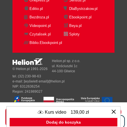
Onepress.pl
Sensus.pl
Editio.pl
DlaBystrzakow.pl
Bezdroza.pl
Ebookpoint.pl
Videopoint.pl
Beya.pl
Czytalisek.pl
Sploty
Biblio.Ebookpoint.pl
Helion.pl sp. z o.o.
ul. Kościuszki 1c
© Helion.pl 1991-2026
44-100 Gliwice
tel. (32) 230-98-63
e-mail:
[wyświetl email]@helion.pl
NIP: 6312636254
Regon: 241989027
Kurs video
139,00 zł
Designed with ♥ by
Tonik.pl
Dodaj do koszyka