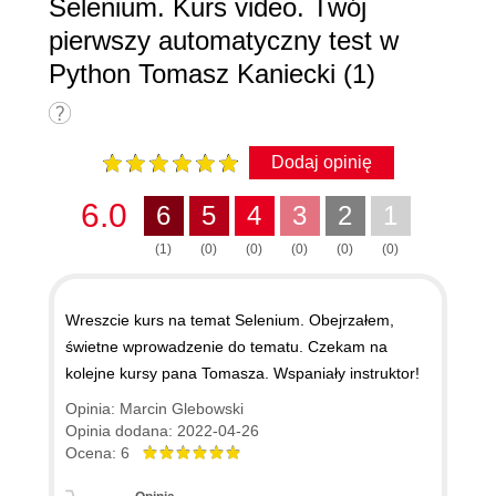
Selenium. Kurs video. Twój
pierwszy automatyczny test w
Python Tomasz Kaniecki (1)
Dodaj opinię
6.0
6
5
4
3
2
1
(1)
(0)
(0)
(0)
(0)
(0)
Wreszcie kurs na temat Selenium. Obejrzałem,
świetne wprowadzenie do tematu. Czekam na
kolejne kursy pana Tomasza. Wspaniały instruktor!
Opinia: Marcin Glebowski
Opinia dodana: 2022-04-26
Ocena: 6