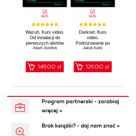
kurs
kurs
Wazuh. Kurs video.
Darknet. Kurs
Metas
Od instalacji do
video.
vid
pierwszych alertów
Podróżowanie po
pene
Adam Józefiok
ciemnej stronie
Jakub Kubś
Ad
ł
sieci
zabe
149.00 zł
129.00 zł
1
Program partnerski - zarabiaj
więcej »
Brak książki? - daj nam znać »