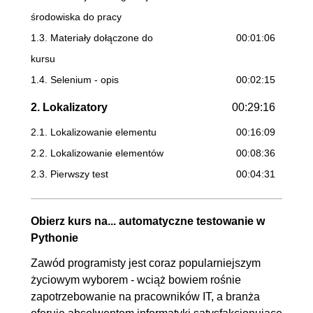
środowiska do pracy
1.3. Materiały dołączone do
00:01:06
kursu
1.4. Selenium - opis
00:02:15
2. Lokalizatory
00:29:16
2.1. Lokalizowanie elementu
00:16:09
2.2. Lokalizowanie elementów
00:08:36
2.3. Pierwszy test
00:04:31
3. Symulowanie akcji użytkownika
01:00:40
Obierz kurs na... automatyczne testowanie w
3.1. Oczekiwanie
00:13:01
Pythonie
3.2. Klikanie
OGLĄDAJ »
Zawód programisty jest coraz popularniejszym
00:06:06
życiowym wyborem - wciąż bowiem rośnie
3.3. Przeciągnij i upuść
00:11:40
zapotrzebowanie na pracowników IT, a branża
3.4. Wysyłanie ciągów znaków
00:07:14