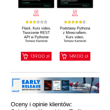
kurs
kurs
Flask. Kurs video.
Podstawy Pythona
Inf
Tworzenie REST
z Minecraftem.
śled
API w Pythonie
Kurs video.
Tomasz Kaniecki
Piszemy pierwsze
Tomasz Kaniecki
Pozy
Tomas
skrypty
a
(119,25 zł 
zabe
d
139.00 zł
149.00 zł
cy
159.0
Oceny i opinie klientów: