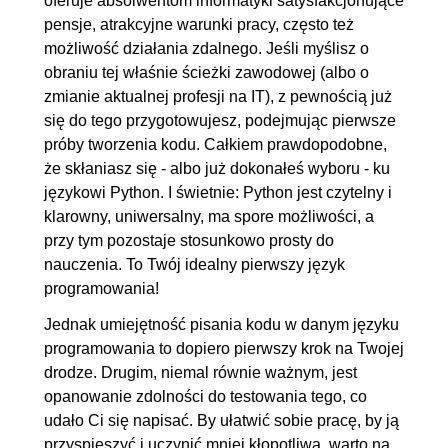
oferuje absolwentom informatyki satysfakcjonujące
pensje, atrakcyjne warunki pracy, często też
3.5. Okienka alert
00:05:57
możliwość działania zdalnego. Jeśli myślisz o
3.6. Cookies
OGLĄDAJ »
obraniu tej właśnie ścieżki zawodowej (albo o
00:07:10
zmianie aktualnej profesji na IT), z pewnością już
3.7. Geolokalizacja
00:09:32
się do tego przygotowujesz, podejmując pierwsze
próby tworzenia kodu. Całkiem prawdopodobne,
4. Wykorzystujemy możliwości
00:58:25
że skłaniasz się - albo już dokonałeś wyboru - ku
Selenium
językowi Python. I świetnie: Python jest czytelny i
klarowny, uniwersalny, ma spore możliwości, a
4.1. Poruszanie się po
00:15:52
przy tym pozostaje stosunkowo prosty do
przeglądarce
nauczenia. To Twój idealny pierwszy język
4.2. Zrzuty ekranu
00:09:55
programowania!
4.3. Sterownik headless
00:08:15
Jednak umiejętność pisania kodu w danym języku
4.4. Zasada OCP
00:24:23
programowania to dopiero pierwszy krok na Twojej
drodze. Drugim, niemal równie ważnym, jest
5. Bonus - dobre rady
00:39:09
opanowanie zdolności do testowania tego, co
5.1. Selenium IDE
00:13:36
udało Ci się napisać. By ułatwić sobie pracę, by ją
przyspieszyć i uczynić mniej kłopotliwą, warto na
5.2. Selenium + Behave
00:18:02