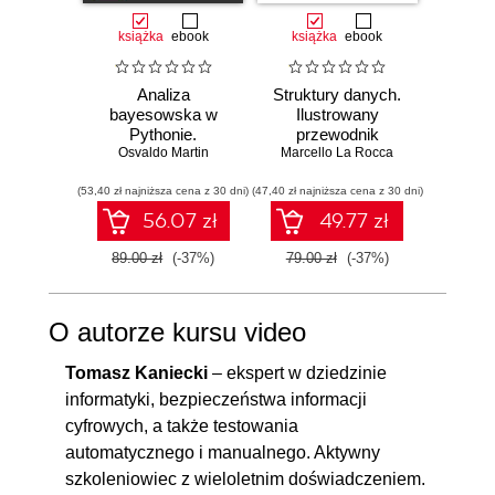
książka
ebook
książka
ebook
ksią
Analiza
Struktury danych.
Pytho
bayesowska w
Ilustrowany
mas
Pythonie.
przewodnik
prz
Osvaldo Martin
Praktyczny
Marcello La Rocca
Najlep
Yuxi 
przewodnik po
w 
(53,40 zł najniższa cena z 30 dni)
modelowaniu
(47,40 zł najniższa cena z 30 dni)
(77,40 zł naj
zasto
probabilistycznym.
Wyd
56.07 zł
49.77 zł
Wydanie III
89.00 zł
(-37%)
79.00 zł
(-37%)
129.0
O autorze kursu video
Tomasz Kaniecki
– ekspert w dziedzinie
informatyki, bezpieczeństwa informacji
cyfrowych, a także testowania
automatycznego i manualnego. Aktywny
szkoleniowiec z wieloletnim doświadczeniem.