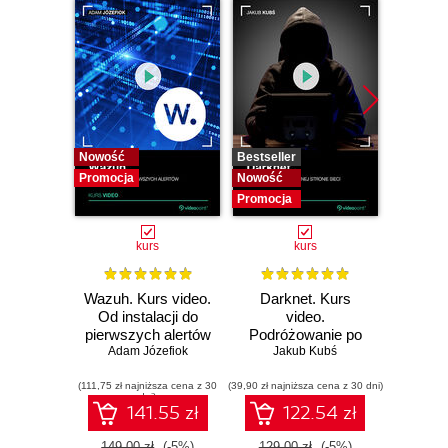
Nowość
Bestseller
Bestselle
Promocja
Nowość
Nowość
Promocja
Promocj
kurs
kurs
Wazuh. Kurs video.
Darknet. Kurs
Metas
Od instalacji do
video.
vid
pierwszych alertów
Podróżowanie po
pene
Adam Józefiok
ciemnej stronie
Jakub Kubś
Ad
ł
sieci
zabe
(111,75 zł najniższa cena z 30
(39,90 zł najniższa cena z 30 dni)
(96,75 zł naj
dni)
141.55 zł
122.54 zł
149.00 zł
(-5%)
129.00 zł
(-5%)
129.0