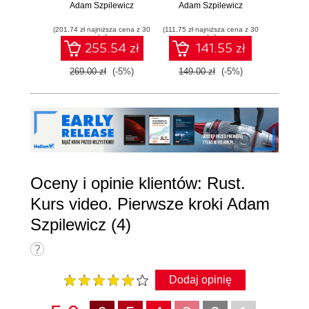
prognoz i analiz
Adam Szpilewicz
Adam Szpilewicz
Kom
Adam 
rynkowych
przyg
(201,74 zł najniższa cena z 30
(111,75 zł najniższa cena z 30
(186,75 zł 
dni)
dni)
255.54 zł
141.55 zł
2
269.00 zł
(-5%)
149.00 zł
(-5%)
249.0
Oceny i opinie klientów: Rust.
Kurs video. Pierwsze kroki Adam
Szpilewicz (4)
Dodaj opinię