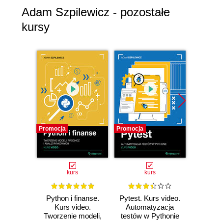
Adam Szpilewicz - pozostałe
kursy
Promocja
Promocja
Promocj
kurs
kurs
Python i finanse.
Pytest. Kurs video.
SQL dl
Kurs video.
Automatyzacja
dan
Tworzenie modeli,
testów w Pythonie