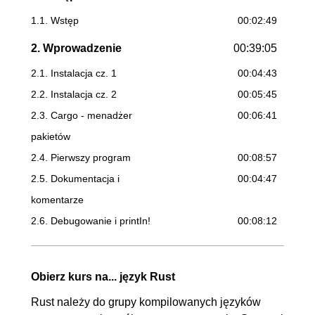
1.1. Wstęp
00:02:49
2. Wprowadzenie
00:39:05
2.1. Instalacja cz. 1
00:04:43
2.2. Instalacja cz. 2
00:05:45
2.3. Cargo - menadżer
00:06:41
pakietów
2.4. Pierwszy program
00:08:57
2.5. Dokumentacja i
00:04:47
komentarze
2.6. Debugowanie i printIn!
00:08:12
3. Podstawy języka Rust
00:32:47
3.1. Praca ze zmiennymi
00:09:53
Obierz kurs na... język Rust
3.2. Skalary
00:06:10
Rust należy do grupy kompilowanych języków