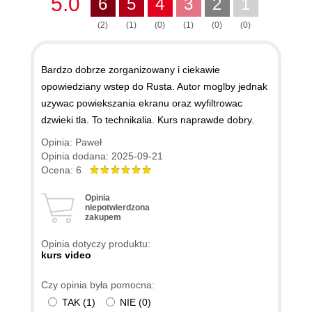
5.0
6
5
4
3
2
1
(2)
(1)
(0)
(1)
(0)
(0)
Bardzo dobrze zorganizowany i ciekawie
opowiedziany wstep do Rusta. Autor moglby jednak
uzywac powiekszania ekranu oraz wyfiltrowac
dzwieki tla. To technikalia. Kurs naprawde dobry.
Opinia: Paweł
Opinia dodana: 2025-09-21
Ocena: 6
Opinia
niepotwierdzona
zakupem
Opinia dotyczy produktu:
kurs video
Czy opinia była pomocna:
TAK
(
1
)
NIE
(
0
)