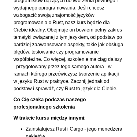
programistów dążących do tworzenia pewnego i
5.6. Enums
00:07:21
wydajnego oprogramowania. Jeśli chcesz
5.7. Generics
00:12:05
wzbogacić swoją znajomość języków
6. Kontrola przepływu programu
00:27:35
programowania o Rust, nasz kurs będzie dla
Ciebie idealny. Obejmuje on bowiem pełny zakres
6.1. If
00:06:17
tematyki związanej z tym językiem, od podstaw po
6.2. Match
00:07:05
bardziej zaawansowane aspekty, takie jak obsługa
6.3. Pętla for
00:08:41
błędów, testowanie czy programowanie
współbieżne. Co więcej, szkolenie ma ciąg dalszy
6.4. Pętla while
00:05:32
- przygotowany przez tego samego autora - w
7. Funkcje
00:53:38
ramach którego przećwiczysz tworzenie aplikacji
w języku Rust w praktyce. Zacznij jednak od
7.1. Wprowadzenie
00:07:05
podstaw i sprawdź, czy Rust to język dla Ciebie.
7.2. Przekazywanie
00:11:35
Co Cię czeka podczas naszego
parametrów przez wartość i
profesjonalnego szkolenia
referencję
W trakcie kursu między innymi:
7.3. Closure - funkcje
00:12:51
Zainstalujesz Rust i Cargo - jego menedżera
anonimowe
pakietów