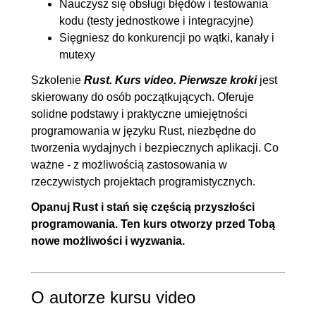
Nauczysz się obsługi błędów i testowania
10.2. Praca z kanałami
00:07:49
kodu (testy jednostkowe i integracyjne)
10.3. Praca z mutexami
00:11:28
Sięgniesz do konkurencji po wątki, kanały i
mutexy
11. Zakończenie
00:01:49
Szkolenie
Rust. Kurs video. Pierwsze kroki
jest
11.1. Zakończenie
00:01:49
skierowany do osób początkujących. Oferuje
solidne podstawy i praktyczne umiejętności
programowania w języku Rust, niezbędne do
tworzenia wydajnych i bezpiecznych aplikacji. Co
ważne - z możliwością zastosowania w
rzeczywistych projektach programistycznych.
Opanuj Rust i stań się częścią przyszłości
programowania. Ten kurs otworzy przed Tobą
nowe możliwości i wyzwania.
O autorze kursu video