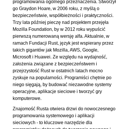
3.3. Stringi
00:08:13
programowania ogólnego przeznaczenia. Stworzył
go Graydon Hoare, w 2006 roku, z myślą o
3.4. Stałe
00:02:55
bezpieczeństwie, współbieżności i praktyczności.
3.5. Operatory arytmetyczne i
00:05:36
Trzy lata później pieczę nad projektem przejęła
logiczne
Mozilla Foundation, by w 2012 roku wypuścić
pierwszą numerowaną wersję alfa. Aktualnie, w
4. Organizacja plików - moduły
00:15:12
ramach Fundacji Rust, język jest wspierany przez
4.1. Moduły
OGLĄDAJ »
takich gigantów jak Mozilla, AWS, Google,
00:08:56
Microsoft i Huawei. Ze względu na wydajność,
założenia związane z bezpieczeństwem i
4.2. Pakiety
00:06:16
przejrzystość Rust w ostatnich latach mocno
5. Typy danych
01:05:34
zyskuje na popularności. Programiści chętnie po
niego sięgają, by budować niezawodne systemy
5.1. Arrays
00:07:30
operacyjne, aplikacje sieciowe i tworzyć gry
5.2. Vectors
00:07:29
komputerowe.
5.3. Slices
00:07:12
Znajomość Rusta otwiera drzwi do nowoczesnego
5.4. Tuples
00:06:57
programowania systemowego i aplikacji
5.5. Structures
00:17:00
sieciowych - to kluczowe narzędzie dla