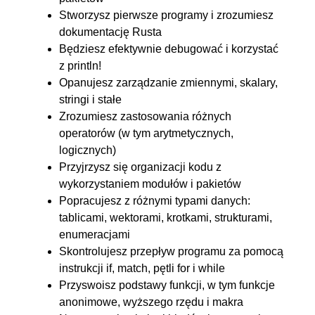
7.4. Funkcje wyższego rzędu
00:09:41
Stworzysz pierwsze programy i zrozumiesz
7.5. Makra
00:12:26
dokumentację Rusta
Będziesz efektywnie debugować i korzystać
8. Errors
00:29:11
z println!
8.1. Recoverables i
00:08:02
Opanujesz zarządzanie zmiennymi, skalary,
unrecoverables
stringi i stałe
Zrozumiesz zastosowania różnych
8.2. Metody pomocnicze
00:07:18
operatorów (w tym arytmetycznych,
8.3. Operator upraszczający
00:07:19
logicznych)
8.4. Error kind
00:06:32
Przyjrzysz się organizacji kodu z
wykorzystaniem modułów i pakietów
9. Testowanie
00:22:38
Popracujesz z różnymi typami danych:
9.1. Testy jednostkowe
00:13:51
tablicami, wektorami, krotkami, strukturami,
enumeracjami
9.2. Testy integracyjne
00:08:47
Skontrolujesz przepływ programu za pomocą
10. Concurrency
00:31:04
instrukcji if, match, pętli for i while
Przyswoisz podstawy funkcji, w tym funkcje
10.1. Praca z wątkami
OGLĄDAJ »
anonimowe, wyższego rzędu i makra
00:11:47