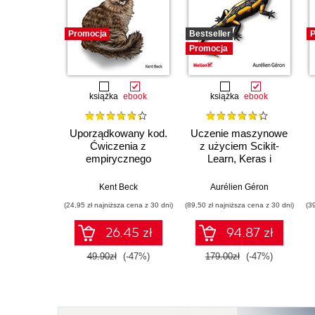
Promocja
Bestseller
P
Promocja
książka
ebook
książka
ebook
Uporządkowany kod.
Uczenie maszynowe
Ćwiczenia z
z użyciem Scikit-
empirycznego
Learn, Keras i
projektowania
TensorFlow. Wydanie
oprogramowania
III
Kent Beck
Aurélien Géron
(24,95 zł najniższa cena z 30 dni)
(89,50 zł najniższa cena z 30 dni)
(3
26.45 zł
94.87 zł
49.90zł
(-47%)
179.00zł
(-47%)