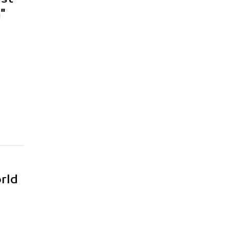
"
rld