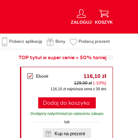
ZALOGUJ
KOSZYK
Pobierz aplikację
Bony
Podaruj prezent
TOP tytuł w super cenie » 50% taniej
116,10 zł
Ebook
129,00 zł
(-10%)
116,10 zł najniższa cena z 30 dni
Dodaj do koszyka
Dostępny natychmiast po opłaceniu zakupu
lub
Kup na prezent