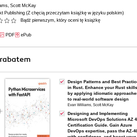
iams
,
Scott McKay
t Publishing
(Z chęcią przeczytam książkę w języku polskim)
Bądź pierwszym, który oceni tę książkę
PDF
ePub
 rabatem
Design Patterns and Best Practic
in Rust. Enhance your Rust skill
by applying idiomatic approache
to real-world software design
Evan Williams
,
Scott McKay
Designing and Implementing
Microsoft DevOps Solutions AZ 
Certification Guide. Gain Azure
DevOps expertise, pass the AZ-4
with confidence, and boost your