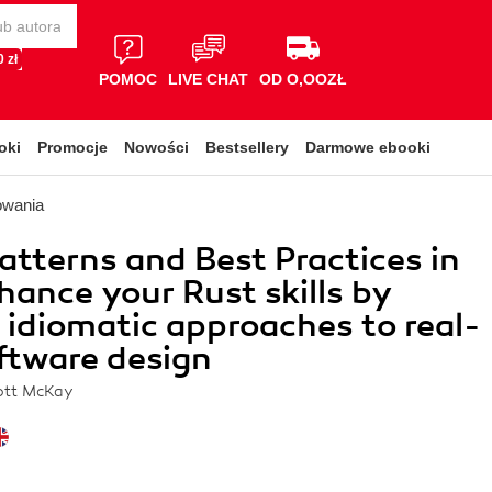
 zł
POMOC
LIVE CHAT
OD O,OOZŁ
oki
Promocje
Nowości
Bestsellery
Darmowe ebooki
owania
atterns and Best Practices in
hance your Rust skills by
 idiomatic approaches to real-
ftware design
cott McKay