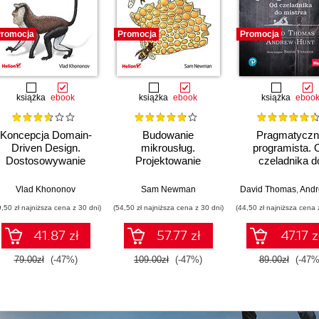
romocja
Promocja
Promocja
książka
ebook
książka
ebook
książka
eboo
Koncepcja Domain-
Budowanie
Pragmatyczn
Driven Design.
mikrousług.
programista. 
Dostosowywanie
Projektowanie
czeladnika d
architektury aplikacji
drobnoziarnistych
mistrza. Wydani
do strategii
systemów. Wydanie
Vlad Khononov
Sam Newman
David Thomas
,
Andrew
biznesowej
II
9,50 zł najniższa cena z 30 dni)
(54,50 zł najniższa cena z 30 dni)
(44,50 zł najniższa cena 
41.87 zł
57.77 zł
47.17 z
79.00zł
(-47%)
109.00zł
(-47%)
89.00zł
(-47%