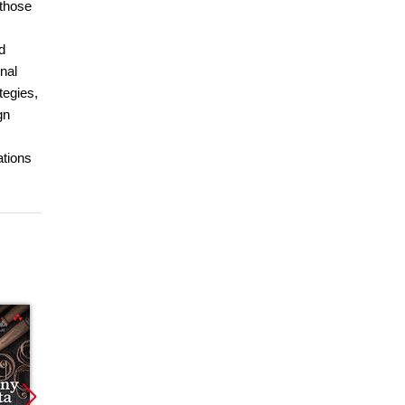
 those
d
onal
tegies,
gn
ations