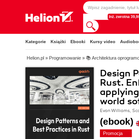
Inż. zwrotna 39,90
Kategorie
Książki
Ebooki
Kursy video
Audiobo
Helion.pl
»
Programowanie
»
📚 Architektura oprogram
Design P
Rust. En
applying
world so
Evan Williams, S
(ebook)
Promocja