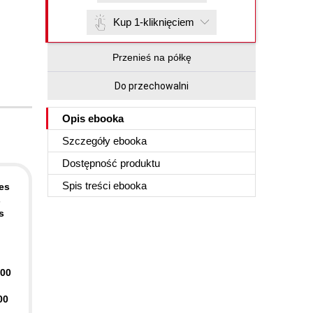
Kup 1-kliknięciem
Przenieś na półkę
Do przechowalni
Opis
ebooka
Szczegóły
ebooka
Dostępność produktu
Spis treści
ebooka
es
s
s
400
00