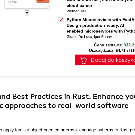
cloud career
Werner Rall
Python Microservices with FastA
Design production-ready, AI-
enabled microservices with Pyth
Giunio De Luca
,
Igor Benav
Cena zestawu:
332.2
Oszczędzasz: 64,71 zł (
Dodaj do koszyk
and Best Practices in Rust. Enhance yo
tic approaches to real-world software
apply familiar object-oriented or cross-language patterns to Rust pro