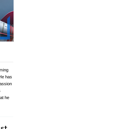
mming
 He has
passion
s
at he
ust