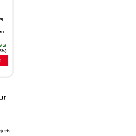
PI.
on
9 zł
16%)
a
ur
jects.