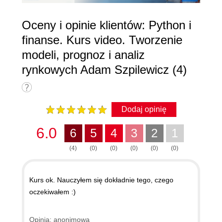
Oceny i opinie klientów: Python i
finanse. Kurs video. Tworzenie
modeli, prognoz i analiz
rynkowych Adam Szpilewicz (4)
Dodaj opinię
6.0
6
5
4
3
2
1
(4)
(0)
(0)
(0)
(0)
(0)
Kurs ok. Nauczyłem się dokładnie tego, czego
oczekiwałem :)
Opinia: anonimowa