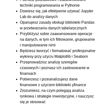
6.2. Formatowanie wykresów
00:13:17
techniki programowania w Pythonie
6.3. Histogram
00:10:58
Dowiesz się, jak efektywnie używać Jupyter
Lab do analizy danych
6.4. Wykres punktowy
00:07:49
Opanujesz zasady obsługi biblioteki Pandas
6.5. Seaborn - wprowadzenie
00:06:35
w przetwarzaniu danych tabelarycznych
6.6. Wykresy kategoryczne
00:14:38
Przybliżysz sobie zaawansowane operacje
6.7. Wykresy jointplots i regresji
00:11:55
na danych, w tym ich filtrowanie, grupowanie
i manipulowanie nimi
6.8. Wykresy - heatmaps
00:09:16
Będziesz tworzyć i formatować profesjonalne
7. Szeregi czasowe
00:46:58
wykresy przy użyciu Matplotlib i Seaborn
Przeprowadzisz analizę szeregów
7.1. Konwersja i funkcja
00:10:51
czasowych i poznasz ich zastosowanie w
pd.to_datetime
finansach
7.2. Wizualizacja i metoda loc()
00:08:18
Pobierzesz i przeanalizujesz dane
finansowe z użyciem biblioteki yfinance
7.3. Funkcja date_range
00:10:20
Zrozumiesz, na czym polegają analiza
7.4. Tworzenie indeksów
00:11:16
rynkowa i strategie inwestycyjne, i nauczysz
7.5. Datetimeindex i
00:06:13
się je stosować