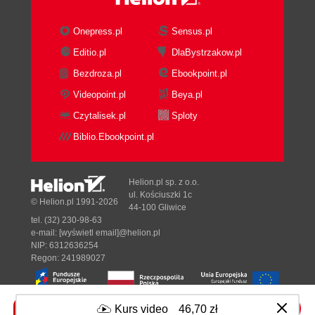
Onepress.pl
Sensus.pl
Editio.pl
DlaBystrzakow.pl
Bezdroza.pl
Ebookpoint.pl
Videopoint.pl
Beya.pl
Czytalisek.pl
Sploty
Biblio.Ebookpoint.pl
Helion.pl sp. z o.o.
ul. Kościuszki 1c
© Helion.pl 1991-2026
44-100 Gliwice
tel. (32) 230-98-63
e-mail:
[wyświetl email]@helion.pl
NIP: 6312636254
Regon: 241989027
Kurs video
46,70 zł
Designed with ♥ by
Tonik.pl