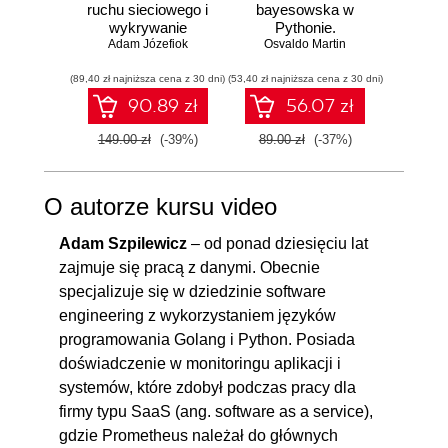
11.2. Biblioteka cufflinks -
OGLĄDAJ »
ruchu sieciowego i
bayesowska w
Władza
wykrywanie
Pythonie.
O w
praktyka
00:11:50
Adam Józefiok
włamań
Osvaldo Martin
Praktyczny
biznes
Anup
przewodnik po
n
12. Zakończenie
00:01:09
(89,40 zł najniższa cena z 30 dni)
(53,40 zł najniższa cena z 30 dni)
modelowaniu
(35,94 zł naj
probabilistycznym.
90.89 zł
56.07 zł
12.1. Zakończenie
00:01:09
Wydanie III
149.00 zł
(-39%)
89.00 zł
(-37%)
59.90
O autorze kursu video
Adam Szpilewicz
– od ponad dziesięciu lat
zajmuje się pracą z danymi. Obecnie
specjalizuje się w dziedzinie software
engineering z wykorzystaniem języków
programowania Golang i Python. Posiada
doświadczenie w monitoringu aplikacji i
systemów, które zdobył podczas pracy dla
firmy typu SaaS (ang. software as a service),
gdzie Prometheus należał do głównych