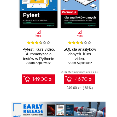
Promocja
kurs
kurs
Pytest. Kurs video.
SQL dla analityków
Graf
Automatyzacja
danych. Kurs
testów w Pythonie
video.
Moni
Adam Szpilewicz
Kompleksowe
Adam Szpilewicz
Adam 
a
przygotowanie do
wiz
(186,75 zł najniższa cena z 30
pracy
danyc
dni)
rzec
149.00 zł
46.70 zł
1
249.00 zł
(-81%)