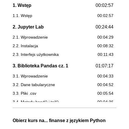
1. Wstęp
00:02:57
1.1. Wstęp
00:02:57
2. Jupyter Lab
00:24:44
2.1. Wprowadzenie
00:04:29
2.2. Instalacja
00:08:32
2.3. Interfejs użytkownika
00:11:43
3. Biblioteka Pandas cz. 1
01:07:17
3.1. Wprowadzenie
00:04:33
3.2. Dane tabularyczne
00:04:52
3.3. Pliki .csv
00:05:54
3.4. Metody head() i tail()
00:04:36
3.5. Metody info() i describe()
00:06:50
3.6. Atrybuty i metody
00:11:22
Obierz kurs na... finanse z językiem Python
3.7. Wybieranie kolumn
00:08:50