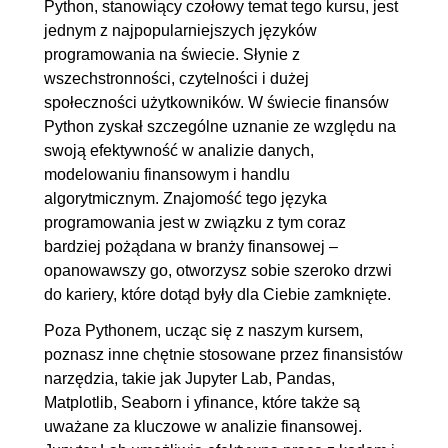
Python, stanowiący czołowy temat tego kursu, jest
3.8. Iloc() - zakres danych
00:08:27
jednym z najpopularniejszych języków
programowania na świecie. Słynie z
3.9. Iloc() - wiersze i kolumny
00:05:02
wszechstronności, czytelności i dużej
3.10. Loc()
00:06:51
społeczności użytkowników. W świecie finansów
4. Biblioteka Pandas cz. 2
00:47:57
Python zyskał szczególne uznanie ze względu na
swoją efektywność w analizie danych,
4.1. Pandas series i metody w
00:08:43
modelowaniu finansowym i handlu
nich dostępne
algorytmicznym. Znajomość tego języka
4.2. Copy i copy.deepcopy
00:08:08
programowania jest w związku z tym coraz
bardziej pożądana w branży finansowej –
4.3. Sort_values() i sort_index()
00:05:12
opanowawszy go, otworzysz sobie szeroko drzwi
4.4. Index
00:07:57
do kariery, które dotąd były dla Ciebie zamknięte.
4.5. Filtrowanie
00:08:51
Poza Pythonem, ucząc się z naszym kursem,
4.6. Filtrowanie OR i AND
00:04:53
poznasz inne chętnie stosowane przez finansistów
4.7. Filtrowanie ISIN i
00:04:13
narzędzia, takie jak Jupyter Lab, Pandas,
BETWEEN
Matplotlib, Seaborn i yfinance, które także są
uważane za kluczowe w analizie finansowej.
5. Biblioteka Pandas cz. 3
01:07:38