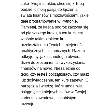
9.4. Analiza trójkąta zwrotów
OGLĄDAJ »
Jako Twój instruktor, chcę się z Tobą
cz. 1
00:11:51
podzielić moją pasją do łączenia
świata finansów z możliwościami, jakie
9.5. Analiza trójkąta zwrotów
00:04:26
daje programowanie w Pythonie.
cz. 2
Pamiętaj, że każda podróż zaczyna się
9.6. Analiza trójkąta zwrotów
00:03:50
od pierwszego kroku, a ten kurs jest
cz. 3
właśnie takim krokiem ku
przekształceniu Twoich umiejętności
9.7. Średnie ważone
00:11:26
analitycznych i technicznych. Razem
wykładniczo i korelacje
odkryjemy, jak technologia otwiera
kroczące
drzwi do zrozumienia i wykorzystania
finansów na nowo. Niezależnie od
10. Portfele inwestycyjne
01:13:09
tego, czy jesteś początkujący, czy masz
10.1. Wskaźnik Sharpe'a i
00:07:52
już doświadczenie, ten kurs zapewni Ci
dywersyfikacja ryzyka - teoria
narzędzia i wiedzę, które umożliwią
osiągnięcie kolejnych celów w Twojej
10.2. Wskaźnik Sharpe'a i
00:18:50
karierze zawodowej i osobistym
dywersyfikacja ryzyka -
rozwoju.
praktyka