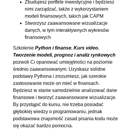
Periodindex
Zbudujesz portfele inwestycyjne i będziesz
nimi zarządzać, także z wykorzystaniem
8. Praca z danymi finansowymi
00:47:53
modeli finansowych, takich jak CAPM
8.1. Biblioteka yfinance
00:08:48
Stworzysz zaawansowane wizualizacje
danych, w tym interaktywnych wykresów
8.2. Normalizacja danych i
00:09:11
finansowych
metoda shift
Szkolenie
Python i finanse. Kurs video.
8.3. Diff() i pct_change()
00:05:41
Tworzenie modeli, prognoz i analiz rynkowych
8.4. Ryzyko i stopa zwrotu
00:11:46
pozwoli Ci opanować umiejętności na poziomie
8.5. Dywersyfikacja portfela
00:06:09
średnio zaawansowanym. Uzyskasz solidne
8.6. Pliki excelowe
00:06:18
podstawy Pythona i zrozumiesz, jak szerokie
zastosowanie może on mieć w finansach.
9. Strategie inwestycyjne
01:02:57
Będziesz w stanie samodzielnie analizować dane
finansowe i tworzyć zaawansowane wizualizacje.
9.1. Momentum trading
00:09:50
By przystąpić do kursu, nie trzeba posiadać
9.2. Horyzont inwestycji a stopa
00:15:12
głębokiej wiedzy o programowaniu, jednak
zwrotu
podstawowa znajomość zasad pisania kodu może
9.3. Średnie stopy zwrotu
00:06:22
się okazać bardzo pomocna.