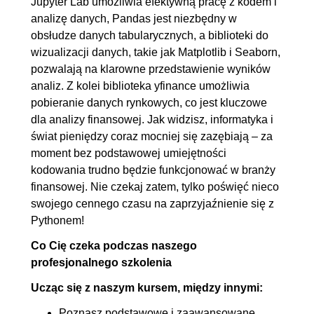
Jupyter Lab umożliwia efektywną pracę z kodem i
analizę danych, Pandas jest niezbędny w
5.1. Usuwanie kolumn
00:09:53
obsłudze danych tabularycznych, a biblioteki do
5.2. Usuwanie wierszy
00:05:20
wizualizacji danych, takie jak Matplotlib i Seaborn,
5.3. Operacje SUM, ADD, MUL
00:09:12
pozwalają na klarowne przedstawienie wyników
5.4. Groupby() - teoria
00:03:32
analiz. Z kolei biblioteka yfinance umożliwia
pobieranie danych rynkowych, co jest kluczowe
5.5. Groupby() - object
00:07:00
dla analizy finansowej. Jak widzisz, informatyka i
5.6. Groupby() - wiele kluczy
00:03:57
świat pieniędzy coraz mocniej się zazębiają – za
grupowania
moment bez podstawowej umiejętności
5.7. Groupby() - split-apply-
00:09:55
kodowania trudno będzie funkcjonować w branży
finansowej. Nie czekaj zatem, tylko poświęć nieco
combine
swojego cennego czasu na zaprzyjaźnienie się z
5.8. Groupby() - multiIndex
00:08:05
Pythonem!
5.9. Groupby() - stack i unstack
00:10:44
Co Cię czeka podczas naszego
6. Wizualizacja danych: matplotlib i
01:23:11
profesjonalnego szkolenia
seaborn
Ucząc się z naszym kursem, między innymi:
6.1. Wprowadzenie
00:08:43
Poznasz podstawowe i zaawansowane