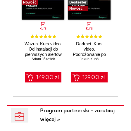
Nowość
Bestseller
Bestselle
Nowość
Nowość
kurs
kurs
Wazuh. Kurs video.
Darknet. Kurs
Metas
Od instalacji do
video.
vid
pierwszych alertów
Podróżowanie po
pene
Adam Józefiok
ciemnej stronie
Jakub Kubś
Ad
ł
sieci
zabe
149.00 zł
129.00 zł
1
Program partnerski - zarabiaj
więcej »