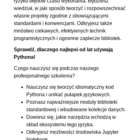
ryzyko błędów czasu wykonania. Będziesz
wiedział, w jaki sposób tworzyć i rozpowszechniać
pierwszoklasowy
własne projekty zgodnie z obowiązującymi
5.3. Funkcja jako obiekt
00:02:27
standardami i konwencjami. Odkryjesz także
5.4. Funkcje wyższego rzędu
00:05:39
mnóstwo ciekawych, efektywnych technik
5.5. Zagnieżdżanie funkcji
00:03:59
programistycznych i ogromne zaplecze bibliotek.
5.6. Zasięg leksykalny
00:04:33
Sprawdź, dlaczego najlepsi od lat używają
5.7. Parametry funkcji
00:03:01
Pythona!
5.8. Domknięcie
00:03:46
Czego nauczysz się podczas naszego
5.9. Funkcje cząstkowe
00:05:39
profesjonalnego szkolenia?
6. Programowanie obiektowe
01:13:43
Nauczysz się tworzyć idiomatyczny kod
Pythona i unikać pułapek językowych.
6.1. Obiekty
00:04:11
Poznasz najważniejsze moduły biblioteki
6.2. Zmienne
00:05:05
standardowej i wbudowane kolekcje danych.
6.3. Typy
00:06:21
Dowiesz się, jakie narzędzia wchodzą w
skład ekosystemu tego języka.
6.4. Klasy
00:05:24
Odkryjesz możliwości środowiska Jupyter
6.5. Atrybuty
00:07:28
Notebook.