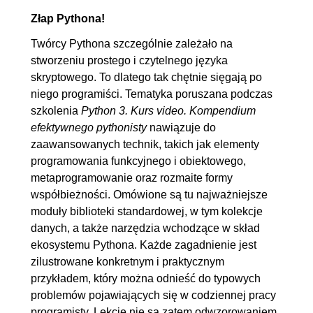
8.10. Przetwarzanie
00:05:44
Złap Pythona!
asynchroniczne (cz. 2.)
Twórcy Pythona szczególnie zależało na
stworzeniu prostego i czytelnego języka
9. Projekt w Pythonie
00:32:40
skryptowego. To dlatego tak chętnie sięgają po
9.1. Struktura katalogów
00:07:10
niego programiści. Tematyka poruszana podczas
9.2. Dokumentacja (cz. 1.)
00:04:06
szkolenia
Python 3. Kurs video. Kompendium
efektywnego pythonisty
nawiązuje do
9.3. Dokumentacja (cz. 2.)
00:04:49
zaawansowanych technik, takich jak elementy
9.4. Kontrola jakości
00:08:02
programowania funkcyjnego i obiektowego,
9.5. Rozpowszechnianie
00:08:33
metaprogramowanie oraz rozmaite formy
współbieżności. Omówione są tu najważniejsze
10. Zakończenie
00:02:09
moduły biblioteki standardowej, w tym kolekcje
10.1. Dalsza nauka
00:02:09
danych, a także narzędzia wchodzące w skład
ekosystemu Pythona. Każde zagadnienie jest
zilustrowane konkretnym i praktycznym
przykładem, który można odnieść do typowych
problemów pojawiających się w codziennej pracy
programisty. Lekcje nie są zatem odwzorowaniem