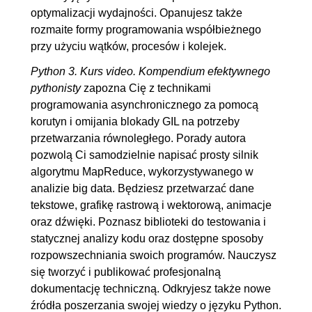
7.6. Deskryptory (cz. 2.)
00:09:20
optymalizacji wydajności. Opanujesz także
7.7. Metaklasy
00:08:31
rozmaite formy programowania współbieżnego
7.8. Dataclass
00:07:57
przy użyciu wątków, procesów i kolejek.
8. Programowanie współbieżne
01:19:31
Python 3. Kurs video. Kompendium efektywnego
pythonisty
zapozna Cię z technikami
8.1. Modele przetwarzania
00:10:20
programowania asynchronicznego za pomocą
8.2. Koordynacja wątków
00:08:46
korutyn i omijania blokady GIL na potrzeby
8.3. Synchronizacja dostępu
00:07:52
przetwarzania równoległego. Porady autora
pozwolą Ci samodzielnie napisać prosty silnik
8.4. Problem producenta i
00:06:55
algorytmu MapReduce, wykorzystywanego w
konsumenta
analizie big data. Będziesz przetwarzać dane
8.5. Kolejka
00:05:35
tekstowe, grafikę rastrową i wektorową, animacje
8.6. Procesy
00:10:05
oraz dźwięki. Poznasz biblioteki do testowania i
statycznej analizy kodu oraz dostępne sposoby
8.7. Pule wątków
00:05:12
rozpowszechniania swoich programów. Nauczysz
8.8. Zwalnianie blokady GIL
00:09:56
się tworzyć i publikować profesjonalną
8.9. Przetwarzanie
OGLĄDAJ »
dokumentację techniczną. Odkryjesz także nowe
asynchroniczne (cz. 1.)
00:09:06
źródła poszerzania swojej wiedzy o języku Python.