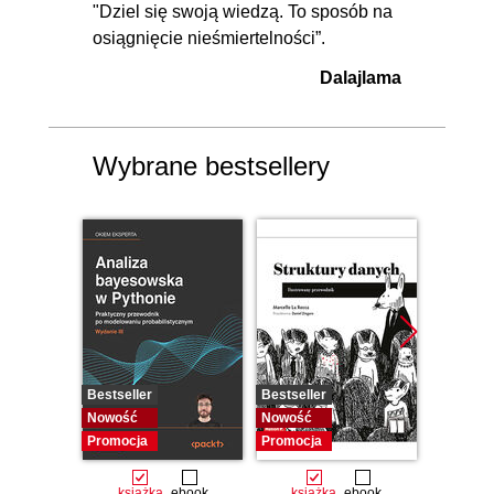
"Dziel się swoją wiedzą. To sposób na
osiągnięcie nieśmiertelności”.
Dalajlama
Wybrane bestsellery
Bestseller
Bestseller
Bestselle
Nowość
Nowość
Promocj
Promocja
Promocja
książka
ebook
książka
ebook
ksią