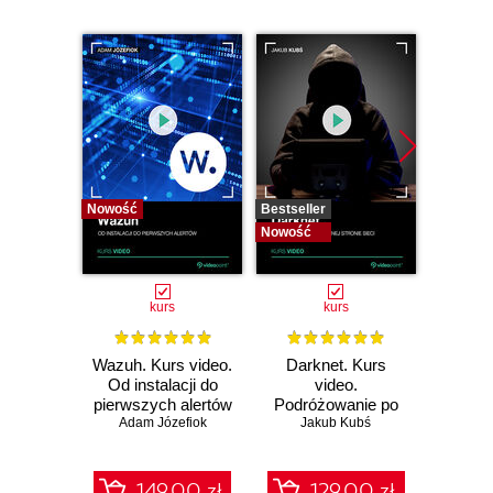
Nowość
Bestseller
Bestselle
Nowość
Nowość
kurs
kurs
Wazuh. Kurs video.
Darknet. Kurs
Metas
Od instalacji do
video.
vid
pierwszych alertów
Podróżowanie po
pene
Adam Józefiok
ciemnej stronie
Jakub Kubś
Ad
ł
sieci
zabe
149.00 zł
129.00 zł
1