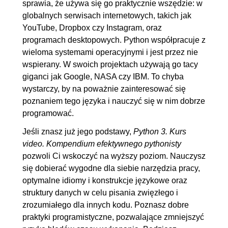
sprawia, że używa się go praktycznie wszędzie: w
3.5. OrderedDict
00:03:52
globalnych serwisach internetowych, takich jak
YouTube, Dropbox czy Instagram, oraz
3.6. Deque
00:03:28
programach desktopowych. Python współpracuje z
3.7. Heapq
00:02:37
wieloma systemami operacyjnymi i jest przez nie
3.8. Namedtuple
00:05:46
wspierany. W swoich projektach używają go tacy
3.9. Enum
00:01:32
giganci jak Google, NASA czy IBM. To chyba
wystarczy, by na poważnie zainteresować się
4. Iteracja
00:34:10
poznaniem tego języka i nauczyć się w nim dobrze
4.1. Protokół iteratora
00:05:26
programować.
4.2. Generatory (cz. 1.)
00:05:58
Jeśli znasz już jego podstawy,
Python 3. Kurs
4.3. Generatory (cz. 2.)
00:04:38
video. Kompendium efektywnego pythonisty
pozwoli Ci wskoczyć na wyższy poziom. Nauczysz
4.4. Itertools
00:08:59
się dobierać wygodne dla siebie narzędzia pracy,
4.5. Sortowanie
00:09:09
optymalne idiomy i konstrukcje językowe oraz
struktury danych w celu pisania zwięzłego i
5. Programowanie funkcyjne
00:39:14
zrozumiałego dla innych kodu. Poznasz dobre
5.1. Współczesne znaczenie
00:06:24
praktyki programistyczne, pozwalające zmniejszyć
5.2. Funkcja jako typ
00:03:46