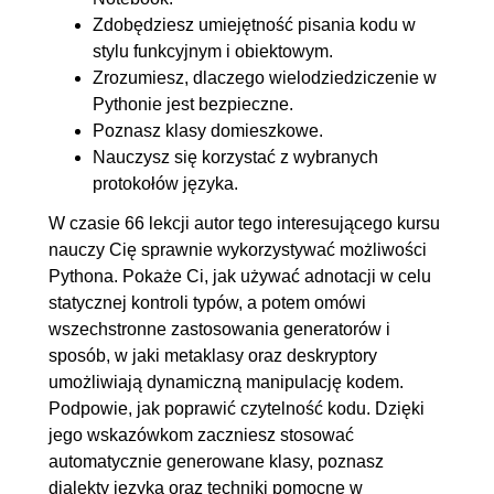
6.6. Hermetyzacja
00:03:58
Zdobędziesz umiejętność pisania kodu w
6.7. Przeciążanie nazw
00:04:54
stylu funkcyjnym i obiektowym.
Zrozumiesz, dlaczego wielodziedziczenie w
6.8. Przeciążanie operatorów
00:05:25
Pythonie jest bezpieczne.
6.9. Metody
00:06:28
Poznasz klasy domieszkowe.
6.10. Właściwości obiektu
00:04:36
Nauczysz się korzystać z wybranych
6.11. Wielodziedziczenie
00:06:33
protokołów języka.
6.12. Domieszki
00:07:45
W czasie 66 lekcji autor tego interesującego kursu
6.13. Kontrakt hash/eq
00:05:35
nauczy Cię sprawnie wykorzystywać możliwości
Pythona. Pokaże Ci, jak używać adnotacji w celu
7. Metaprogramowanie
01:00:46
statycznej kontroli typów, a potem omówi
wszechstronne zastosowania generatorów i
7.1. Dekoratory (cz. 1.)
00:05:31
sposób, w jaki metaklasy oraz deskryptory
7.2. Dekoratory (cz. 2.)
00:07:14
umożliwiają dynamiczną manipulację kodem.
7.3. Menedżer kontekstu
00:07:49
Podpowie, jak poprawić czytelność kodu. Dzięki
7.4. Adnotacje
00:07:24
jego wskazówkom zaczniesz stosować
automatycznie generowane klasy, poznasz
7.5. Deskryptory (cz. 1.)
00:07:00
dialekty języka oraz techniki pomocne w