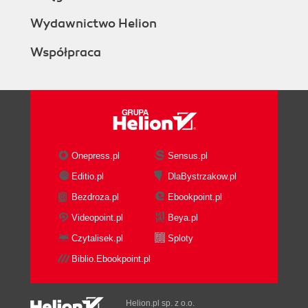
Wydawnictwo Helion
Współpraca
Onepress.pl
Sensus.pl
Editio.pl
DlaBystrzakow.pl
Bezdroza.pl
Ebookpoint.pl
Videopoint.pl
Beya.pl
Czytalisek.pl
Sploty
Biblio.Ebookpoint.pl
Helion.pl sp. z o.o.