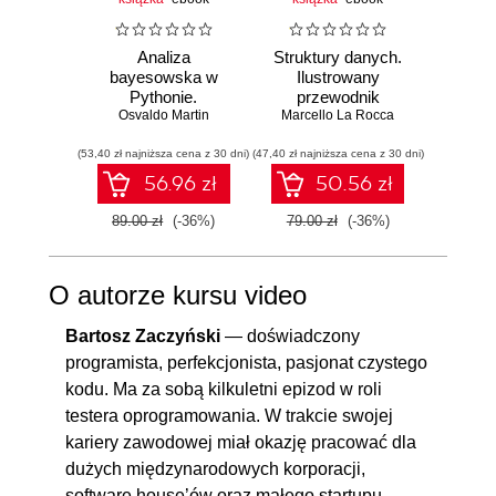
Analiza
Struktury danych.
Pytho
bayesowska w
Ilustrowany
mas
Pythonie.
przewodnik
prz
Osvaldo Martin
Praktyczny
Marcello La Rocca
Najlep
Yuxi 
przewodnik po
w 
(53,40 zł najniższa cena z 30 dni)
modelowaniu
(47,40 zł najniższa cena z 30 dni)
(77,40 zł naj
zasto
probabilistycznym.
Wyd
56.96 zł
50.56 zł
Wydanie III
89.00 zł
(-36%)
79.00 zł
(-36%)
129.0
O autorze kursu video
Bartosz Zaczyński
— doświadczony
programista, perfekcjonista, pasjonat czystego
kodu. Ma za sobą kilkuletni epizod w roli
testera oprogramowania. W trakcie swojej
kariery zawodowej miał okazję pracować dla
dużych międzynarodowych korporacji,
software house’ów oraz małego startupu.