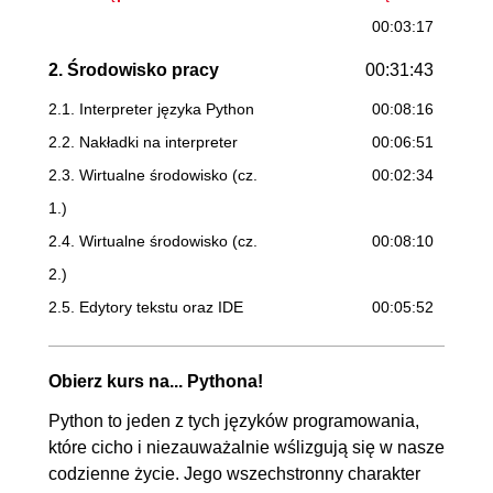
00:03:17
2. Środowisko pracy
00:31:43
2.1. Interpreter języka Python
00:08:16
2.2. Nakładki na interpreter
00:06:51
2.3. Wirtualne środowisko (cz.
00:02:34
1.)
2.4. Wirtualne środowisko (cz.
00:08:10
2.)
2.5. Edytory tekstu oraz IDE
00:05:52
3. Kontenery danych
00:34:27
Obierz kurs na... Pythona!
3.1. Array
00:06:26
Python to jeden z tych języków programowania,
3.2. ChainMap
00:03:56
które cicho i niezauważalnie wślizgują się w nasze
3.3. Counter
00:03:32
codzienne życie. Jego wszechstronny charakter
3.4. Defaultdict
00:03:18