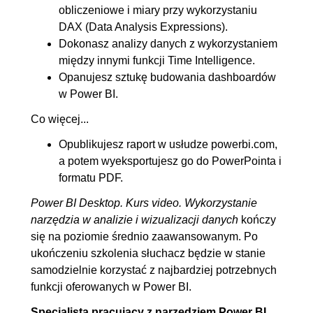
7.3. Kolumny obliczeniowe -
00:07:11
obliczeniowe i miary przy wykorzystaniu
DAX (Data Analysis Expressions).
Funkcje logiczne w DAX
Dokonasz analizy danych z wykorzystaniem
7.4. Kolumny obliczeniowe -
00:06:08
między innymi funkcji Time Intelligence.
Operatory || i && w DAX
Opanujesz sztukę budowania dashboardów
7.5. Kolumny obliczeniowe -
00:06:35
w Power BI.
Funkcje FIND(),MID()
Co więcej...
7.6. Kolumny obliczeniowe -
00:05:34
Opublikujesz raport w usłudze powerbi.com,
Funkcje dat w DAX
a potem wyeksportujesz go do PowerPointa i
7.7. Kolumny obliczeniowe -
00:06:35
formatu PDF.
Funkcja SWITCH()
Power BI Desktop. Kurs video. Wykorzystanie
narzędzia w analizie i wizualizacji danych
kończy
8. Relacje
00:38:45
się na poziomie średnio zaawansowanym. Po
8.1. Rodzaje tabel - Lookup
00:10:33
ukończeniu szkolenia słuchacz będzie w stanie
tables
samodzielnie korzystać z najbardziej potrzebnych
funkcji oferowanych w Power BI.
8.2. Rodzaje tabel - Data tables
00:07:44
8.3. Rodzaje połączeń między
00:20:28
Specjalista pracujący z narzędziem Power BI...