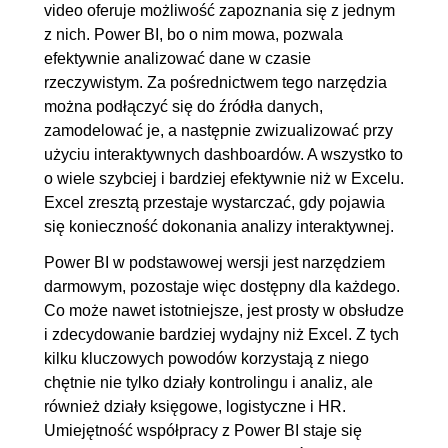
3.1. Unpivot część 1.
00:08:57
video oferuje możliwość zapoznania się z jednym
z nich. Power BI, bo o nim mowa, pozwala
3.2. Unpivot część 2.
00:01:34
efektywnie analizować dane w czasie
3.3. Podział tekstu na wiersze
00:06:47
rzeczywistym. Za pośrednictwem tego narzędzia
3.4. Kolumna przestawna
00:04:57
można podłączyć się do źródła danych,
3.5. Grupowanie danych
00:05:14
zamodelować je, a następnie zwizualizować przy
użyciu interaktywnych dashboardów. A wszystko to
4. Pobieranie danych - tabele,
00:55:14
o wiele szybciej i bardziej efektywnie niż w Excelu.
katalogi
Excel zresztą przestaje wystarczać, gdy pojawia
się konieczność dokonania analizy interaktywnej.
4.1. Pobieranie danych z
OGLĄDAJ »
kilku tabel
00:09:27
Power BI w podstawowej wersji jest narzędziem
darmowym, pozostaje więc dostępny dla każdego.
4.2. Pobieranie danych z
00:11:35
Co może nawet istotniejsze, jest prosty w obsłudze
katalogu część 1.
i zdecydowanie bardziej wydajny niż Excel. Z tych
4.3. Pobieranie danych z
00:20:33
kilku kluczowych powodów korzystają z niego
katalogu część 2.
chętnie nie tylko działy kontrolingu i analiz, ale
również działy księgowe, logistyczne i HR.
4.4. Pobieranie danych z
00:13:39
Umiejętność współpracy z Power BI staje się
katalogu część 3.