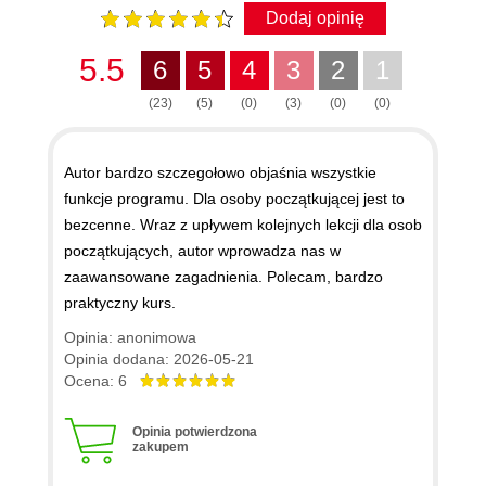
Dodaj opinię
5.5
6
5
4
3
2
1
(23)
(5)
(0)
(3)
(0)
(0)
Autor bardzo szczegołowo objaśnia wszystkie
funkcje programu. Dla osoby początkującej jest to
bezcenne. Wraz z upływem kolejnych lekcji dla osob
początkujących, autor wprowadza nas w
zaawansowane zagadnienia. Polecam, bardzo
praktyczny kurs.
Opinia: anonimowa
Opinia dodana: 2026-05-21
Ocena: 6
Opinia potwierdzona
zakupem