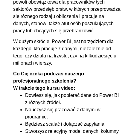
powoli obowiązkowa dla pracowników tych
sektorów przedsiębiorstw, w których przeprowadza
5. Scalanie i dołączanie zapytań
00:23:45
się różnego rodzaju obliczenia i pracuje na
5.1. Scalanie zapytań
00:08:02
danych, stanowi także atut osób poszukujących
5.2. Rodzaje sprzężeń
00:07:23
pracy lub chcących się przebranżowić.
5.3. Dołączanie zapytań
00:08:20
W dużym skrócie: Power BI jest narzędziem dla
każdego, kto pracuje z danymi, niezależnie od
6. Power Query - podsumowanie
00:10:42
tego, czy działa na trzystu, czy na kilkudziesięciu
6.1. Podsumowanie edytora
00:10:42
milionach wierszy.
zapytań
Co Cię czeka podczas naszego
profesjonalnego szkolenia?
7. Podstawy DAX - kolumny
00:43:33
W trakcie tego kursu video:
obliczeniowe
Dowiesz się, jak pobierać dane do Power BI
7.1. Załadowanie danych do
00:02:56
z różnych źródeł.
Nauczysz się pracować z danymi w
modelu
programie.
7.2. Kolumny obliczeniowe -
00:08:34
Będziesz scalać i dołączać zapytania.
Funkcja FORMAT()
Stworzysz relacyjny model danych, kolumny