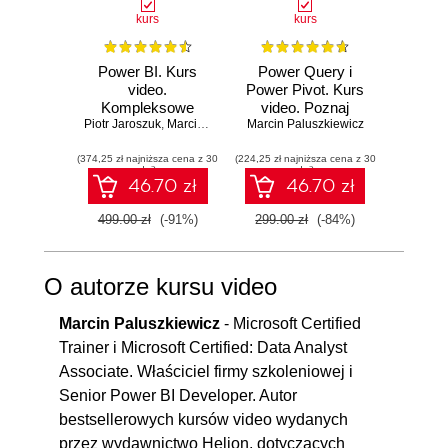
9.14. Miary - Funkcje
00:07:06
kurs
kurs
ksią
AVERAGEX() i MAXX()
Power BI. Kurs
Power Query i
Wiresh
10. Wizualizacje
01:11:50
video.
Power Pivot. Kurs
ruchu 
Kompleksowe
video. Poznaj
wyk
10.1. Hierarchie
00:07:48
Piotr Jaroszuk
przygotowanie do
,
Marcin Paluszkiewicz
narzędzia Excel BI
Marcin Paluszkiewicz
Adam
w
pracy Power BI
10.2. Formatowanie stron
00:03:25
(374,25 zł najniższa cena z 30
developera
(224,25 zł najniższa cena z 30
(89,40 zł naj
dni)
dni)
raportu
46.70 zł
46.70 zł
10.3. Karta, karta z wieloma
00:13:53
499.00 zł
(-91%)
299.00 zł
(-84%)
149.0
wierszami i fragmentatory
10.4. Interakcje pomiędzy
00:13:16
O autorze kursu video
wizualizacjami
Marcin Paluszkiewicz
- Microsoft Certified
10.5. Mapa
00:04:18
Trainer i Microsoft Certified: Data Analyst
10.6. Kartogram
00:02:27
Associate. Właściciel firmy szkoleniowej i
10.7. ArcGIS for Power BI
00:05:15
Senior Power BI Developer. Autor
bestsellerowych kursów video wydanych
10.8. Mapa drzewa
00:03:35
przez wydawnictwo Helion, dotyczących