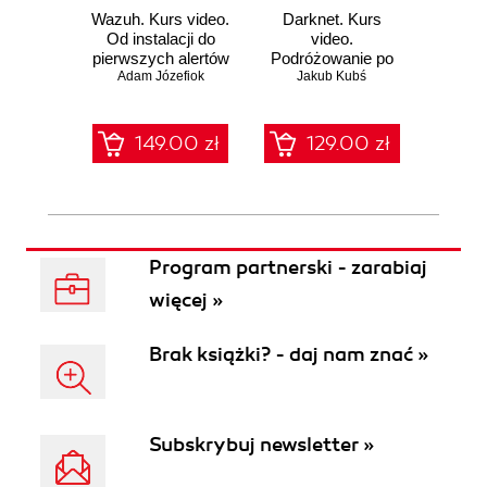
Wazuh. Kurs video.
Darknet. Kurs
Metas
Od instalacji do
video.
vid
pierwszych alertów
Podróżowanie po
pene
Adam Józefiok
ciemnej stronie
Jakub Kubś
Ad
ł
sieci
zabe
149.00 zł
129.00 zł
1
Program partnerski - zarabiaj
więcej »
Brak książki? - daj nam znać »
Subskrybuj newsletter »