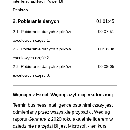
interfejsu aplikacji Power BI
Desktop
2. Pobieranie danych
01:01:45
2.1. Pobieranie danych z plików
00:07:51
excelowych część 1.
2.2. Pobieranie danych z plików
00:18:08
excelowych część 2.
2.3. Pobieranie danych z plików
00:09:05
excelowych część 3.
2.4. Pobieranie danych z plików
00:20:38
tekstowych
Więcej niż Excel. Więcej, szybciej, skuteczniej
2.5. Pobieranie danych z sieci
00:06:03
Termin business intelligence ostatnimi czasy jest
Web
odmieniany przez wszystkie przypadki. Według
raportu
Gartnera
z 2020 roku aktualnie liderem w
3. Przekształcenia
00:27:29
dziedzinie narzędzi BI jest Microsoft - ten kurs