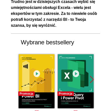
Trudno jest w dzisiejszych czasach wybić się
9.7. Miary - Funkcja ALL()
00:07:39
umiejętnościami obsługi Excela - wielu jest
część 1.
ekspertów w tym zakresie. Za to niewiele osób
9.8. Miary - Funkcja
00:03:50
potrafi korzystać z narzędzi BI - to Twoja
szansa, by się wyróżnić.
CALCULATE i ALL() część 2.
9.9. Tabela kalendarzowa i
00:19:57
funkcja DATEADD()
Wybrane bestsellery
9.10. Funkcje Time Intelligence
00:22:37
i formatowanie warunkowe
część 1.
9.11. Funkcje Time Intelligence
00:09:12
część 2.
9.12. Miary - Funkcja SUMX()
00:09:51
część 1.
Promocja
Promocja
Bestselle
Nowość
9.13. Miary - Funkcja SUMX()
00:02:39
Promocj
część 2.