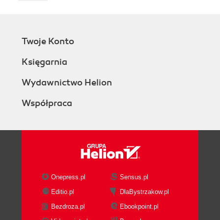
Twoje Konto
Księgarnia
Wydawnictwo Helion
Współpraca
Onepress.pl
Sensus.pl
Editio.pl
DlaBystrzakow.pl
Bezdroza.pl
Ebookpoint.pl