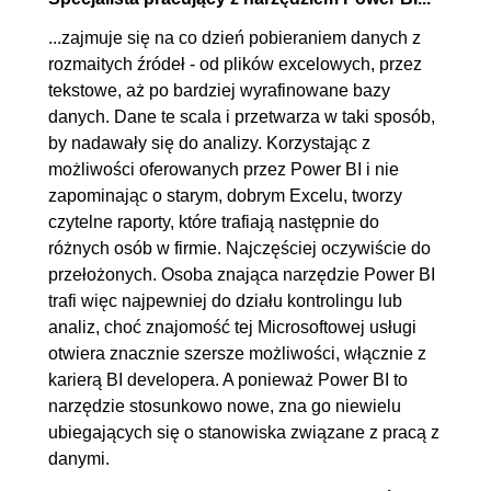
tabelami
...zajmuje się na co dzień pobieraniem danych z
rozmaitych źródeł - od plików excelowych, przez
9. Miary
02:28:17
tekstowe, aż po bardziej wyrafinowane bazy
9.1. Przygotowanie modelu
00:15:26
danych. Dane te scala i przetwarza w taki sposób,
by nadawały się do analizy. Korzystając z
danych do pracy - relacje
możliwości oferowanych przez Power BI i nie
aktywne i nieaktywne
zapominając o starym, dobrym Excelu, tworzy
9.2. Kierunki filtrowania
00:11:50
czytelne raporty, które trafiają następnie do
9.3. Miary - Funkcje
00:07:34
różnych osób w firmie. Najczęściej oczywiście do
przełożonych. Osoba znająca narzędzie Power BI
SUM(),AVERAGE()
trafi więc najpewniej do działu kontrolingu lub
9.4. Miary - Funkcje
00:10:40
analiz, choć znajomość tej Microsoftowej usługi
MIN(),MAX(),COUNTROWS(),DISTINCTCOUNT()
otwiera znacznie szersze możliwości, włącznie z
9.5. Miary - Funkcja
00:07:31
karierą BI developera. A ponieważ Power BI to
narzędzie stosunkowo nowe, zna go niewielu
RELATED()
ubiegających się o stanowiska związane z pracą z
9.6. Miary - Funkcja
OGLĄDAJ »
danymi.
CALCULATE()
00:12:25