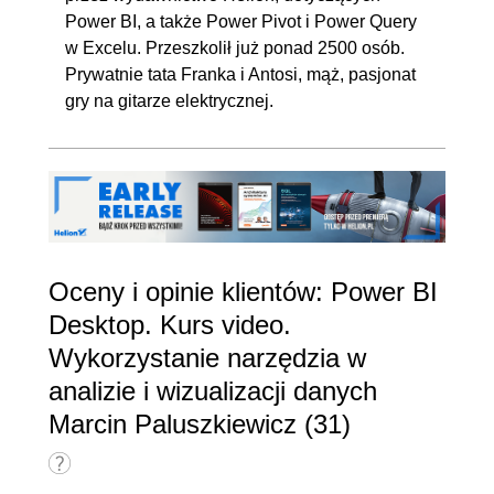
10.9. Wykres wstążkowy i lejek
00:06:02
Power BI, a także Power Pivot i Power Query
10.10. Wykres punktowy
00:04:42
w Excelu. Przeszkolił już ponad 2500 osób.
10.11. Filtry na stronie
00:03:52
Prywatnie tata Franka i Antosi, mąż, pasjonat
gry na gitarze elektrycznej.
10.12. Filtry na wizualizacji
00:03:17
11. Publikowanie raportu i
00:19:14
podsumowanie
11.1. Publikowanie raportu,
00:17:29
tworzenie kokpitu
nawigacyjnego, eksport do
Oceny i opinie klientów: Power BI
PDF oraz PowerPoint'a
Desktop. Kurs video.
11.2. Podsumowanie kursu
00:01:45
Wykorzystanie narzędzia w
analizie i wizualizacji danych
Marcin Paluszkiewicz (31)