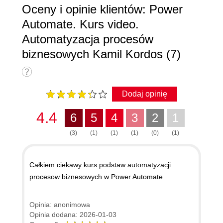
Oceny i opinie klientów: Power
Automate. Kurs video.
Automatyzacja procesów
biznesowych Kamil Kordos (7)
Dodaj opinię
4.4
6
5
4
3
2
1
(3)
(1)
(1)
(1)
(0)
(1)
Całkiem ciekawy kurs podstaw automatyzacji
procesow biznesowych w Power Automate
Opinia: anonimowa
Opinia dodana: 2026-01-03