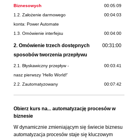
Biznesowych
00:05:09
1.2. Założenie darmowego
00:04:03
konta: Power Automate
1.3. Omówienie interfejsu
00:04:00
2. Omówienie trzech dostępnych
00:31:00
sposobów tworzenia przepływu
2.1. Błyskawiczny przepływ -
00:03:41
nasz pierwszy 'Hello World!'
2.2. Zautomatyzowany
00:07:42
przepływ - informator o nowej
wiadomości e-mail
Obierz kurs na... automatyzację procesów w
2.3. Zaplanowany przepływ -
00:19:37
biznesie
przykład z temperaturą
W dynamicznie zmieniającym się świecie biznesu
3. Projekt: Rejestracja na warsztaty
00:18:27
automatyzacja procesów staje się kluczowym