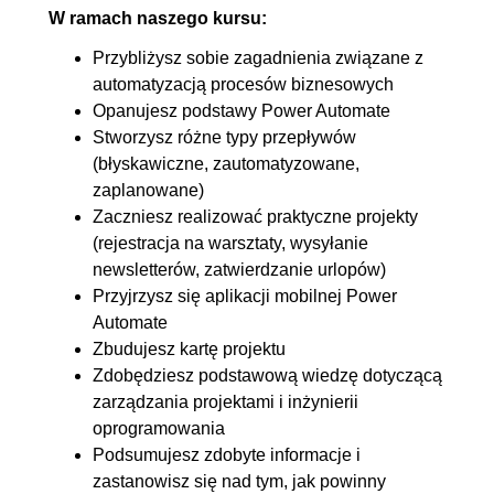
W ramach naszego kursu:
7.2. Tworzenie karty projektu
00:29:37
Przybliżysz sobie zagadnienia związane z
na przykładzie automatyzacji z
automatyzacją procesów biznesowych
3 rozdziału
Opanujesz podstawy Power Automate
8. Zakończenie
00:04:59
Stworzysz różne typy przepływów
(błyskawiczne, zautomatyzowane,
8.1. Podsumowanie nabytych
00:04:59
zaplanowane)
umiejętności i dalsze
Zaczniesz realizować praktyczne projekty
perspektywy rozwoju
(rejestracja na warsztaty, wysyłanie
newsletterów, zatwierdzanie urlopów)
Przyjrzysz się aplikacji mobilnej Power
Automate
Zbudujesz kartę projektu
Zdobędziesz podstawową wiedzę dotyczącą
zarządzania projektami i inżynierii
oprogramowania
Podsumujesz zdobyte informacje i
zastanowisz się nad tym, jak powinny