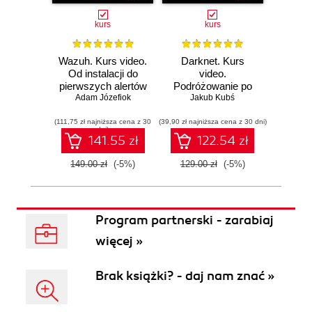
kurs
kurs
Wazuh. Kurs video.
Darknet. Kurs
Metas
Od instalacji do
video.
vid
pierwszych alertów
Podróżowanie po
pene
Adam Józefiok
ciemnej stronie
Jakub Kubś
Ad
ł
sieci
zabe
(111,75 zł najniższa cena z 30
(39,90 zł najniższa cena z 30 dni)
(96,75 zł naj
dni)
141.55 zł
122.54 zł
149.00 zł
(-5%)
129.00 zł
(-5%)
129.0
Program partnerski - zarabiaj
więcej »
Brak książki? - daj nam znać »