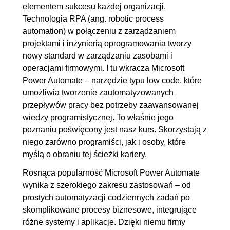
elementem sukcesu każdej organizacji.
3.1. Przygotowanie formularza
00:05:41
Technologia RPA (ang. robotic process
3.2. Stworzenie przepływu
00:04:31
automation) w połączeniu z zarządzaniem
3.3. Testowanie z
OGLĄDAJ »
projektami i inżynierią oprogramowania tworzy
nowy standard w zarządzaniu zasobami i
perspektywy użytkownika i
00:08:15
operacjami firmowymi. I tu wkracza Microsoft
administratora
Power Automate – narzędzie typu low code, które
4. Projekt: Wysyłanie newslettera do
00:28:12
umożliwia tworzenie zautomatyzowanych
przepływów pracy bez potrzeby zaawansowanej
klientów
wiedzy programistycznej. To właśnie jego
4.1. Przygotowanie danych
00:04:41
poznaniu poświęcony jest nasz kurs. Skorzystają z
wejściowych w Excelu
niego zarówno programiści, jak i osoby, które
myślą o obraniu tej ścieżki kariery.
4.2. Stworzenie przepływu z
00:10:18
warunkiem i pętlą
Rosnąca popularność Microsoft Power Automate
wynika z szerokiego zakresu zastosowań – od
4.3. Testy
00:13:13
prostych automatyzacji codziennych zadań po
5. Projekt: Aplikacja na telefon
00:07:16
skomplikowane procesy biznesowe, integrujące
różne systemy i aplikacje. Dzięki niemu firmy
5.1. Przycisk przepływu dla
00:03:00