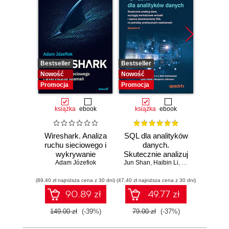
Bestseller
Bestseller
Nowość
Nowość
Nowość
Promocj
Promocja
Promocja
książka
ebook
książka
ebook
ksią
Wireshark. Analiza
SQL dla analityków
Powe
ruchu sieciowego i
danych.
Excel
wykrywanie
Skutecznie analizuj
d
Adam Józefiok
włamań
Jun Shan
dane, wyciągaj
,
Haibin Li
,
Matt Goldwasser
profe
Ad
wartościowe
(89,40 zł najniższa cena z 30 dni)
(47,40 zł najniższa cena z 30 dni)
wnioski i opanuj
(53,40 zł naj
zaawansowany
90.89 zł
49.77 zł
SQL na potrzeby
praktycznych
149.00 zł
(-39%)
79.00 zł
(-37%)
89.00
zastosowań.
Wydanie IV