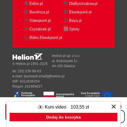
Editio.pl
DlaBystrzakow.pl
Bezdroza.pl
Ebookpoint.pl
Videopoint.pl
Beya.pl
Czytalisek.pl
Sploty
Biblio.Ebookpoint.pl
Helion.pl sp. z o.o.
ul. Kościuszki 1c
© Helion.pl 1991-2026
44-100 Gliwice
tel. (32) 230-98-63
e-mail:
[wyświetl email]@helion.pl
NIP: 6312636254
Regon: 241989027
Kurs video
103,55 zł
Designed with ♥ by
Tonik.pl
Dodaj do koszyka
Pełna wersja strony »