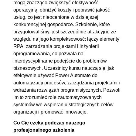
mogą znacząco zwiększyć efektywność
urządzeń mobilnych
operacyjną, obniżyć koszty i poprawić jakość
5.2. Aplikacja w praktyce
00:04:16
usług, co jest nieocenione w dzisiejszej
konkurencyjnej gospodarce. Szkolenie, które
6. Projekt: Zatwierdzanie urlopów
00:39:55
przygotowaliśmy, jest szczególnie atrakcyjne ze
pracowniczych
względu na jego kompleksowość: łączy elementy
RPA, zarządzania projektami i inżynierii
6.1. Stworzenie formularza
00:03:41
oprogramowania, co pozwala na
6.2. Skonfigurowanie bazy
00:07:30
interdyscyplinarne podejście do problemów
danych - lista Sharepoint'owa
biznesowych. Uczestnicy kursu nauczą się, jak
6.3. Zaprogramowanie
00:16:12
efektywnie używać Power Automate do
automatyzacji procesów, zarządzania projektami i
przepływu
wdrażania rozwiązań programistycznych. Pozwoli
6.4. Testy i zatwierdzanie
00:12:32
im to zrozumieć rolę zautomatyzowanych
wniosków
systemów we wspieraniu strategicznych celów
organizacji i promować innowacje.
7. Karta projektu
00:54:41
Co Cię czeka podczas naszego
7.1. Znaczenie i omówienie
00:25:04
profesjonalnego szkolenia
karty projektu