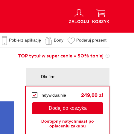
ZALOGUJ
KOSZYK
Pobierz aplikację
Bony
Podaruj prezent
TOP tytuł w super cenie » 50% taniej
Dla firm
249,00 zł
Indywidualnie
Dodaj do koszyka
Dostępny natychmiast po
opłaceniu zakupu