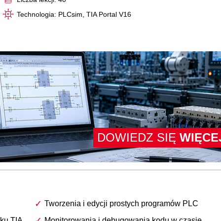
Technologia: PLCsim, TIA Portal V16
DOWIEDZ SIĘ
WIĘCE
Tworzenia i edycji prostych programów PLC
sku TIA
Monitorowania i debugowania kodu w czasie