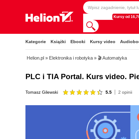
Kursy od 16,70
Kategorie
Książki
Ebooki
Kursy video
Audiobo
Helion.pl
»
Elektronika i robotyka
»
🎬 Automatyka
PLC i TIA Portal. Kurs video. P
5.5
2 opinii
Tomasz Gilewski