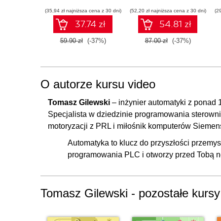
(35,94 zł najniższa cena z 30 dni)
(52,20 zł najniższa cena z 30 dni)
(2
37.74 zł
54.81 zł
59.90 zł
(-37%)
87.00 zł
(-37%)
O autorze kursu video
Tomasz Gilewski
– inżynier automatyki z ponad
Specjalista w dziedzinie programowania sterowni
motoryzacji z PRL i miłośnik komputerów Siemen
Automatyka to klucz do przyszłości przemys
programowania PLC i otworzy przed Tobą n
Tomasz Gilewski - pozostałe kursy