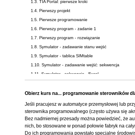
1.3. TIA Portal: pierwsze kroki
1.4. Pierwszy projekt
1.5. Pierwsze programowanie
1.6. Pierwszy program - zadanie 1
1.7. Pierwszy program - rozwiązanie
1.8. Symulator - zadawanie stanu wejść
1.9. Symulator - tablica SIMtable
1.10. Symulator - zadawanie wejść: sekwencja
1.11. Symulator - sekwencja - Excel
1.12. Symulator - sekwencja - Nagrywanie
1.13. Pierwszy program - zadanie 2
Obierz kurs na... programowanie sterowników d
1.14. Jak działa PLC
Jeśli pracujesz w automatyce przemysłowej lub prz
1.15. Monitoring kodu
sterownika programowalnego (często używa się akro
Bez nadmiernej przesady można powiedzieć, że aut
1.16. Modyfikacja kodu
nich, bo stosowane w ponad połowie fabryk na cały
1.17. Operacje bitowe
Do ich programowania powstało specjalne środowisko: