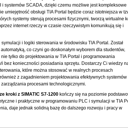
00
MI i systemów SCADA, dzięki czemu możliwe jest kompleksowe
00
umiejętność obsługi TIA Portal będzie coraz istotniejsza w tz
których systemy sterują procesami fizycznymi, tworzą wirtualne 
00
przez internet rzeczy w czasie rzeczywistym komunikują się i
00
00
ymulacji i logiki sterowania w środowisku TIA Portal. Został
00
z automatyką, co czyni go doskonałym wyborem dla studentów,
00
ę nie tylko do projektowania w TIA Portal i programowania
 PLC
ń bez konieczności posiadania sprzętu. Dostarczy Ci wiedzy n
02:
 sterowania, które można stosować w realnych procesach
00
ę również z zagadnieniem projektowania efektywnych systemów
00
y zarządzania procesami technologicznymi.
OGLĄDAJ »
00
sze kroki z SIMATIC S7-1200
kończy się na poziomie podstaw
00
etyczne i praktyczne w programowaniu PLC i symulacji w TIA Po
a, daje jednak solidną bazę do dalszego rozwoju i pracy w
00
00
00