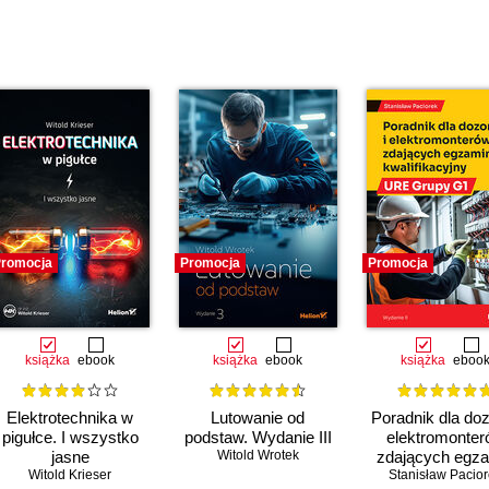
00
00
00
00
0
00
00
00
00
romocja
Promocja
Promocja
bez sprzętu
00
książka
ebook
książka
ebook
książka
eboo
Elektrotechnika w
Lutowanie od
Poradnik dla doz
pigułce. I wszystko
podstaw. Wydanie III
elektromonter
jasne
Witold Wrotek
zdających egz
Witold Krieser
kwalifikacyjny
Stanisław Pacio