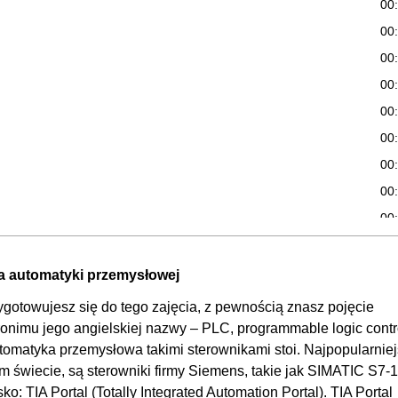
00
00
00
00
00
00
00
00
00
00
00
la automatyki przemysłowej
00
ygotowujesz się do tego zajęcia, z pewnością znasz pojęcie
00
nimu jego angielskiej nazwy – PLC, programmable logic contro
omatyka przemysłowa takimi sterownikami stoi. Najpopularniej
00
m świecie, są sterowniki firmy Siemens, takie jak SIMATIC S7-
00
 TIA Portal (Totally Integrated Automation Portal). TIA Portal