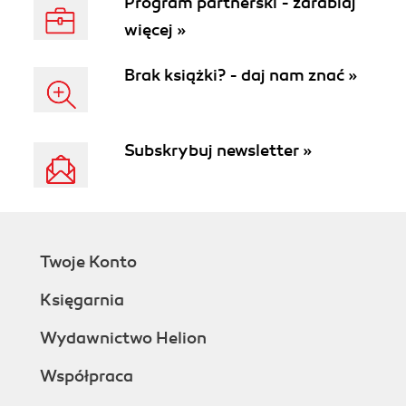
Program partnerski - zarabiaj
więcej »
Brak książki? - daj nam znać »
Subskrybuj newsletter »
Twoje Konto
Księgarnia
Wydawnictwo Helion
Współpraca