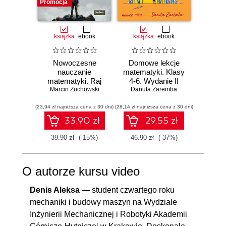
Promocja
książka
ebook
książka
ebook
ksią
Nowoczesne
Domowe lekcje
Domo
nauczanie
matematyki. Klasy
matema
matematyki. Raj
4-6. Wydanie II
7 i 8.
Marcin Żuchowski
Cantora bez
Danuta Zaremba
Danu
kalkulatora?
(23,94 zł najniższa cena z 30 dni)
(28,14 zł najniższa cena z 30 dni)
(28,14 zł naj
33.90 zł
29.55 zł
39.90 zł
(-15%)
46.90 zł
(-37%)
46.90
O autorze kursu video
Denis Aleksa
— student czwartego roku
mechaniki i budowy maszyn na Wydziale
Inżynierii Mechanicznej i Robotyki Akademii