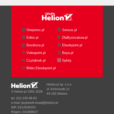
Onepress.pl
Sensus.pl
Editio.pl
DlaBystrzakow.pl
Bezdroza.pl
Ebookpoint.pl
Videopoint.pl
Beya.pl
Czytalisek.pl
Sploty
Biblio.Ebookpoint.pl
Helion.pl sp. z o.o.
ul. Kościuszki 1c
© Helion.pl 1991-2026
44-100 Gliwice
tel. (32) 230-98-63
e-mail:
[wyświetl email]@helion.pl
NIP: 6312636254
Regon: 241989027