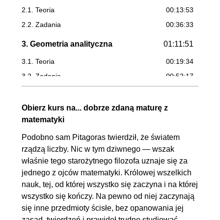
2.1. Teoria
00:13:53
2.2. Zadania
00:36:33
3. Geometria analityczna
01:11:51
3.1. Teoria
00:19:34
3.2. Zadania
00:52:17
Obierz kurs na... dobrze zdaną maturę z
matematyki
Podobno sam Pitagoras twierdził, że światem
rządzą liczby. Nic w tym dziwnego — wszak
właśnie tego starożytnego filozofa uznaje się za
jednego z ojców matematyki. Królowej wszelkich
nauk, tej, od której wszystko się zaczyna i na której
wszystko się kończy. Na pewno od niej zaczynają
się inne przedmioty ścisłe, bez opanowania jej
zasad, twierdzeń i prawideł trudno studiować