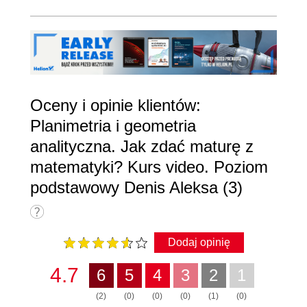
Oceny i opinie klientów:
Planimetria i geometria
analityczna. Jak zdać maturę z
matematyki? Kurs video. Poziom
podstawowy Denis Aleksa (3)
Dodaj opinię
4.7
6
5
4
3
2
1
(2)
(0)
(0)
(0)
(1)
(0)