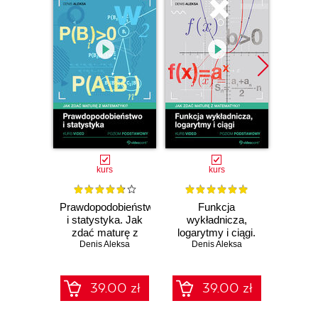
kurs
kurs
Prawdopodobieństwo
Funkcja
Pojęci
i statystyka. Jak
wykładnicza,
funkcja
zdać maturę z
logarytmy i ciągi.
zdać
matematyki? Kurs
Denis Aleksa
Jak zdać maturę z
Denis Aleksa
matema
Den
video. Poziom
matematyki? Kurs
vide
podstawowy
video. Poziom
pod
podstawowy
39.00 zł
39.00 zł