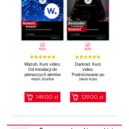
Nowość
Bestseller
Bestselle
Nowość
Nowość
kurs
kurs
Wazuh. Kurs video.
Darknet. Kurs
Metas
Od instalacji do
video.
vid
pierwszych alertów
Podróżowanie po
pene
Adam Józefiok
ciemnej stronie
Jakub Kubś
Ad
ł
sieci
zabe
149.00 zł
129.00 zł
1