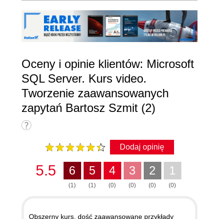
Oceny i opinie klientów: Microsoft
SQL Server. Kurs video.
Tworzenie zaawansowanych
zapytań Bartosz Szmit (2)
Dodaj opinię
5.5
6
5
4
3
2
1
(1)
(1)
(0)
(0)
(0)
(0)
Obszerny kurs, dość zaawansowane przykłady