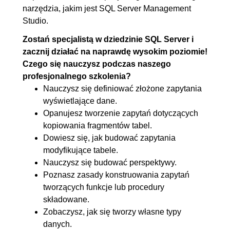
narzędzia, jakim jest SQL Server Management
4.4. Przechwytywanie wyjątków
00:13:00
Studio.
5. Złożone typy - SQL Server
00:33:52
Zostań specjalistą w dziedzinie SQL Server i
zacznij działać na naprawdę wysokim poziomie!
5.1. Różne przykłady typu
00:09:57
Czego się nauczysz podczas naszego
tabelarycznego
profesjonalnego szkolenia?
5.2. Przykłady typu
00:15:32
Nauczysz się definiować złożone zapytania
hierarchicznego
wyświetlające dane.
Opanujesz tworzenie zapytań dotyczących
5.3. Typ geometryczny
OGLĄDAJ »
kopiowania fragmentów tabel.
00:08:23
Dowiesz się, jak budować zapytania
modyfikujące tabele.
Nauczysz się budować perspektywy.
Poznasz zasady konstruowania zapytań
tworzących funkcje lub procedury
składowane.
Zobaczysz, jak się tworzy własne typy
danych.