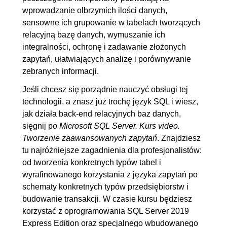
3.1. Schemat teatru
00:25:38
wprowadzanie olbrzymich ilości danych,
3.2. Schemat sklepu cześci
00:33:42
sensowne ich grupowanie w tabelach tworzących
relacyjną bazę danych, wymuszanie ich
samochodowych
integralności, ochronę i zadawanie złożonych
3.3. Schemat sklepu
00:24:16
zapytań, ułatwiających analizę i porównywanie
spożywczego
zebranych informacji.
3.4. Schemat pracowni stron
00:42:49
Jeśli chcesz się porządnie nauczyć obsługi tej
WWW
technologii, a znasz już trochę język SQL i wiesz,
3.5. Schemat ośrodka
00:11:17
jak działa back-end relacyjnych baz danych,
sięgnij p
o Microsoft SQL Server. Kurs video.
kształcenia kierowców
Tworzenie zaawansowanych zapytań
. Znajdziesz
3.6. Schemat sklepu
00:15:43
tu najróżniejsze zagadnienia dla profesjonalistów:
komputerowego
od tworzenia konkretnych typów tabel i
wyrafinowanego korzystania z języka zapytań po
4. Budowanie transakcji
00:38:26
schematy konkretnych typów przedsiębiorstw i
4.1. Podstawy teoretyczne
00:02:36
budowanie transakcji. W czasie kursu będziesz
4.2. Przykłady transakcji cz. I
00:14:03
korzystać z oprogramowania SQL Server 2019
Express Edition oraz specjalnego wbudowanego
4.3. Przykłady transakcji cz. II
00:08:47