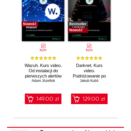
Nowość
Bestseller
Bestselle
Nowość
Nowość
kurs
kurs
Wazuh. Kurs video.
Darknet. Kurs
Metas
Od instalacji do
video.
vid
pierwszych alertów
Podróżowanie po
pene
Adam Józefiok
ciemnej stronie
Jakub Kubś
Ad
ł
sieci
zabe
149.00 zł
129.00 zł
1