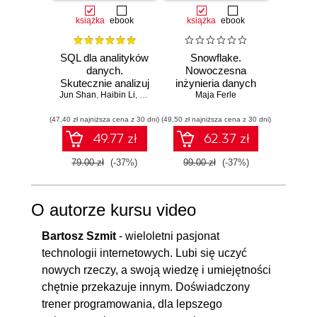
książka
ebook
książka
ebook
ksią
SQL dla analityków
Snowflake.
SQL w
danych.
Nowoczesna
Jak d
Skutecznie analizuj
inżynieria danych
uzysk
Jun Shan
dane, wyciągaj
,
Haibin Li
,
Matt Goldwasser
w praktyce
Maja Ferle
,
Upom Malik
,
Benjamin John
Antho
inf
wartościowe
Wy
(47,40 zł najniższa cena z 30 dni)
wnioski i opanuj
(49,50 zł najniższa cena z 30 dni)
(59,40 zł naj
zaawansowany
49.77 zł
62.37 zł
SQL na potrzeby
praktycznych
79.00 zł
(-37%)
99.00 zł
(-37%)
99.00
zastosowań.
Wydanie IV
O autorze kursu video
Bartosz Szmit
- wieloletni pasjonat
technologii internetowych. Lubi się uczyć
nowych rzeczy, a swoją wiedzę i umiejętności
chętnie przekazuje innym. Doświadczony
trener programowania, dla lepszego