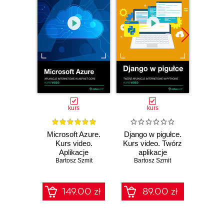
kurs
kurs
Microsoft Azure.
Django w pigułce.
Gulp. 
Kurs video.
Kurs video. Twórz
Auto
Aplikacje
aplikacje
pracy
internetowe w
Bartosz Szmit
internetowe w
Bartosz Szmit
Bar
ASP.NET Core
Pythonie
149.00 zł
89.00 zł
1