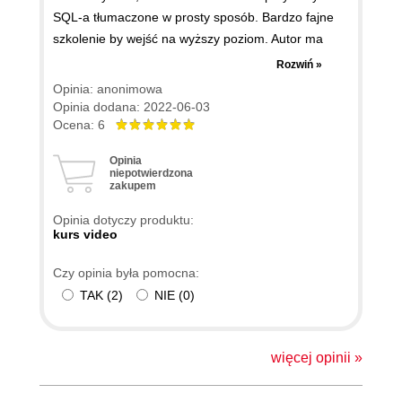
SQL-a tłumaczone w prosty sposób. Bardzo fajne
szkolenie by wejść na wyższy poziom. Autor ma
bardzo luźny sposób tłumaczenia zagadnień, bez
Rozwiń »
zbędnego patosu - prosto z mostu, jak koledze przy
Opinia: anonimowa
piwie. Taki sposób bardzo mi odpowiada, bo nauka
Opinia dodana: 2022-06-03
staje się rozrywką. Szkolenie ma ponad 9 godzin
Ocena: 6
więc nie mało, ale mogę zagwarantować, że zleci
Opinia
Wam bardzo szybko. Trochę jak z wciągającym
niepotwierdzona
zakupem
serialem :)
Opinia dotyczy produktu:
kurs video
Czy opinia była pomocna:
TAK
(
2
)
NIE
(
0
)
więcej opinii »