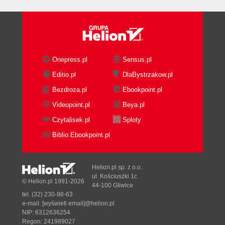
Onepress.pl
Sensus.pl
Editio.pl
DlaBystrzakow.pl
Bezdroza.pl
Ebookpoint.pl
Videopoint.pl
Beya.pl
Czytalisek.pl
Sploty
Biblio.Ebookpoint.pl
Helion.pl sp. z o.o.
ul. Kościuszki 1c
© Helion.pl 1991-2026
44-100 Gliwice
tel. (32) 230-98-63
e-mail:
[wyświetl email]@helion.pl
NIP: 6312636254
Regon: 241989027