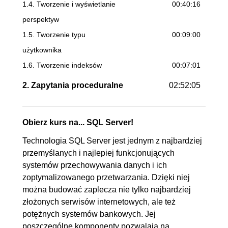
1.4. Tworzenie i wyświetlanie
00:40:16
perspektyw
1.5. Tworzenie typu
00:09:00
użytkownika
1.6. Tworzenie indeksów
00:07:01
2. Zapytania proceduralne
02:52:05
2.1. Podstawowe instrukcje
00:40:29
proceduralne
Obierz kurs na... SQL Server!
2.2. Procedury składowane
00:28:14
Technologia SQL Server jest jednym z najbardziej
2.3. Tworzenie funkcji
00:30:42
przemyślanych i najlepiej funkcjonujących
2.4. Procedury wyzwalane
OGLĄDAJ »
systemów przechowywania danych i ich
zoptymalizowanego przetwarzania. Dzięki niej
00:40:36
można budować zaplecza nie tylko najbardziej
2.5. Tworzenie kursorów
00:32:04
złożonych serwisów internetowych, ale też
potężnych systemów bankowych. Jej
3. Schematy baz danych
02:33:25
poszczególne komponenty pozwalają na