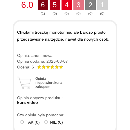
6.0
6
5
4
3
2
1
(1)
(0)
(0)
(0)
(0)
(0)
Chwilami troszkę monotonnie, ale bardzo prosto
przedstawione narzędzie, nawet dla nowych osob.
Opinia: anonimowa
Opinia dodana: 2025-03-07
Ocena: 6
Opinia
niepotwierdzona
zakupem
Opinia dotyczy produktu:
kurs video
Czy opinia była pomocna:
TAK
(
0
)
NIE
(
0
)