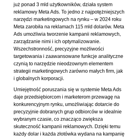
2.12. Budżet reklamowy
OGLĄDAJ »
już ponad 3 mld użytkowników, działa system
00:10:08
reklamowy Meta Ads. To jedno z najpotężniejszych
2.13. Targetowanie reklam
00:14:21
narzędzi marketingowych na rynku – w 2024 roku
Meta zarobiła na reklamach 115 mld dolarów. Meta
2.14. Grupy odbiorców
00:11:08
Ads umożliwia tworzenie kampanii reklamowych,
niestandardowych i podobnych
zarządzanie nimi i ich optymalizowanie.
2.15. Kreacje reklamowe
00:12:36
Wszechstronność, precyzyjne możliwości
2.16. Kreacje reklamowe -
00:14:26
targetowania i zaawansowane funkcje analityczne
czynią to narzędzie nieodzownym elementem
tworzymy reklamy
strategii marketingowych zarówno małych firm, jak
2.17. Parametry UTM
00:04:15
i globalnych korporacji.
2.18. Struktura konta
00:11:09
Umiejętność poruszania się w systemie Meta Ads
reklamowego
daje przedsiębiorcom i marketerom przewagę na
2.19. Optymalizacja reklam
00:20:43
konkurencyjnym rynku, umożliwiając dotarcie do
precyzyjnie dobranych grup odbiorców w idealnie
3. Zakończenie
00:01:21
wybranym czasie, co znacząco zwiększa
3.1. Podsumowanie kursu
00:01:21
skuteczność kampanii reklamowych. Dzięki temu
każdy dolar i każda złotówka wydana na kampanię