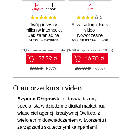
książka
ebook
kurs
książka
e
Twój pierwszy
AI w tradingu. Kurs
Jak o
milion w internecie.
video.
czas. O
Jak zarabiać na
Nowoczesne
odzysk
Mirosław Skwarek
wiedzy i
Włodzimierz Iwanowski
narzędzia i
stwó
Da
maksymalnie
strategie
im
(53,99 zł najniższa cena z 30 dni)
wykorzystać swój
(39,90 zł najniższa cena z 30 dni)
inwestycyjne
(29,94 zł naj
potencjał
57.59 zł
46.70 zł
89.99 zł
(-36%)
199.00 zł
(-77%)
49.90
O autorze kursu video
Szymon Głogowski
to doświadczony
specjalista w dziedzinie digital marketingu,
właściciel agencji kreatywnej Owli.co, z
wieloletnim doświadczeniem w tworzeniu i
zarządzaniu skutecznymi kampaniami