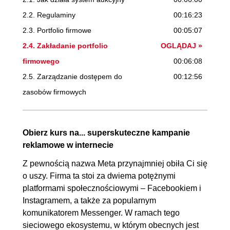
2.2. Regulaminy
00:16:23
2.3. Portfolio firmowe
00:05:07
2.4. Zakładanie portfolio
OGLĄDAJ »
firmowego
00:06:08
2.5. Zarządzanie dostępem do
00:12:56
zasobów firmowych
2.6. Dostęp do FanPage'u
00:02:58
2.7. Konfiguracja konta
00:11:11
Obierz kurs na... superskuteczne kampanie
reklamowego
reklamowe w internecie
2.8. Meta Piksel i API konwersji
00:16:51
Z pewnością nazwa Meta przynajmniej obiła Ci się
2.9. Katalog produktów
00:06:31
o uszy. Firma ta stoi za dwiema potężnymi
2.10. Konfiguracja reklamy krok
00:21:59
platformami społecznościowymi – Facebookiem i
po kroku
Instagramem, a także za popularnym
komunikatorem Messenger. W ramach tego
2.11. Wybór celu reklamy
00:20:48
sieciowego ekosystemu, w którym obecnych jest