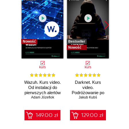
Nowość
Bestseller
Bestselle
Nowość
Nowość
kurs
kurs
Wazuh. Kurs video.
Darknet. Kurs
Metas
Od instalacji do
video.
vid
pierwszych alertów
Podróżowanie po
pene
Adam Józefiok
ciemnej stronie
Jakub Kubś
Ad
ł
sieci
zabe
149.00 zł
129.00 zł
1