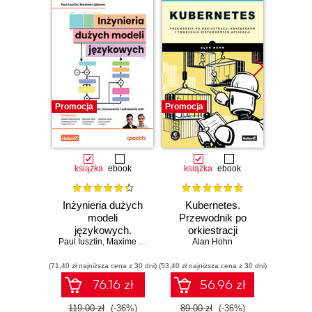
Promocja
Promocja
Promocj
książka
ebook
książka
ebook
ksią
Inżynieria dużych
Kubernetes.
Upor
modeli
Przewodnik po
kod. 
językowych.
orkiestracji
empi
Paul Iusztin
Podręcznik
,
Maxime Labonne
,
Julien Chaumond (Foreword)
kontenerów i
Alan Hohn
,
proj
Hamz
Ke
projektowania,
tworzeniu
oprog
(71,40 zł najniższa cena z 30 dni)
trenowania i
(53,40 zł najniższa cena z 30 dni)
niezawodnych
(29,94 zł naj
wdrażania LLM
aplikacji
76.16 zł
56.96 zł
119.00 zł
(-36%)
89.00 zł
(-36%)
49.90