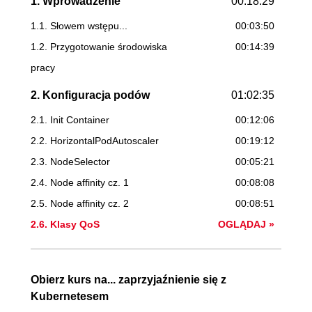
1. Wprowadzenie
00:18:29
1.1. Słowem wstępu...
00:03:50
1.2. Przygotowanie środowiska
00:14:39
pracy
2. Konfiguracja podów
01:02:35
2.1. Init Container
00:12:06
2.2. HorizontalPodAutoscaler
00:19:12
2.3. NodeSelector
00:05:21
2.4. Node affinity cz. 1
00:08:08
2.5. Node affinity cz. 2
00:08:51
2.6. Klasy QoS
OGLĄDAJ »
00:08:57
3. Konfiguracje sieciowe
00:25:14
Obierz kurs na... zaprzyjaźnienie się z
Kubernetesem
3.1. Czym jest Ingress?
00:03:57