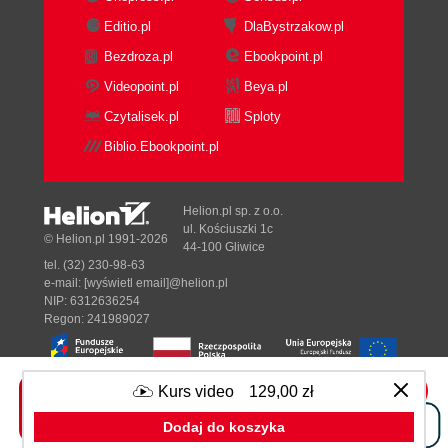
Editio.pl
DlaBystrzakow.pl
Bezdroza.pl
Ebookpoint.pl
Videopoint.pl
Beya.pl
Czytalisek.pl
Sploty
Biblio.Ebookpoint.pl
Helion.pl sp. z o.o.
ul. Kościuszki 1c
© Helion.pl 1991-2026
44-100 Gliwice
tel. (32) 230-98-63
e-mail:
[wyświetl email]@helion.pl
NIP: 6312636254
Regon: 241989027
Kurs video
129,00 zł
Designed with ♥ by
Tonik.pl
Dodaj do koszyka