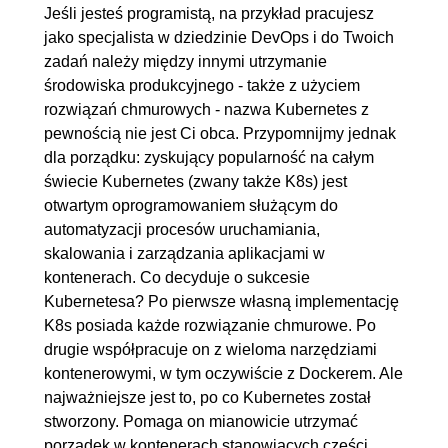
3.2. Przykładowy Ingress
00:13:53
Jeśli jesteś programistą, na przykład pracujesz
jako specjalista w dziedzinie DevOps i do Twoich
3.3. Canary Deployment
00:07:24
zadań należy między innymi utrzymanie
4. Bezpieczeństwo
00:22:23
środowiska produkcyjnego - także z użyciem
rozwiązań chmurowych - nazwa Kubernetes z
4.1. Cert Manager
00:04:01
pewnością nie jest Ci obca. Przypomnijmy jednak
4.2. Tworzenie certyfikatu
00:11:12
dla porządku: zyskujący popularność na całym
4.3. Dodanie certyfikatu do
00:07:10
świecie Kubernetes (zwany także K8s) jest
Ingressa
otwartym oprogramowaniem służącym do
automatyzacji procesów uruchamiania,
5. Użytkownicy i uprawnienia
00:41:30
skalowania i zarządzania aplikacjami w
kontenerach. Co decyduje o sukcesie
5.1. Security Context
OGLĄDAJ »
Kubernetesa? Po pierwsze własną implementację
00:16:26
K8s posiada każde rozwiązanie chmurowe. Po
5.2. Tworzenie użytkownika
00:10:46
drugie współpracuje on z wieloma narzędziami
5.3. Tworzenie roli
00:14:18
kontenerowymi, w tym oczywiście z Dockerem. Ale
najważniejsze jest to, po co Kubernetes został
6. HELM
00:53:46
stworzony. Pomaga on mianowicie utrzymać
6.1. Instalacja HELM
00:04:46
porządek w kontenerach stanowiących części