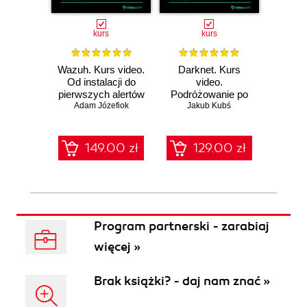
kurs
kurs
Wazuh. Kurs video.
Darknet. Kurs
Metas
Od instalacji do
video.
vid
pierwszych alertów
Podróżowanie po
pene
Adam Józefiok
ciemnej stronie
Jakub Kubś
Ad
ł
sieci
zabe
149.00 zł
129.00 zł
1
Program partnerski - zarabiaj
więcej »
Brak książki? - daj nam znać »