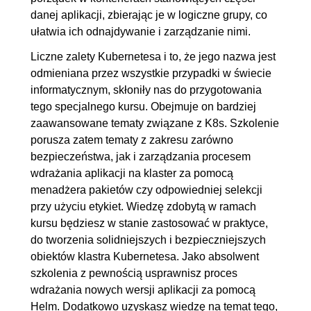
danej aplikacji, zbierając je w logiczne grupy, co
6.2. ArtifactHub - dodawanie
00:06:40
ułatwia ich odnajdywanie i zarządzanie nimi.
repozytorium
Liczne zalety Kubernetesa i to, że jego nazwa jest
6.3. Instalacja aplikacji z HELM
00:14:10
odmieniana przez wszystkie przypadki w świecie
6.4. Tworzenie własnego
00:10:00
informatycznym, skłoniły nas do przygotowania
charta cz. 1
tego specjalnego kursu. Obejmuje on bardziej
6.5. Tworzenie własnego
00:18:10
zaawansowane tematy związane z K8s. Szkolenie
porusza zatem tematy z zakresu zarówno
charta cz. 2
bezpieczeństwa, jak i zarządzania procesem
wdrażania aplikacji na klaster za pomocą
menadżera pakietów czy odpowiedniej selekcji
przy użyciu etykiet. Wiedzę zdobytą w ramach
kursu będziesz w stanie zastosować w praktyce,
do tworzenia solidniejszych i bezpieczniejszych
obiektów klastra Kubernetesa. Jako absolwent
szkolenia z pewnością usprawnisz proces
wdrażania nowych wersji aplikacji za pomocą
Helm. Dodatkowo uzyskasz wiedzę na temat tego,