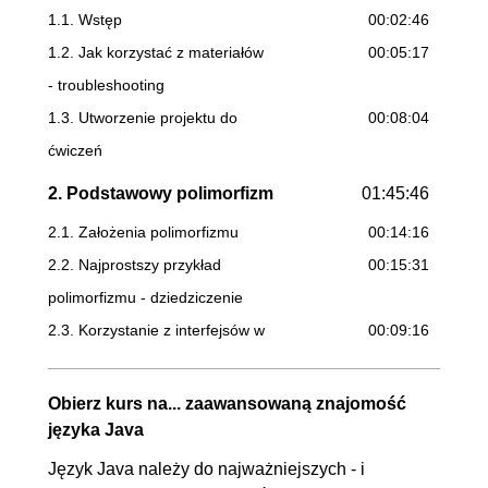
1.1. Wstęp
00:02:46
1.2. Jak korzystać z materiałów
00:05:17
- troubleshooting
1.3. Utworzenie projektu do
00:08:04
ćwiczeń
2. Podstawowy polimorfizm
01:45:46
2.1. Założenia polimorfizmu
00:14:16
2.2. Najprostszy przykład
00:15:31
polimorfizmu - dziedziczenie
2.3. Korzystanie z interfejsów w
00:09:16
polimorfizmie
2.4. Polimorfizm dynamiczny i
00:16:37
Obierz kurs na... zaawansowaną znajomość
przesłanianie
języka Java
2.5. Polimorfizm statyczny i
00:21:44
Język Java należy do najważniejszych - i