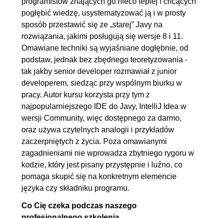
programistów znających go nieco lepiej i chcących
ograniczone
pogłębić wiedzę, usystematyzować ją i w prosty
4.2. Typy generyczne i
00:07:36
sposób przestawić się ze „starej” Javy na
dziedziczenie
rozwiązania, jakimi posługują się wersje 8 i 11.
4.3. Podtypy typów
00:10:32
Omawiane techniki są wyjaśniane dogłębnie, od
podstaw, jednak bez zbędnego teoretyzowania -
generycznych
tak jakby senior developer rozmawiał z junior
4.4. Dzika karta z
00:10:50
developerem, siedząc przy wspólnym biurku w
ograniczeniami z góry
pracy. Autor kursu korzysta przy tym z
4.5. Dzika karta z
00:06:53
najpopularniejszego IDE do Javy, IntelliJ Idea w
wersji Community, więc dostępnego za darmo,
ograniczeniami z dołu
oraz używa czytelnych analogii i przykładów
4.6. Dzika karta bez ograniczeń
00:04:05
zaczerpniętych z życia. Poza omawianymi
4.7. Type erasure - wyjaśnienia
00:13:47
zagadnieniami nie wprowadza zbytniego rygoru w
4.8. Dlaczego nie można
00:09:10
kodzie, który jest pisany przystępnie i luźno, co
pomaga skupić się na konkretnym elemencie
stworzyć generycznej tablicy?
języka czy składniku programu.
5. Zaawansowany polimorfizm
00:11:04
Co Cię czeka podczas naszego
5.1. Dzika karta i polimorfizm,
00:05:08
profesjonalnego szkolenia