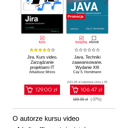
9.1. Domniemane typy - var
00:06:21
Promocja
Promocj
9.2. Zmiany w kolekcjach
00:08:38
9.3. Łatwiejsze operacje na
00:08:07
Stringach
kurs
książka
ebook
ksią
9.4. Zakończenie
00:00:22
Jira. Kurs video.
Java. Techniki
Java.
Zarządzanie
zaawansowane.
Wyd
projektami IT
Wydanie XIII
Cay S
Arkadiusz Wrzos
Cay S. Horstmann
(101,40 zł najniższa cena z 30
(89,40 zł naj
dni)
129.00 zł
106.47 zł
169.00 zł
(-37%)
149.0
O autorze kursu video