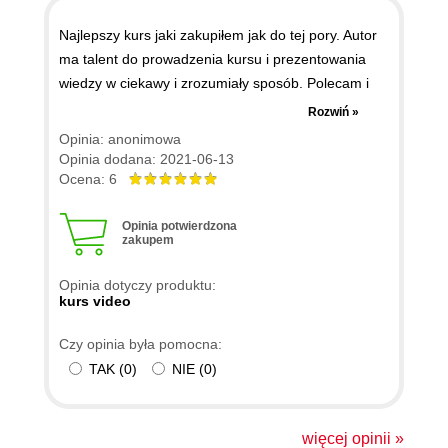
Najlepszy kurs jaki zakupiłem jak do tej pory. Autor
ma talent do prowadzenia kursu i prezentowania
wiedzy w ciekawy i zrozumiały sposób. Polecam i
czekam na kolejne kursy tego autora. Może coś z
Rozwiń »
tematów integracyjnych (MQ, SOA, SOAP, REST),
Opinia: anonimowa
wzorców projektowych i/lub architektonicznych. Też
Opinia dodana: 2021-06-13
ciekawy może być z tematyki popularnych zadań
Ocena: 6
rekrutacyjnych lub algorytmów.
Opinia potwierdzona
zakupem
Opinia dotyczy produktu:
kurs video
Czy opinia była pomocna:
TAK
(
0
)
NIE
(
0
)
więcej opinii »