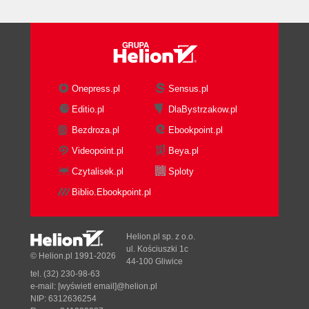
Onepress.pl
Sensus.pl
Editio.pl
DlaBystrzakow.pl
Bezdroza.pl
Ebookpoint.pl
Videopoint.pl
Beya.pl
Czytalisek.pl
Sploty
Biblio.Ebookpoint.pl
Helion.pl sp. z o.o.
ul. Kościuszki 1c
© Helion.pl 1991-2026
44-100 Gliwice
tel. (32) 230-98-63
e-mail:
[wyświetl email]@helion.pl
NIP: 6312636254