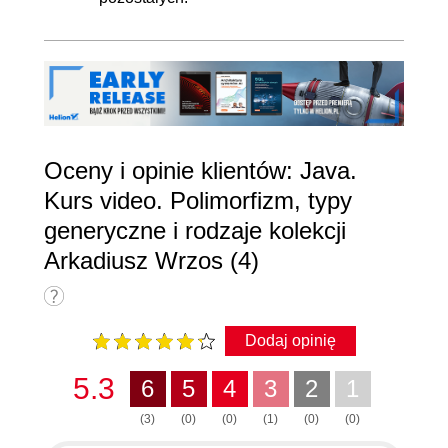
Oceny i opinie klientów: Java.
Kurs video. Polimorfizm, typy
generyczne i rodzaje kolekcji
Arkadiusz Wrzos (4)
Dodaj opinię
5.3
6
5
4
3
2
1
(3)
(0)
(0)
(1)
(0)
(0)