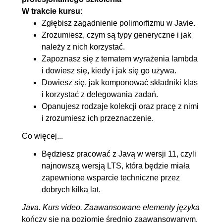
W trakcie kursu:
podtypy
Zgłębisz zagadnienie polimorfizmu w Javie.
5.2. Dlaczego polimorficzne
00:05:56
Zrozumiesz, czym są typy generyczne i jak
generyki nie wspierają
należy z nich korzystać.
podtypów?
Zapoznasz się z tematem wyrażenia lambda
i dowiesz się, kiedy i jak się go używa.
6. Delegacyjny model obsługi
01:51:35
Dowiesz się, jak komponować składniki klas
zdarzeń i lambdy
i korzystać z delegowania zadań.
Opanujesz rodzaje kolekcji oraz pracę z nimi
6.1. Wprowadzenie do lambd,
00:16:30
i zrozumiesz ich przeznaczenie.
popularne lambdy
Co więcej...
6.2. Lambda bezargumentowa
00:12:26
bezwynikowa
Będziesz pracować z Javą w wersji 11, czyli
najnowszą wersją LTS, która będzie miała
6.3. Lambda argumentowa
00:09:09
zapewnione wsparcie techniczne przez
bezwynikowa
dobrych kilka lat.
6.4. Lambda argumentowa
00:11:54
Java. Kurs video. Zaawansowane elementy języka
wynikowa
kończy się na poziomie średnio zaawansowanym.