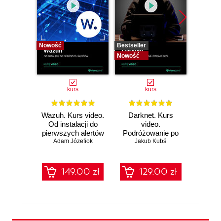
Nowość
Bestseller
Bestselle
Nowość
Nowość
kurs
kurs
Wazuh. Kurs video.
Darknet. Kurs
Metas
Od instalacji do
video.
vid
pierwszych alertów
Podróżowanie po
pene
Adam Józefiok
ciemnej stronie
Jakub Kubś
Ad
ł
sieci
zabe
149.00 zł
129.00 zł
1