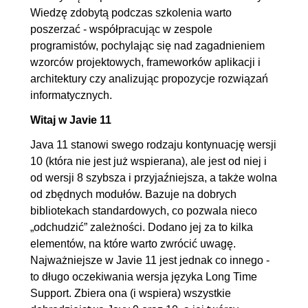
6.5. Lambda
00:09:15
Wiedzę zdobytą podczas szkolenia warto
wieloargumentowa wynikowa
poszerzać - współpracując w zespole
programistów, pochylając się nad zagadnieniem
6.6. Referencja na metodę
00:09:37
wzorców projektowych, frameworków aplikacji i
6.7. Obsługa błędów w
00:10:39
architektury czy analizując propozycje rozwiązań
lambdach
informatycznych.
6.8. Przedkładanie kompozycji
00:17:10
Witaj w Javie 11
ponad dziedziczenie
Java 11 stanowi swego rodzaju kontynuację wersji
6.9. Komponowanie składników
00:14:55
10 (która nie jest już wspierana), ale jest od niej i
klasy
od wersji 8 szybsza i przyjaźniejsza, a także wolna
od zbędnych modułów. Bazuje na dobrych
7. Typowe zadania z kolekcjami
02:02:08
bibliotekach standardowych, co pozwala nieco
7.1. Główny podział kolekcji
00:14:24
„odchudzić” zależności. Dodano jej za to kilka
elementów, na które warto zwrócić uwagę.
7.2. Kolekcje Listy (List)
00:09:52
Najważniejsze w Javie 11 jest jednak co innego -
7.3. Array Lista - królowa list
00:10:21
to długo oczekiwania wersja języka Long Time
7.4. Linked Lista
00:09:08
Support. Zbiera ona (i wspiera) wszystkie
7.5. Kolekcje Zestawu (Set)
00:07:49