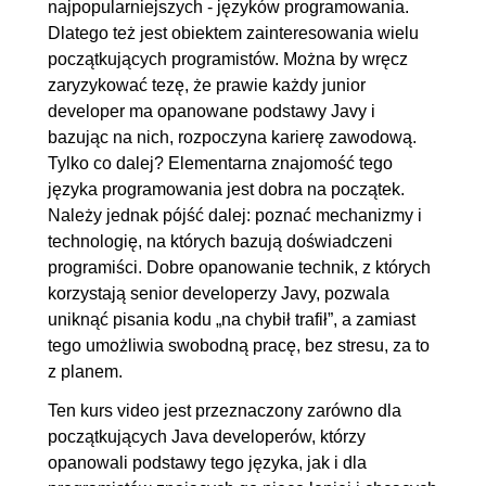
przeciążanie
najpopularniejszych - języków programowania.
Dlatego też jest obiektem zainteresowania wielu
2.6. Wskazówki kreacyjne
OGLĄDAJ »
początkujących programistów. Można by wręcz
00:13:37
zaryzykować tezę, że prawie każdy junior
2.7. Problemy z polimorfizmem
00:14:45
developer ma opanowane podstawy Javy i
bazując na nich, rozpoczyna karierę zawodową.
3. Podstawowe generyki
00:51:17
Tylko co dalej? Elementarna znajomość tego
3.1. Czym są typy generyczne i
00:07:49
języka programowania jest dobra na początek.
Należy jednak pójść dalej: poznać mechanizmy i
ich związek z polimorfizmem
technologię, na których bazują doświadczeni
3.2. Generyczne klasy
00:11:33
programiści. Dobre opanowanie technik, z których
3.3. Generyczne interfejsy
00:15:17
korzystają senior developerzy Javy, pozwala
3.4. Konwencje dla typów
00:06:23
uniknąć pisania kodu „na chybił trafił”, a zamiast
tego umożliwia swobodną pracę, bez stresu, za to
generycznych
z planem.
3.5. Metody generyczne
00:10:15
Ten kurs video jest przeznaczony zarówno dla
4. Zaawansowane typy generyczne
01:17:04
początkujących Java developerów, którzy
4.1. Typy generyczne
00:14:11
opanowali podstawy tego języka, jak i dla