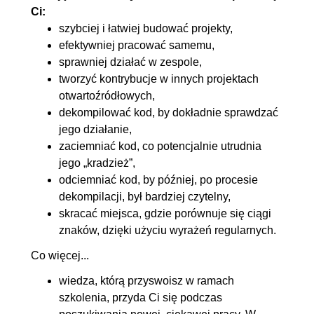
regularnych
Ci:
4.2. Tworzenie wzorów i
OGLĄDAJ »
szybciej i łatwiej budować projekty,
efektywniej pracować samemu,
sprawdzanie, czy wzór
00:03:59
sprawniej działać w zespole,
pasuje do tekstu
tworzyć kontrybucje w innych projektach
4.3. Wzbogacanie wzorów o
00:12:05
otwartoźródłowych,
metaznaki
dekompilować kod, by dokładnie sprawdzać
jego działanie,
4.4. Używanie wyrażeń
00:03:24
zaciemniać kod, co potencjalnie utrudnia
regularnych do modyfikowania
jego „kradzież”,
tekstu
odciemniać kod, by później, po procesie
dekompilacji, był bardziej czytelny,
5. Dekompilowanie, zaciemnianie,
00:30:40
skracać miejsca, gdzie porównuje się ciągi
oraz odciemnianie kodu
znaków, dzięki użyciu wyrażeń regularnych.
5.1. Po co się dekompiluje kod
00:03:20
Co więcej...
5.2. Bytecode Viewer - wiele
00:06:37
wiedza, którą przyswoisz w ramach
dekompilatorów w jednym
szkolenia, przyda Ci się podczas
programie