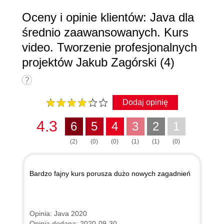
Oceny i opinie klientów: Java dla
średnio zaawansowanych. Kurs
video. Tworzenie profesjonalnych
projektów Jakub Zagórski (4)
Dodaj opinię
4.3
6
5
4
3
2
1
(2)
(0)
(0)
(1)
(1)
(0)
Bardzo fajny kurs porusza dużo nowych zagadnień
Opinia: Java 2020
Opinia dodana: 2020-09-30