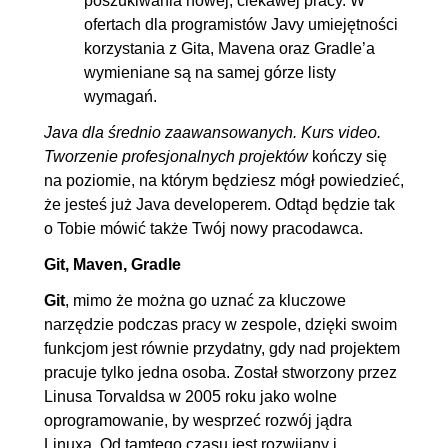
poszukiwania nowej, ciekawej pracy. W
ofertach dla programistów Javy umiejętności
5.3. Po co się zaciemnia i
00:02:14
korzystania z Gita, Mavena oraz Gradle’a
odciemnia kod
wymieniane są na samej górze listy
5.4. ProGuard - program do
00:09:32
wymagań.
zaciemniania kodu
Java dla średnio zaawansowanych. Kurs video.
5.5. Java Deobfsucator -
00:08:57
Tworzenie profesjonalnych projektów
kończy się
program, który pomaga
na poziomie, na którym będziesz mógł powiedzieć,
że jesteś już Java developerem. Odtąd będzie tak
odciemnić kod
o Tobie mówić także Twój nowy pracodawca.
6. Git, czyli system kontroli kodu
00:57:35
Git, Maven, Gradle
6.1. Co to Git
00:04:00
Git
, mimo że można go uznać za kluczowe
6.2. Instalacja oraz
00:06:54
narzędzie podczas pracy w zespole, dzięki swoim
podstawowa konfiguracja Gita
funkcjom jest równie przydatny, gdy nad projektem
6.3. Tworzenie nowego
00:05:46
pracuje tylko jedna osoba. Został stworzony przez
Linusa Torvaldsa w 2005 roku jako wolne
repozytorium
oprogramowanie, by wesprzeć rozwój jądra
6.4. Tworzenie oraz
00:06:34
Linuxa. Od tamtego czasu jest rozwijany i