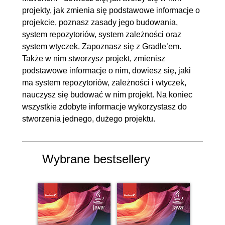
użytkownikom
projekty, jak zmienia się podstawowe informacje o
projekcie, poznasz zasady jego budowania,
10.3. Implementacja systemu
00:22:19
system repozytoriów, system zależności oraz
komend oraz tworzenie
system wtyczek. Zapoznasz się z Gradle’em.
komend
Także w nim stworzysz projekt, zmienisz
10.4. Blokowanie wysyłania
00:07:53
podstawowe informacje o nim, dowiesz się, jaki
ma system repozytoriów, zależności i wtyczek,
potencjalnie szkodliwych plików
nauczysz się budować w nim projekt. Na koniec
wszystkie zdobyte informacje wykorzystasz do
stworzenia jednego, dużego projektu.
Wybrane bestsellery