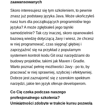
2.5. Klasy atomiczne
00:03:38
zaawansowanych
Skoro interesujesz się tym szkoleniem, to pewnie
3. Algorytmy sortowania i szukania
00:30:23
znasz już podstawy języka Java. Może ukończyłeś
3.1. Bubble sort - sortowanie
OGLĄDAJ »
nasz kurs dla początkujących programistów tego
bąbelkowe
00:04:47
języka? A może zgłębiałeś jego tajniki
samodzielnie? Tak czy inaczej, skoro opanowałeś
3.2. Insertion sort - sortowanie
00:06:09
bazową wiedzę dotyczącą Javy i wiesz, że chcesz
przez wstawianie
w niej programować, czas sięgnąć głębiej i
3.3. Selection sort - sortowanie
00:05:48
zaprzyjaźnić się na przykład z popularnym
przez wybieranie
systemem kontroli kodu Git oraz narzędziami do
budowy projektów, takimi jak Maven i Gradle.
3.4. Linear search -
00:06:09
Warto poznać pełnię możliwości Javy - po to, by
wyszukiwanie liniowe
pracować w niej sprawniej, szybciej i efektywniej.
3.5. Binary search -
00:07:30
Dobrze jest zaznajomić się z szerokim spektrum
wyszukiwanie binarne
narzędzi, jakie ten język oferuje developerom.
4. Wyrażenia regularne
00:26:27
Co Cię czeka podczas naszego
profesjonalnego szkolenia?
4.1. Wstęp do wyrażeń
00:06:59
Umiejętności zdobyte w trakcie kursu pozwolą