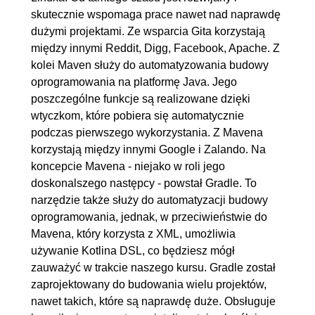
publikowanie zmian w kodzie
skutecznie wspomaga prace nawet nad naprawdę
6.5. Pobieranie zmian w kodzie
00:06:46
dużymi projektami. Ze wsparcia Gita korzystają
między innymi Reddit, Digg, Facebook, Apache. Z
oraz nadpisywanie stanu gałęzi
kolei Maven służy do automatyzowania budowy
6.6. Cofanie stanu gałęzi
00:04:42
oprogramowania na platformę Java. Jego
6.7. Pracowanie na wielu
00:06:21
poszczególne funkcje są realizowane dzięki
gałęziach
wtyczkom, które pobiera się automatycznie
podczas pierwszego wykorzystania. Z Mavena
6.8. Ignorowanie plików oraz
00:04:42
korzystają między innymi Google i Zalando. Na
folderów
koncepcie Mavena - niejako w roli jego
6.9. Korzystanie z Gita w
00:11:50
doskonalszego następcy - powstał Gradle. To
IntelliJ IDEA
narzędzie także służy do automatyzacji budowy
oprogramowania, jednak, w przeciwieństwie do
7. Najpopularniejsze serwisy
00:25:27
Mavena, który korzysta z XML, umożliwia
oferujące umieszczanie projektów
używanie Kotlina DSL, co będziesz mógł
zauważyć w trakcie naszego kursu. Gradle został
używających Gita
zaprojektowany do budowania wielu projektów,
7.1. GitHub
00:09:36
nawet takich, które są naprawdę duże. Obsługuje
7.2. GitLab
00:07:25