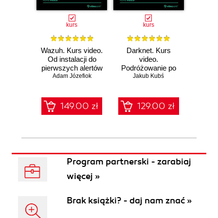
kurs
kurs
Wazuh. Kurs video.
Darknet. Kurs
Metas
Od instalacji do
video.
vid
pierwszych alertów
Podróżowanie po
pene
Adam Józefiok
ciemnej stronie
Jakub Kubś
Ad
ł
sieci
zabe
149.00 zł
129.00 zł
1
Program partnerski - zarabiaj
więcej »
Brak książki? - daj nam znać »