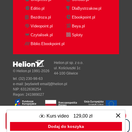
Editio.pl
DlaBystrzakow.pl
Bezdroza.pl
Ebookpoint.pl
Videopoint.pl
Beya.pl
Czytalisek.pl
Sploty
Biblio.Ebookpoint.pl
Helion.pl sp. z o.o.
ul. Kościuszki 1c
© Helion.pl 1991-2026
44-100 Gliwice
tel. (32) 230-98-63
e-mail:
[wyświetl email]@helion.pl
NIP: 6312636254
Regon: 241989027
Kurs video
129,00 zł
Designed with ♥ by
Tonik.pl
Dodaj do koszyka