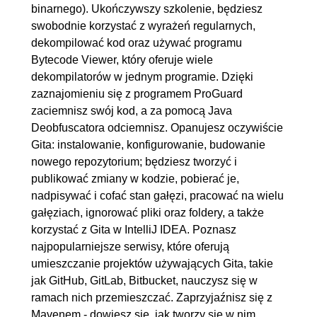
9.1. Co to Gradle
00:01:19
binarnego). Ukończywszy szkolenie, będziesz
9.2. Instalacja Gradle'a
00:02:46
swobodnie korzystać z wyrażeń regularnych,
dekompilować kod oraz używać programu
9.3. Tworzenie projektu i
00:08:11
Bytecode Viewer, który oferuje wiele
podstawowe informacje o
dekompilatorów w jednym programie. Dzięki
projekcie
zaznajomieniu się z programem ProGuard
9.4. System repozytoriów oraz
00:08:23
zaciemnisz swój kod, a za pomocą Java
Deobfuscatora odciemnisz. Opanujesz oczywiście
system zależności
Gita: instalowanie, konfigurowanie, budowanie
9.5. System wtyczek oraz
00:07:38
nowego repozytorium; będziesz tworzyć i
budowa projektu
publikować zmiany w kodzie, pobierać je,
nadpisywać i cofać stan gałęzi, pracować na wielu
10. Podsumowanie - bot na Discorda
01:00:39
gałęziach, ignorować pliki oraz foldery, a także
10.1. Przygotowanie
00:18:45
korzystać z Gita w IntelliJ IDEA. Poznasz
środowiska pracy
najpopularniejsze serwisy, które oferują
umieszczanie projektów używających Gita, takie
10.2. Łączenie się z botem
00:11:42
jak GitHub, GitLab, Bitbucket, nauczysz się w
oraz automatyczne
ramach nich przemieszczać. Zaprzyjaźnisz się z
przydzielanie rangi
Mavenem - dowiesz się, jak tworzy się w nim