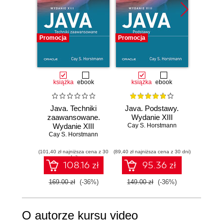
Promocja
Promocja
Promocj
książka
ebook
książka
ebook
ksią
Java. Techniki
Java. Podstawy.
G
zaawansowane.
Wydanie XIII
profes
Wydanie XIII
Cay S. Horstmann
Wy
Cay S. Horstmann
Scott Ch
(101,40 zł najniższa cena z 30
(89,40 zł najniższa cena z 30 dni)
(65,40 zł naj
dni)
108.16 zł
95.36 zł
169.00 zł
(-36%)
149.00 zł
(-36%)
109.0
O autorze kursu video