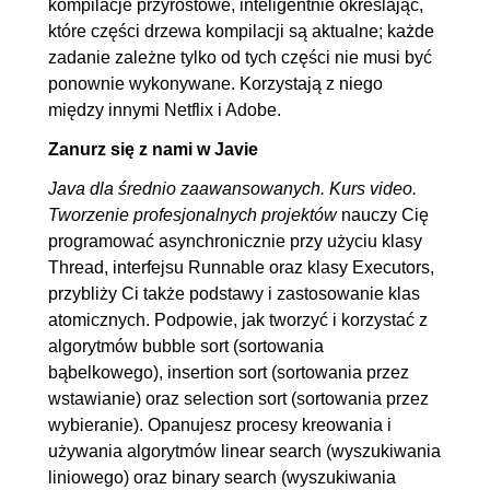
kompilacje przyrostowe, inteligentnie określając,
które części drzewa kompilacji są aktualne; każde
7.3. BitBucket
00:08:26
zadanie zależne tylko od tych części nie musi być
8. Maven - narzędzie do budowania
00:32:06
ponownie wykonywane. Korzystają z niego
projektów
między innymi Netflix i Adobe.
8.1. Co to Maven
00:02:04
Zanurz się z nami w Javie
8.2. Instalacja Mavena
00:03:09
Java dla średnio zaawansowanych. Kurs video.
8.3. Tworzenie projektu i
00:08:00
Tworzenie profesjonalnych projektów
nauczy Cię
programować asynchronicznie przy użyciu klasy
podstawowe informacje o
Thread, interfejsu Runnable oraz klasy Executors,
projekcie
przybliży Ci także podstawy i zastosowanie klas
8.4. System repozytoriów oraz
00:10:01
atomicznych. Podpowie, jak tworzyć i korzystać z
system zależności
algorytmów bubble sort (sortowania
bąbelkowego), insertion sort (sortowania przez
8.5. System wtyczek oraz
00:08:52
wstawianie) oraz selection sort (sortowania przez
budowa projektu
wybieranie). Opanujesz procesy kreowania i
używania algorytmów linear search (wyszukiwania
9. Gradle - następca Mavena
00:28:17
liniowego) oraz binary search (wyszukiwania