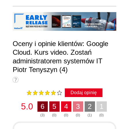
Oceny i opinie klientów: Google
Cloud. Kurs video. Zostań
administratorem systemów IT
Piotr Tenyszyn (4)
Dodaj opinię
5.0
6
5
4
3
2
1
(3)
(0)
(0)
(0)
(1)
(0)