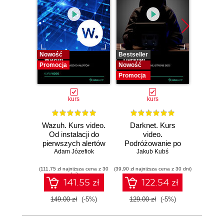
Nowość
Bestseller
Bestselle
Promocja
Nowość
Nowość
Promocja
Promocj
kurs
kurs
Wazuh. Kurs video.
Darknet. Kurs
Metas
Od instalacji do
video.
vid
pierwszych alertów
Podróżowanie po
pene
Adam Józefiok
ciemnej stronie
Jakub Kubś
Ad
ł
sieci
zabe
(111,75 zł najniższa cena z 30
(39,90 zł najniższa cena z 30 dni)
(96,75 zł naj
dni)
141.55 zł
122.54 zł
149.00 zł
(-5%)
129.00 zł
(-5%)
129.0