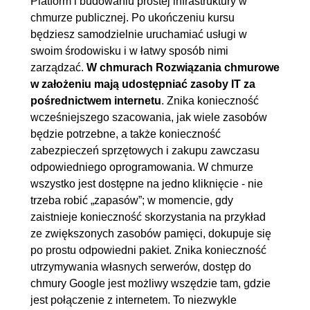
Platform i budowaniu prostej infrastruktury w
7.2. Kontenery w GCP
00:11:27
chmurze publicznej. Po ukończeniu kursu
7.3. Storzenie własnego klastra
00:07:31
będziesz samodzielnie uruchamiać usługi w
GKE
swoim środowisku i w łatwy sposób nimi
zarządzać.
W chmurach Rozwiązania chmurowe
7.4. Uruchomienie Deployment
00:08:00
w założeniu mają udostępniać zasoby IT za
w GKE
pośrednictwem internetu
. Znika konieczność
7.5. Uruchomienie Deployment
00:07:25
wcześniejszego szacowania, jak wiele zasobów
z własnego obrazu w GKE i
będzie potrzebne, a także konieczność
zabezpieczeń sprzętowych i zakupu zawczasu
wystawienie usługi na świat
odpowiedniego oprogramowania. W chmurze
7.6. Podsumowanie
00:02:32
wszystko jest dostępne na jedno kliknięcie - nie
8. Serverless w Google Cloud
00:57:11
trzeba robić „zapasów”; w momencie, gdy
zaistnieje konieczność skorzystania na przykład
Platform
ze zwiększonych zasobów pamięci, dokupuje się
8.1. Czym jest rozwiązanie
00:03:46
po prostu odpowiedni pakiet. Znika konieczność
Serverless
utrzymywania własnych serwerów, dostęp do
chmury Google jest możliwy wszędzie tam, gdzie
8.2. Omówienie Google Cloud
00:03:55
jest połączenie z internetem. To niezwykle
Functions