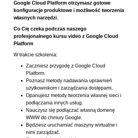
Google Cloud Platform otrzymasz gotowe
4.3. Grupy instancji
00:10:38
konfiguracje produktowe i możliwość tworzenia
4.4. Uruchomienie
OGLĄDAJ »
własnych narzędzi
.
Wordpressa na CE
00:06:14
Co Cię czeka podczas naszego
4.5. Podsumowanie
00:02:32
profesjonalnego kursu video z Google Cloud
Platform
5. Sieć w GCP
00:48:50
W trakcie szkolenia:
5.1. Regiony i strefy w GCP
00:03:44
Zaczniesz przygodę z Google Cloud
5.2. Czym jest VPC, sieć i
00:06:52
Platform.
podsieci
Poznasz metody nadawania uprawnień
5.3. Własne VPC i podsieć
00:08:30
użytkownikom i zarządzania dostępami.
5.4. VPC z własymi regułami
00:14:27
Opanujesz metody tworzenia własnej sieci i
podłączania innych usług.
firewall
Nauczysz się podłączać własną domenę
5.5. Cloud DNS
00:12:32
WWW do chmury Google.
5.6. Podusmowanie
00:02:45
Będziesz uruchamiać maszyny wirtualne i
nimi zarządzać.
6. Cloud Storage
00:45:20