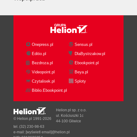
Onepress.pl
Sensus.pl
Editio.pl
DlaBystrzakow.pl
Bezdroza.pl
Ebookpoint.pl
Videopoint.pl
Beya.pl
Czytalisek.pl
Sploty
Biblio.Ebookpoint.pl
Helion.pl sp. z o.o.
ul. Kościuszki 1c
© Helion.pl 1991-2026
44-100 Gliwice
tel. (32) 230-98-63
e-mail:
[wyświetl email]@helion.pl