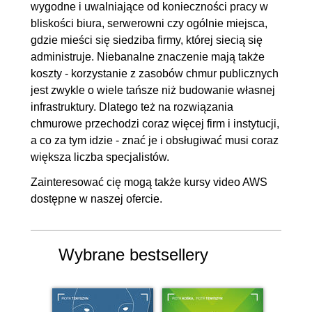
wygodne i uwalniające od konieczności pracy w
8.3. Uruchomienie aplikacji w
00:11:10
bliskości biura, serwerowni czy ogólnie miejsca,
Google Cloud Functions
gdzie mieści się siedziba firmy, której siecią się
administruje. Niebanalne znaczenie mają także
8.4. Omówienie Google App
00:04:09
koszty - korzystanie z zasobów chmur publicznych
Engine
jest zwykle o wiele tańsze niż budowanie własnej
8.5. Uruchomienie aplikacji w
00:13:34
infrastruktury. Dlatego też na rozwiązania
Google App Engine
chmurowe przechodzi coraz więcej firm i instytucji,
a co za tym idzie - znać je i obsługiwać musi coraz
8.6. Omówienie Cloud Run
00:05:02
większa liczba specjalistów.
8.7. Uruchomienie aplikacji w
00:10:53
Zainteresować cię mogą także
kursy video AWS
Cloud Run
dostępne w naszej ofercie.
8.8. Podsumowanie
00:04:42
9. Bazy danych w GCP
00:32:36
Wybrane bestsellery
9.1. Czym jest Cloud SQL,
00:11:40
Konfiguracja swojej bazy
danych