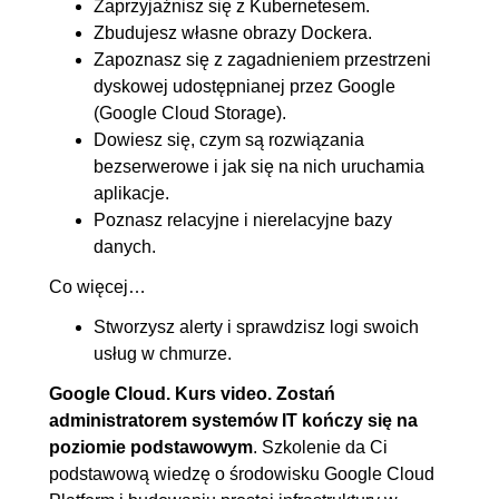
Zaprzyjaźnisz się z Kubernetesem.
6.1. Czym jest Cloud Storage
00:04:39
Zbudujesz własne obrazy Dockera.
6.2. Stworzenie własnego
00:07:33
Zapoznasz się z zagadnieniem przestrzeni
dyskowej udostępnianej przez Google
bucketa
(Google Cloud Storage).
6.3. Dostęp do bucketa i
00:07:19
Dowiesz się, czym są rozwiązania
obiektów
bezserwerowe i jak się na nich uruchamia
6.4. Stworzenie maszyny
00:10:23
aplikacje.
Poznasz relacyjne i nierelacyjne bazy
wirtualnej i zapis danych do
danych.
Cloud Storage
Co więcej…
6.5. Cykl życia,
OGLĄDAJ »
wersjonowanie plików w
00:12:46
Stworzysz alerty i sprawdzisz logi swoich
usług w chmurze.
Cloud Storage
6.6. Podusmowanie
00:02:40
Google Cloud. Kurs video. Zostań
administratorem systemów IT kończy się na
7. GKE - Kubernetes w GCP
00:40:05
poziomie podstawowym
. Szkolenie da Ci
podstawową wiedzę o środowisku Google Cloud
7.1. Kilka słówa o GKE
00:03:10