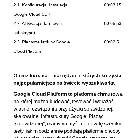
2.1. Konfiguracja, Instalacja
00:03:15
Google Cloud SDK
2.2. Aktywacja darmowej
00:06:53
subskrypcji
2.3. Pierwsze kroki w Google
00:02:51
Cloud Platform
2.4. Ustawienia opłat
00:03:09
2.5. Ustawienie alertów
00:04:11
Obierz kurs na… narzędzia, z których korzysta
dotyczących płatności
najpopularniejsza na świecie wyszukiwarka
2.6. Ustawienie dostępu dla
00:04:31
Google Cloud Platform to platforma chmurowa
,
zwykłego użytkownika
na której można budować, testować i wdrażać
2.7. Poznanie Cloud Shella i
00:03:03
własne rozwiązania przy użyciu sprawdzonej,
Cloud edytora
skalowalnej infrastruktury Google. Pisząc
„sprawdzonej”, mamy na myśli naprawdę szerokie
2.8. Poruszanie się po
00:04:19
testy, jakim codziennie poddają platformę choćby
dokumentacji