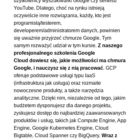
użytkownicy wyszukiwarki Google czy serwisu
2.9. Podsumowanie
00:04:01
YouTube. Dlatego, choć na rynku istnieją
oczywiście inne rozwiązania, każdy, kto jest
3. Tożsamość i zarządzanie
00:21:40
programistą/testerem,
dostępem do usług
developerem/administratorem danych, powinien
się uważnie przyjrzeć chmurze Google. Tym
3.1. Czym jest IAM
00:03:14
samym rozważyć udział w tym kursie.
Z naszego
3.2. Hierarchia zasobów
00:05:14
profesjonalnego szkolenia Google
3.3. Role i dostępy w IAM
00:03:49
Cloud dowiesz się, jakie możliwości ma chmura
3.4. IAM w praktyce
00:05:53
Google, i nauczysz się z nią pracować
. GCP
oferuje podstawowe usługi typu IaaS
3.5. Podsumowanie
00:03:30
(infrastruktura jak usługa) oraz rozmaite
4. Maszyna wirtualna w GCP
00:50:13
nowoczesne produkty, a także narzędzia
analityczne. Dzięki nim, niezależnie od tego, jakim
4.1. Omówienie maszyny
00:14:40
budżetem dysponujesz dla danego projektu,
wirtualnej w GCP, Storzenie
zyskujesz dostęp do najbardziej zaawansowanych
własnej maszyny wirtualnej
produktów i usług, takich jak Compute Engine, App
4.2. Zarzdzanie dyskami dla
00:16:09
Engine, Google Kubernetes Engine, Cloud
Bigtable, Cloud Spanner czy BigQuery.
Wraz z
maszyn wirtualnych, Snapshots