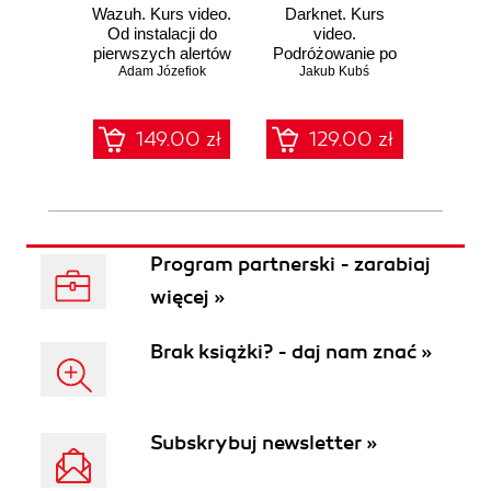
Wazuh. Kurs video.
Darknet. Kurs
Metas
Od instalacji do
video.
vid
pierwszych alertów
Podróżowanie po
pene
Adam Józefiok
ciemnej stronie
Jakub Kubś
Ad
ł
sieci
zabe
149.00 zł
129.00 zł
1
Program partnerski - zarabiaj
więcej »
Brak książki? - daj nam znać »
Subskrybuj newsletter »