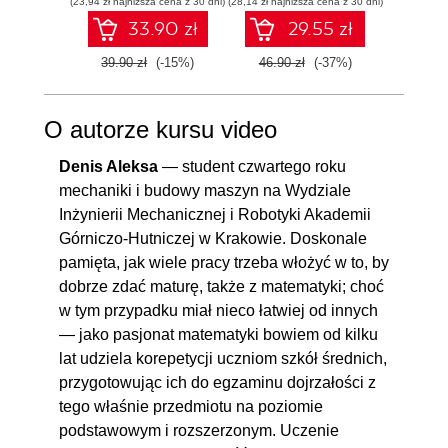
(23,94 zł najniższa cena z 30 dni)
(28,14 zł najniższa cena z 30 dni)
(28,14 zł naj
33.90 zł
29.55 zł
39.90 zł
(-15%)
46.90 zł
(-37%)
46.90
O autorze kursu video
Denis Aleksa
— student czwartego roku
mechaniki i budowy maszyn na Wydziale
Inżynierii Mechanicznej i Robotyki Akademii
Górniczo-Hutniczej w Krakowie. Doskonale
pamięta, jak wiele pracy trzeba włożyć w to, by
dobrze zdać maturę, także z matematyki; choć
w tym przypadku miał nieco łatwiej od innych
— jako pasjonat matematyki bowiem od kilku
lat udziela korepetycji uczniom szkół średnich,
przygotowując ich do egzaminu dojrzałości z
tego właśnie przedmiotu na poziomie
podstawowym i rozszerzonym. Uczenie