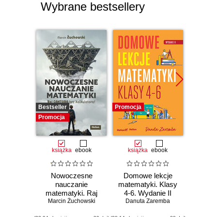
Wybrane bestsellery
Bestseller
Promocja
Promocj
Promocja
książka
ebook
książka
ebook
ksią
Nowoczesne
Domowe lekcje
Domo
nauczanie
matematyki. Klasy
matema
matematyki. Raj
4-6. Wydanie II
7 i 8.
Marcin Żuchowski
Cantora bez
Danuta Zaremba
Danu
kalkulatora?