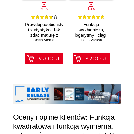
kurs
kurs
Prawdopodobieństwo
Funkcja
Pojęci
i statystyka. Jak
wykładnicza,
funkcja
zdać maturę z
logarytmy i ciągi.
zdać
matematyki? Kurs
Denis Aleksa
Jak zdać maturę z
Denis Aleksa
matema
Den
video. Poziom
matematyki? Kurs
vide
podstawowy
video. Poziom
pod
podstawowy
39.00 zł
39.00 zł
Oceny i opinie klientów: Funkcja
kwadratowa i funkcja wymierna.