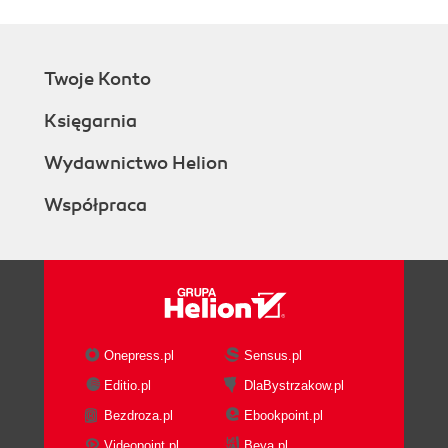
Twoje Konto
Księgarnia
Wydawnictwo Helion
Współpraca
Onepress.pl
Sensus.pl
Editio.pl
DlaBystrzakow.pl
Bezdroza.pl
Ebookpoint.pl
Videopoint.pl
Beya.pl