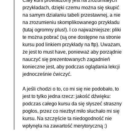
Cały kurs prowadzony jest na zrozumiałych
przykładach, dzięki czemu można się skupić
na samym działaniu tabeli przestawnej, a nie
na zrozumieniu skomplikowanego przykładu
(tutaj ogromny plus!). I co najważniejsze: pliki
te można pobrać (są one dostępne na stronie
kursu pod linkiem przykłady na ftp). Uważam,
że jest to must have, ponieważ aby porządnie
nauczyć się prezentowanych zagadnień
konieczne jest, aby podczas oglądania lekcji
jednocześnie ćwiczyć.
A jeśli chodzi o to, co mi się nie podobało, to
jest to tylko jedna rzecz: jakość dźwięku:
podczas całego kursu da się słyszeć straszny
pogłos, przez co niezbyt miło słuchało mi się
kursu. Na szczęście ta niedogodność nie
wpłynęła na zawartość merytoryczną :)