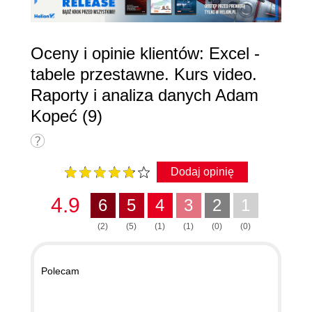
Oceny i opinie klientów: Excel -
tabele przestawne. Kurs video.
Raporty i analiza danych Adam
Kopeć (9)
Dodaj opinię
4.9
6
5
4
3
2
1
(2)
(5)
(1)
(1)
(0)
(0)
Polecam