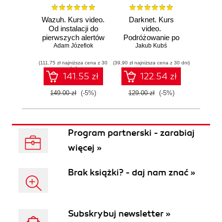
Wazuh. Kurs video.
Darknet. Kurs
Metas
Od instalacji do
video.
vid
pierwszych alertów
Podróżowanie po
pene
Adam Józefiok
ciemnej stronie
Jakub Kubś
Ad
ł
sieci
zabe
(111,75 zł najniższa cena z 30
(39,90 zł najniższa cena z 30 dni)
(96,75 zł naj
dni)
141.55 zł
122.54 zł
149.00 zł
(-5%)
129.00 zł
(-5%)
129.0
Program partnerski - zarabiaj
więcej »
Brak książki? - daj nam znać »
Subskrybuj newsletter »