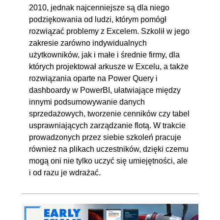
przestawnego
2010, jednak najcenniejsze są dla niego
podziękowania od ludzi, którym pomógł
10. Źródła danych
00:21:54
rozwiązać problemy z Excelem. Szkolił w jego
10.1. Zewnętrzne źródła
00:02:15
zakresie zarówno indywidualnych
użytkowników, jak i małe i średnie firmy, dla
danych - plik Excela
których projektował arkusze w Excelu, a także
10.2. Zewnętrzne źródła
00:01:00
rozwiązania oparte na Power Query i
danych - Access
dashboardy w PowerBI, ułatwiające między
10.3. Zewnętrzne źródła
00:03:02
innymi podsumowywanie danych
sprzedażowych, tworzenie cenników czy tabel
danych - plik tekstowy
usprawniających zarządzanie flotą. W trakcie
10.4. Zewnętrzne źródła
00:01:58
prowadzonych przez siebie szkoleń pracuje
danych - strony WWW
również na plikach uczestników, dzięki czemu
10.5. Zmiana źródła danych
00:05:58
mogą oni nie tylko uczyć się umiejętności, ale
i od razu je wdrażać.
10.6. Konsolidacja danych z
00:07:41
wielu źródeł