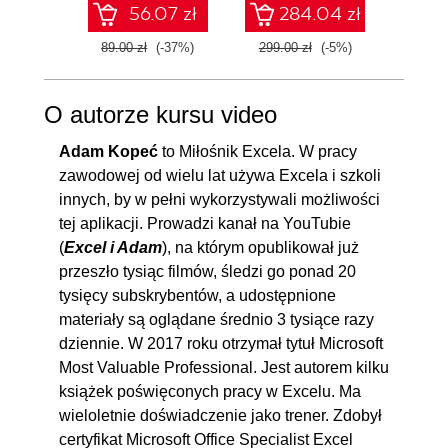
przestawnego i przyciski pól na
56.07 zł
284.04 zł
wykresie
89.00 zł
(-37%)
299.00 zł
(-5%)
229.0
8. Obliczenia w tabeli przestawnej
00:07:27
O autorze kursu video
8.1. Pole obliczeniowe
00:02:32
8.2. Element obliczeniowy
00:04:55
Adam Kopeć
to Miłośnik Excela. W pracy
zawodowej od wielu lat używa Excela i szkoli
9. Drukowanie tabel przestawnych
00:07:29
innych, by w pełni wykorzystywali możliwości
9.1. Drukowanie tabeli
00:01:01
tej aplikacji. Prowadzi kanał na YouTubie
przestawnej
(
Excel i Adam
), na którym opublikował już
przeszło tysiąc filmów, śledzi go ponad 20
9.2. Drukowanie nagłówków
00:01:46
tysięcy subskrybentów, a udostępnione
tabeli przestawnej na górze
materiały są oglądane średnio 3 tysiące razy
każdej strony
dziennie. W 2017 roku otrzymał tytuł Microsoft
9.3. Drukowanie każdego
00:02:03
Most Valuable Professional. Jest autorem kilku
książek poświęconych pracy w Excelu. Ma
elementu na osobnej stronie
wieloletnie doświadczenie jako trener. Zdobył
9.4. Drukowanie wykresu
00:02:39
certyfikat Microsoft Office Specialist Excel