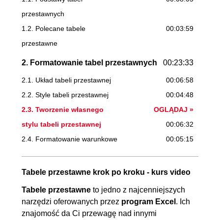
przestawnych
1.2. Polecane tabele
00:03:59
przestawne
2. Formatowanie tabel przestawnych
00:23:33
2.1. Układ tabeli przestawnej
00:06:58
2.2. Style tabeli przestawnej
00:04:48
2.3. Tworzenie własnego
OGLĄDAJ »
stylu tabeli przestawnej
00:06:32
2.4. Formatowanie warunkowe
00:05:15
3. Praca z tabelami przestawnymi
00:18:08
Tabele przestawne krok po kroku - kurs video
3.1. Sumy końcowe i częściowe
00:07:05
Tabele przestawne
to jedno z najcenniejszych
3.2. Grupowanie dat
00:03:48
narzędzi oferowanych przez
program Excel
. Ich
3.3. Grupowanie liczb
00:03:52
znajomość da Ci przewagę nad innymi
3.4. Grupowanie tekstu i
00:03:23