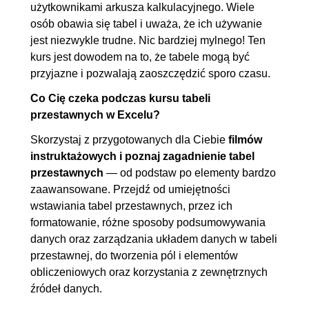
użytkownikami arkusza kalkulacyjnego. Wiele
niestandardowe
osób obawia się tabel i uważa, że ich używanie
jest niezwykle trudne. Nic bardziej mylnego! Ten
4. Prezentacja danych liczbowych w
00:24:30
kurs jest dowodem na to, że tabele mogą być
tabeli przestawnej
przyjazne i pozwalają zaoszczędzić sporo czasu.
4.1. Sposoby podsumowania
00:04:14
Co Cię czeka podczas kursu tabeli
danych w tabelach
przestawnych w Excelu?
przestawnych
Skorzystaj z przygotowanych dla Ciebie
filmów
4.2. Podsumowanie danych z
00:03:21
instruktażowych i poznaj zagadnienie tabel
przestawnych
— od podstaw po elementy bardzo
wielu pól
zaawansowane. Przejdź od umiejętności
4.3. Pokaż wartości jako, część
00:06:39
wstawiania tabel przestawnych, przez ich
1
formatowanie, różne sposoby podsumowywania
4.4. Pokaż wartości jako, część
00:02:37
danych oraz zarządzania układem danych w tabeli
przestawnej, do tworzenia pól i elementów
2
obliczeniowych oraz korzystania z zewnętrznych
4.5. Model danych i tworzenie
00:04:07
źródeł danych.
relacji pomiędzy tabelami