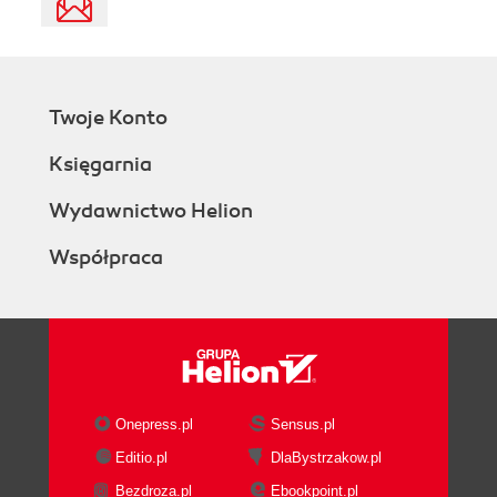
Twoje Konto
Księgarnia
Wydawnictwo Helion
Współpraca
Onepress.pl
Sensus.pl
Editio.pl
DlaBystrzakow.pl
Bezdroza.pl
Ebookpoint.pl