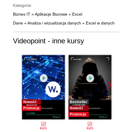
Kategorie:
Biznes IT
»
Aplikacje Biurowe
»
Excel
Dane
»
Analiza i wizualizacja danych
»
Excel w danych
Videopoint - inne kursy
Nowość
Bestseller
Bestselle
Promocja
Nowość
Nowość
Promocja
Promocj
kurs
kurs