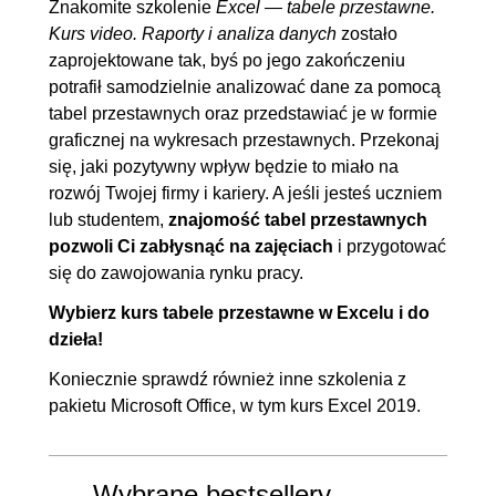
Znakomite szkolenie
Excel — tabele przestawne.
4.6. Tabele przestawne na
00:03:32
Kurs video. Raporty i analiza danych
zostało
niezależnych raportach
zaprojektowane tak, byś po jego zakończeniu
potrafił samodzielnie analizować dane za pomocą
5. Sortowanie i filtrowanie danych w
00:39:33
tabel przestawnych oraz przedstawiać je w formie
tabeli przestawnej
graficznej na wykresach przestawnych. Przekonaj
się, jaki pozytywny wpływ będzie to miało na
5.1. Sortowanie
OGLĄDAJ »
rozwój Twojej firmy i kariery. A jeśli jesteś uczniem
automatyczne i ręczne
00:06:34
lub studentem,
znajomość tabel przestawnych
5.2. Sortowanie po listach
00:04:47
pozwoli Ci zabłysnąć na zajęciach
i przygotować
niestandardowych
się do zawojowania rynku pracy.
5.3. Filtrowanie pól
00:06:43
Wybierz kurs tabele przestawne w Excelu i do
5.4. Filtr raportu
00:05:42
dzieła!
5.5. Pokaż strony filtru raportu
00:02:56
Koniecznie sprawdź również inne szkolenia z
5.6. Fragmentatory, część 1
00:05:46
pakietu Microsoft Office, w tym
kurs Excel 2019
.
5.7. Fragmentatory, część 2
00:04:01
5.8. Oś czasu
00:03:04
Wybrane bestsellery