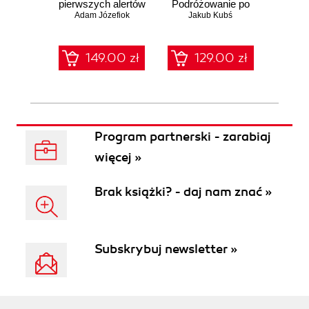
pierwszych alertów
Podróżowanie po
pene
Adam Józefiok
ciemnej stronie
Jakub Kubś
Ad
ł
sieci
zabe
149.00 zł
129.00 zł
1
Program partnerski - zarabiaj
więcej »
Brak książki? - daj nam znać »
Subskrybuj newsletter »