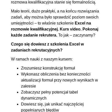
rozmowa kwalifikacyjna stanie się formalnością.
warunków
Mało teorii, dużo praktyki, a na końcu rozwiązania
9.4. JEŻELI w JEŻELI
00:05:26
zadań, aby można było sprawdzić poziom swoich
9.5. Funkcje pomocnicze: LUB i
00:06:04
umiejętności – to właśnie szkolenie
Excel na
rozmowie kwalifikacyjnej. Kurs video. Pokonaj
ORAZ
każde zadanie rekrutera.
To jak – zaczynamy?
9.6. JEŻELI - podsumowanie
00:04:11
Czego się dowiesz z szkolenia Excel w
10. Praca z tekstem
00:07:35
zadaniach rekrutacyjnych?
10.1. Tekst jako kolumny -
00:03:27
W ramach nauki z naszym kursem:
rozdzielenie imion od nazwisk
Zrozumiesz konstrukcję formuł
10.2. Rozbicie kodów
00:02:29
Wykonasz obliczenia bez konieczności
produktów
aktualizacji formuł przy nowych wynikach w
10.3. Pliki .CSV
00:01:39
zakresie
Zobaczysz pełny potencjał tabel
11. Formatowanie warunkowe
00:18:02
dynamicznych
Dowiesz się, jak unikać najczęściej
11.1. Formatowanie
OGLĄDAJ »
popełnianych błędów
warunkowe cz. 1
00:05:42