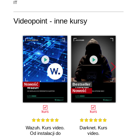
IT
Videopoint - inne kursy
Nowość
Bestseller
Bestselle
Nowość
Nowość
kurs
kurs
Wazuh. Kurs video.
Darknet. Kurs
Metas
Od instalacji do
video.
vid