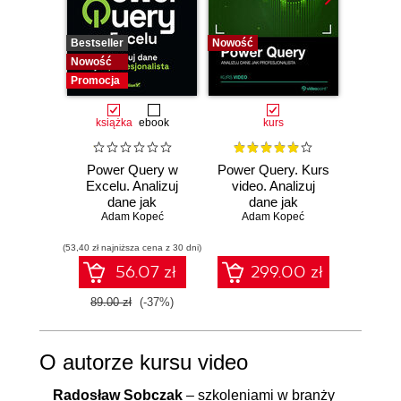
Bestseller
Nowość
Promocj
Nowość
Promocja
książka
ebook
kurs
ksią
Power Query w
Power Query. Kurs
Wor
Excelu. Analizuj
video. Analizuj
Power
dane jak
dane jak
ty
profesjonalista
Adam Kopeć
profesjonalista
Adam Kopeć
zaawa
Edward
(53,40 zł najniższa cena z 30 dni)
(53,40 zł naj
56.07 zł
299.00 zł
89.00 zł
(-37%)
89.00
O autorze kursu video
Radosław Sobczak
– szkoleniami w branży