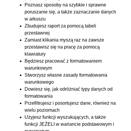
Poznasz sposoby na szybkie i sprawne
11.2. Formatowanie
00:06:34
poruszanie się, a także zaznaczanie danych
warunkowe cz. 2
w arkuszu
Zbudujesz raport za pomocą tabeli
11.3. Pisanie własnych reguł
00:05:46
przestawnej
formatowania warunkowego
Zamiast klikania myszą raz na zawsze
12. Tabele przestawne
00:37:58
przestawisz się na pracę za pomocą
klawiatury
12.1. Cel wykorzystania i
00:02:40
Będziesz pracować z formatowaniem
zasady działania
warunkowym
12.2. Pola tabeli przestawnej
00:09:33
Stworzysz własne zasady formatowania
warunkowego
12.3. Obliczenia w tabeli
00:07:21
Dowiesz się, jak odróżniać typy danych od
przestawnej
formatowania
12.4. Fragmentatory i oś czasu
00:05:00
Przefiltrujesz i posortujesz dane, również na
12.5. Wizualizacja danych
00:13:24
wielu poziomach
Użyjesz funkcji wyszukujących, a także
13. Zadania podsumowujące -
00:40:24
funkcji JEŻELI w wariancie podstawowym i
symulacja zadań na rozmowie