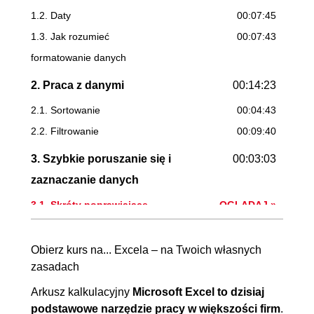
1.2. Daty
00:07:45
1.3. Jak rozumieć
00:07:43
formatowanie danych
2. Praca z danymi
00:14:23
2.1. Sortowanie
00:04:43
2.2. Filtrowanie
00:09:40
3. Szybkie poruszanie się i
00:03:03
zaznaczanie danych
3.1. Skróty poprawiające
OGLĄDAJ »
nawigację w arkuszu
00:03:03
Obierz kurs na... Excela – na Twoich własnych
4. Konstrukcja formuł
00:03:10
zasadach
4.1. Z czego składa się każda
00:03:10
Arkusz kalkulacyjny
Microsoft Excel to dzisiaj
formuła?
podstawowe narzędzie pracy w większości firm
.