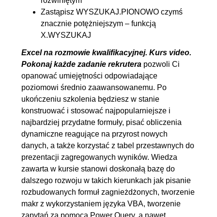
rozwiniętym
Zastąpisz WYSZUKAJ.PIONOWO czymś
kwalifikacyjnej
znacznie potężniejszym – funkcją
13.1. Zadanie 1: Formatowanie
00:01:43
X.WYSZUKAJ
13.2. Zadanie 2: Filtrowanie
00:02:10
Excel na rozmowie kwalifikacyjnej. Kurs video.
13.3. Zadanie 3: Obliczenia
00:04:01
Pokonaj każde zadanie rekrutera
pozwoli Ci
13.4. Zadanie 4: Adresowanie
00:01:47
opanować umiejętności odpowiadające
poziomowi średnio zaawansowanemu. Po
13.5. Zadanie 5: Wyszukiwanie
00:02:29
ukończeniu szkolenia będziesz w stanie
13.6. Zadanie 6: JEŻELI
00:11:14
konstruować i stosować najpopularniejsze i
13.7. Zadanie 7: Tekst jako
00:01:36
najbardziej przydatne formuły, pisać obliczenia
kolumny
dynamiczne reagujące na przyrost nowych
danych, a także korzystać z tabel przestawnych do
13.8. Zadanie 8: Formatowanie
00:04:49
prezentacji zagregowanych wyników. Wiedza
warunkowe
zawarta w kursie stanowi doskonałą bazę do
13.9. Zadanie 9: Tabela
00:05:50
dalszego rozwoju w takich kierunkach jak pisanie
przestawna 1
rozbudowanych formuł zagnieżdżonych, tworzenie
makr z wykorzystaniem języka VBA, tworzenie
13.10. Zadanie 10: Tabela
00:04:45
zapytań za pomocą Power Query, a nawet