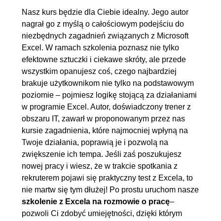
8.2. Wyszukiwanie między
00:03:09
Nasz kurs będzie dla Ciebie idealny. Jego autor
dwoma tabelami
nagrał go z myślą o całościowym podejściu do
8.3. Ograniczenia funkcji
00:04:42
niezbędnych zagadnień związanych z Microsoft
Excel. W ramach szkolenia poznasz nie tylko
WYSZUKAJ.PIONOWO
efektowne sztuczki i ciekawe skróty, ale przede
8.4. Podsumowanie -
00:03:10
wszystkim opanujesz coś, czego najbardziej
WYSZUKAJ.PIONOWO
brakuje użytkownikom nie tylko na podstawowym
8.5. X.WYSZUKAJ - zasady
00:04:01
poziomie – pojmiesz logikę stojącą za działaniami
w programie Excel. Autor, doświadczony trener z
działania
obszaru IT, zawarł w proponowanym przez nas
8.6. X.WYSZUKAJ - trzy
00:04:04
kursie zagadnienia, które najmocniej wpłyną na
przewagi, jedna wada
Twoje działania, poprawią je i pozwolą na
zwiększenie ich tempa. Jeśli zaś poszukujesz
9. Funkcja JEŻELI
00:33:37
nowej pracy i wiesz, że w trakcie spotkania z
9.1. Cel wykorzystania i zasady
00:05:01
rekruterem pojawi się praktyczny test z Excela, to
nie martw się tym dłużej! Po prostu uruchom nasze
działania
szkolenie z Excela na rozmowie o pracę
–
9.2. JEŻELI - pierwsze kroki
00:07:57
pozwoli Ci zdobyć umiejętności, dzięki którym
9.3. Pisanie złożonych
00:04:58