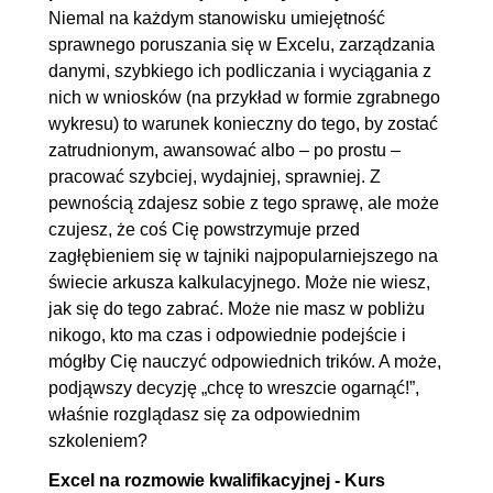
Niemal na każdym stanowisku umiejętność
5. Podstawowe działania i obliczenia
00:06:22
sprawnego poruszania się w Excelu, zarządzania
5.1. Obliczenia: SUMA,
00:06:22
danymi, szybkiego ich podliczania i wyciągania z
ŚREDNIA, MAX, MIN, MAX.K,
nich w wniosków (na przykład w formie zgrabnego
wykresu) to warunek konieczny do tego, by zostać
MIN.K
zatrudnionym, awansować albo – po prostu –
6. Rodzaje adresowania komórek
00:04:44
pracować szybciej, wydajniej, sprawniej. Z
pewnością zdajesz sobie z tego sprawę, ale może
6.1. Adresy względne i
00:04:44
czujesz, że coś Cię powstrzymuje przed
bezwzględne
zagłębieniem się w tajniki najpopularniejszego na
świecie arkusza kalkulacyjnego. Może nie wiesz,
7. Tabele dynamiczne
00:08:29
jak się do tego zabrać. Może nie masz w pobliżu
7.1. Dlaczego tabela to taki
00:08:29
nikogo, kto ma czas i odpowiednie podejście i
gamechanger?
mógłby Cię nauczyć odpowiednich trików. A może,
podjąwszy decyzję „chcę to wreszcie ogarnąć!”,
8. Funkcje wyszukiwania
00:26:57
właśnie rozglądasz się za odpowiednim
8.1. Cel wykorzystania i zasady
00:07:51
szkoleniem?
działania
Excel na rozmowie kwalifikacyjnej - Kurs