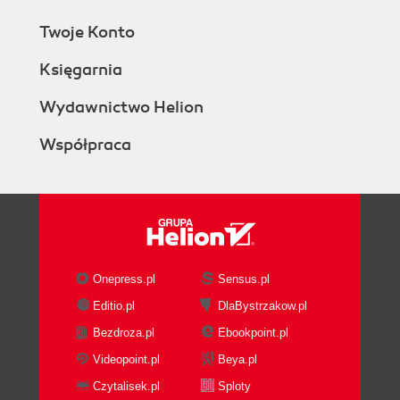
Twoje Konto
Księgarnia
Wydawnictwo Helion
Współpraca
Onepress.pl
Sensus.pl
Editio.pl
DlaBystrzakow.pl
Bezdroza.pl
Ebookpoint.pl
Videopoint.pl
Beya.pl
Czytalisek.pl
Sploty