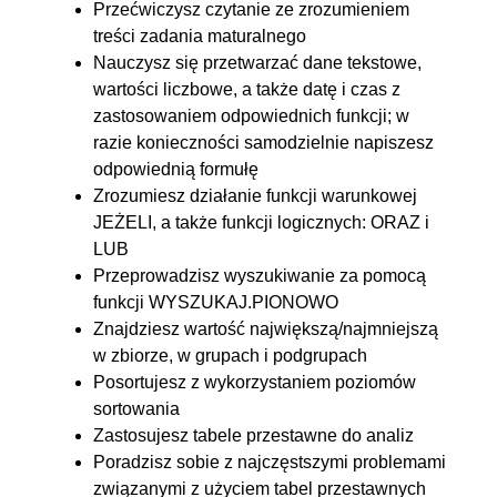
Przećwiczysz czytanie ze zrozumieniem
6.5. Arkusz matury próbnej ze
00:28:19
treści zadania maturalnego
stycznia 2023 - zadanie Pesele
Nauczysz się przetwarzać dane tekstowe,
wartości liczbowe, a także datę i czas z
6.6. Arkusz matury z maja 2023
00:15:05
zastosowaniem odpowiednich funkcji; w
- Konfitury owocowe
razie konieczności samodzielnie napiszesz
6.7. Arkusz matury z czerwca
00:14:16
odpowiednią formułę
2023 - Fotowoltaika
Zrozumiesz działanie funkcji warunkowej
JEŻELI, a także funkcji logicznych: ORAZ i
6.8. Arkusz matury próbnej ze
00:13:02
LUB
stycznia 2024 - zadanie Wyniki
Przeprowadzisz wyszukiwanie za pomocą
Sportowe
funkcji WYSZUKAJ.PIONOWO
6.9. Arkusz matury z maja 2023
00:15:48
Znajdziesz wartość największą/najmniejszą
w zbiorze, w grupach i podgrupach
- zadanie Hurtownia
Posortujesz z wykorzystaniem poziomów
6.10. Arkusz matury z czerwca
00:23:54
sortowania
2024 - zadanie Uzdrowisko
Zastosujesz tabele przestawne do analiz
Poradzisz sobie z najczęstszymi problemami
związanymi z użyciem tabel przestawnych