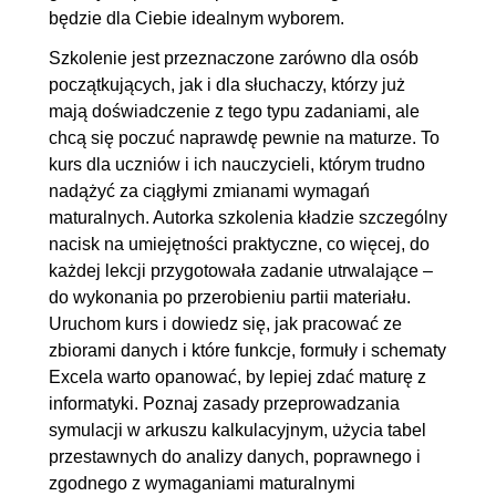
będzie dla Ciebie idealnym wyborem.
4.2. Tabela przestawna -
00:11:15
przygotowywanie zestawień
Szkolenie jest przeznaczone zarówno dla osób
początkujących, jak i dla słuchaczy, którzy już
4.3. Mistrz tabel przestawnych
00:15:06
mają doświadczenie z tego typu zadaniami, ale
- zadania
chcą się poczuć naprawdę pewnie na maturze. To
4.4. Wykresy
00:14:53
kurs dla uczniów i ich nauczycieli, którym trudno
4.5. Problem tabel
00:09:47
nadążyć za ciągłymi zmianami wymagań
maturalnych. Autorka szkolenia kładzie szczególny
przestawnych ze wspólną
nacisk na umiejętności praktyczne, co więcej, do
pamięcią cache
każdej lekcji przygotowała zadanie utrwalające –
4.6. Jakie jeszcze problemy
00:04:35
do wykonania po przerobieniu partii materiału.
możesz mieć z tabelami
Uruchom kurs i dowiedz się, jak pracować ze
zbiorami danych i które funkcje, formuły i schematy
przestawnymi?
Excela warto opanować, by lepiej zdać maturę z
5. Do celu! Odpalamy zadania
00:18:11
informatyki. Poznaj zasady przeprowadzania
symulacji w arkuszu kalkulacyjnym, użycia tabel
maturalne
przestawnych do analizy danych, poprawnego i
5.1. Dane z pliku - siup do
00:08:31
zgodnego z wymaganiami maturalnymi