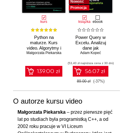
Nowość
Promocja
kurs
książka
ebook
Python na
Power Query w
Power 
maturze. Kurs
Excelu. Analizuj
video
video. Algorytmy i
dane jak
d
Małgorzata Piekarska
podstawy języka.
profesjonalista
Adam Kopeć
profe
Ad
Rozwiązania
zadań maturalnych
(53,40 zł najniższa cena z 30 dni)
139.00 zł
56.07 zł
2
89.00 zł
(-37%)
O autorze kursu video
Małgorzata Piekarska
– przez pierwsze pięć
lat po studiach była programistką C++, a od
2002 roku pracuje w VI Liceum