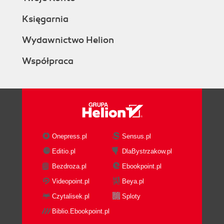
Księgarnia
Wydawnictwo Helion
Współpraca
Onepress.pl
Sensus.pl
Editio.pl
DlaBystrzakow.pl
Bezdroza.pl
Ebookpoint.pl
Videopoint.pl
Beya.pl
Czytalisek.pl
Sploty
Biblio.Ebookpoint.pl