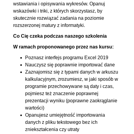
arkusza!
wstawiania i opisywania wykresów. Opanuj
wskazówki i triki, z których skorzystasz, by
5.2. Triki i wskazówki
OGLĄDAJ »
skutecznie rozwiązać zadania na poziomie
maturzyście przydatne
00:09:40
rozszerzonej matury z informatyki.
6. A teraz gwóźdź programu -
02:57:42
Co Cię czeka podczas naszego szkolenia
analityczne zadania maturalne z
W ramach proponowanego przez nas kursu:
treścią
Poznasz interfejs programu Excel 2019
6.1. Arkusz pokazowy - zadanie
00:22:04
Nauczysz się poprawnie importować dane
Brenna
Zaznajomisz się z typami danych w arkuszu
6.2. Informator maturalny -
00:19:43
kalkulacyjnym, zrozumiesz, w jaki sposób w
programie przechowywane są daty i czas,
zadanie Miętowa Dolina
pojmiesz też znaczenie poprawnej
6.3. Informator maturalny -
00:11:32
prezentacji wyniku (poprawne zaokrąglanie
zadanie Ciepłolubni
wartości)
6.4. Arkusz matury próbnej z
00:13:59
Opanujesz umiejętność importowania
danych z pliku tekstowego bez ich
grudnia 2022 - zadanie
zniekształcenia czy utraty
Ekodom