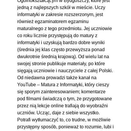
Ogólnokształcącym w Bydgoszczy, które jest
jedną z najlepszych szkół w mieście. Uczy
informatyki w zakresie rozszerzonym, jest
również egzaminatorem egzaminu
maturalnego z tego przedmiotu. Jej uczniowie
co roku licznie przystępują do matury z
informatyki i uzyskują bardzo dobre wyniki
(średnia jej klas często przewyższa ponad
dwukrotnie średnią krajową). Od wielu lat na
swojej stronie publikuje materiały, po które
sięgają uczniowie i nauczyciele z całej Polski.
Od niedawna prowadzi także kanał na
YouTube – Matura z Informatyki, który cieszy
się sporym zainteresowaniem; komentarze
pod filmami świadczą o tym, że przygotowane
przez nią lekcje online trafiają do wyobraźni
uczniów. Ucząc, daje z siebie wszystko.
Potrafi wytłumaczyć to, co trudne, w możliwie
przystępny sposób, ponieważ to rozumie, lubi i