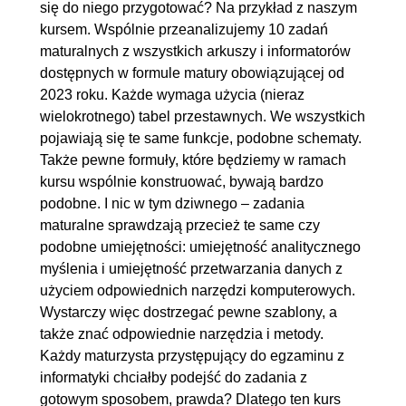
JEŻELI
00:10:21
się do niego przygotować? Na przykład z naszym
kursem. Wspólnie przeanalizujemy 10 zadań
3.2.
00:18:45
maturalnych z wszystkich arkuszy i informatorów
JEŻELI(A1='TRENING';'MISTRZ';'NIE
dostępnych w formule matury obowiązującej od
MISTRZ')
2023 roku. Każde wymaga użycia (nieraz
3.3. Funkcje statystyczne
00:17:44
wielokrotnego) tabel przestawnych. We wszystkich
pojawiają się te same funkcje, podobne schematy.
arkusza
Także pewne formuły, które będziemy w ramach
3.4. Funkcje daty i czasu
00:16:45
kursu wspólnie konstruować, bywają bardzo
3.5. Funkcje tekstowe
00:07:16
podobne. I nic w tym dziwnego – zadania
3.6. Funkcja
00:16:35
maturalne sprawdzają przecież te same czy
podobne umiejętności: umiejętność analitycznego
WYSZUKAJ.PIONOWO - czyli
myślenia i umiejętność przetwarzania danych z
jak oszczędzić dużo czasu
użyciem odpowiednich narzędzi komputerowych.
4. Analiza danych - level up! Tabele
01:03:46
Wystarczy więc dostrzegać pewne szablony, a
także znać odpowiednie narzędzia i metody.
przestawne
Każdy maturzysta przystępujący do egzaminu z
4.1. Tabela przestawna -
00:08:10
informatyki chciałby podejść do zadania z
wstawianie
gotowym sposobem, prawda? Dlatego ten kurs