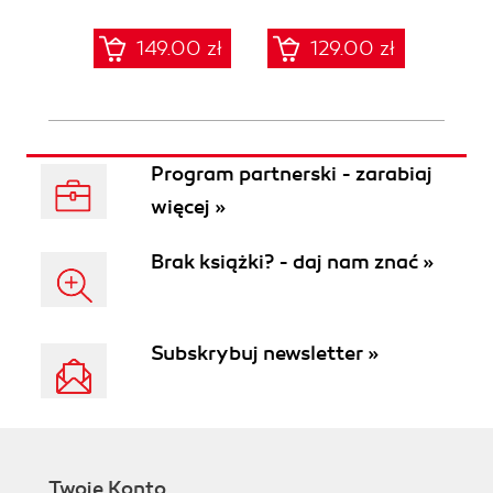
sieci
zabe
149.00 zł
129.00 zł
1
Program partnerski - zarabiaj
więcej »
Brak książki? - daj nam znać »
Subskrybuj newsletter »
Twoje Konto