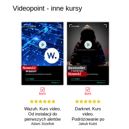
Videopoint - inne kursy
Nowość
Bestseller
Bestselle
Nowość
Nowość
kurs
kurs
Wazuh. Kurs video.
Darknet. Kurs
Metas
Od instalacji do
video.
vid
pierwszych alertów
Podróżowanie po
pene
Adam Józefiok
ciemnej stronie
Jakub Kubś
Ad
ł