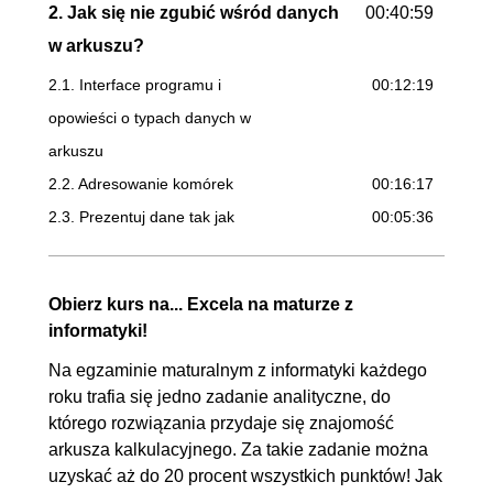
2. Jak się nie zgubić wśród danych
00:40:59
w arkuszu?
2.1. Interface programu i
00:12:19
opowieści o typach danych w
arkuszu
2.2. Adresowanie komórek
00:16:17
2.3. Prezentuj dane tak jak
00:05:36
chcesz
2.4. O zaokrągleniach słów
00:06:47
Obierz kurs na... Excela na maturze z
kilka
informatyki!
3. Przechodzimy do rzeczy.
01:27:26
Na egzaminie maturalnym z informatyki każdego
Analizowanie danych z pomocą
roku trafia się jedno zadanie analityczne, do
którego rozwiązania przydaje się znajomość
funkcji arkusza
arkusza kalkulacyjnego. Za takie zadanie można
3.1. Pierwsza funkcja -
OGLĄDAJ »
uzyskać aż do 20 procent wszystkich punktów! Jak