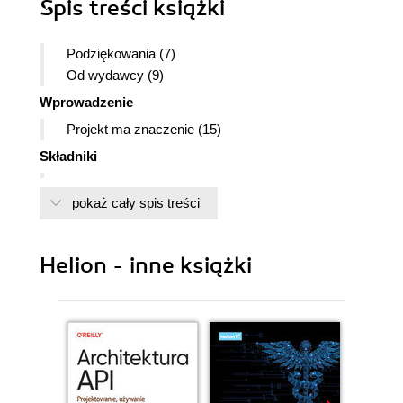
Spis treści
książki
Podziękowania (7)
Od wydawcy (9)
Wprowadzenie
Projekt ma znaczenie (15)
Składniki
Czcionki (43)
pokaż cały spis treści
Komunikowanie się za pomocą kolorów (73)
Opowiedz to zdjęciem lub filmem (103)
Upraszczanie danych (139)
Helion - inne książki
Zasady
Różne rodzaje przestrzeni. Jak je wykorzystać?
(167)
Cel i uwaga (189)
Osiąganie harmonii (207)
Podróż