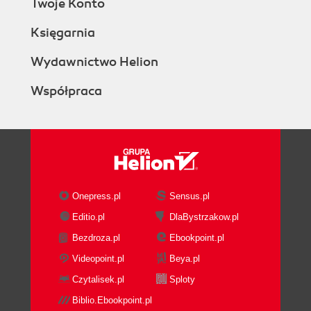
Twoje Konto
Księgarnia
Wydawnictwo Helion
Współpraca
Onepress.pl
Sensus.pl
Editio.pl
DlaBystrzakow.pl
Bezdroza.pl
Ebookpoint.pl
Videopoint.pl
Beya.pl
Czytalisek.pl
Sploty
Biblio.Ebookpoint.pl