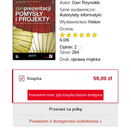
Autor:
Garr Reynolds
Serie wydawnicze:
Autorytety informatyki
Wydawnictwo:
Helion
Ocena:
6.0
/
6
Opinie:
2
Stron:
264
Druk:
oprawa miękka
59,00 zł
Książka
Powiadom mnie, gdy książka będzie dostępna
Przenieś na półkę
Powiadom o dostępności audiobooka »