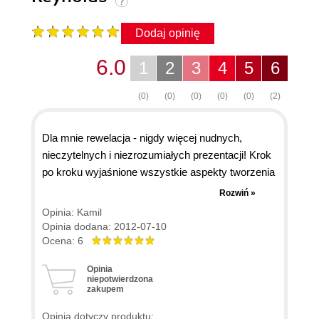
Dodaj opinię
6.0
1
2
3
4
5
6
(0)
(0)
(0)
(0)
(0)
(2)
Dla mnie rewelacja - nigdy więcej nudnych,
nieczytelnych i niezrozumiałych prezentacji! Krok
po kroku wyjaśnione wszystkie aspekty tworzenia
prezentacji multimedialnych. Wiele cennych
Rozwiń »
wskazówek, bardzo dużo porównań graficznych
Opinia: Kamil
prawidłowych i nieprawidłowych slajdów z
Opinia dodana: 2012-07-10
wyjaśnieniem. Graficznie książka bardzo dobrze
Ocena: 6
wydana, duzo kolorowych zdjęć, choć brakuje mi
Opinia
twardej okładki. Zwiększyłbym rozmiar czcionki i
niepotwierdzona
zakupem
wyjustował treść ;))
Opinia dotyczy produktu: