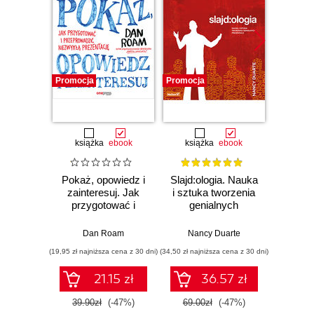
Promocja
Promocja
Promocj
książka
ebook
książka
ebook
Pokaż, opowiedz i
Slajd:ologia. Nauka
Idealna
zainteresuj. Jak
i sztuka tworzenia
krok
przygotować i
genialnych
przeprowadzić
prezentacji
Pi
niezwykłą
Dan Roam
Nancy Duarte
prezentację
(19,95 zł najniższa cena z 30 dni)
(34,50 zł najniższa cena z 30 dni)
(31,19 zł naj
21.15 zł
36.57 zł
39.90zł
(-47%)
69.00zł
(-47%)
38.9