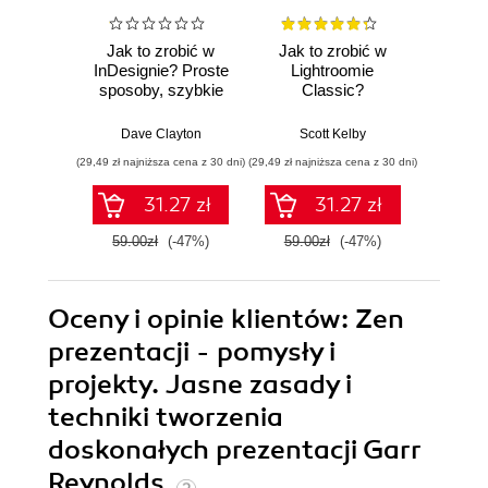
Jak to zrobić w
Jak to zrobić w
Jak t
InDesignie? Proste
Lightroomie
Phot
sposoby, szybkie
Classic?
Najszy
efekty
Najkrótsze drogi do
do sk
najlepszych
Dave Clayton
Scott Kelby
Sc
rozwiązań.
(29,49 zł najniższa cena z 30 dni)
(29,49 zł najniższa cena z 30 dni)
(29,49 zł naj
Wydanie II
31.27 zł
31.27 zł
59.00zł
(-47%)
59.00zł
(-47%)
59.0
Oceny i opinie klientów: Zen
prezentacji - pomysły i
projekty. Jasne zasady i
techniki tworzenia
doskonałych prezentacji Garr
Reynolds