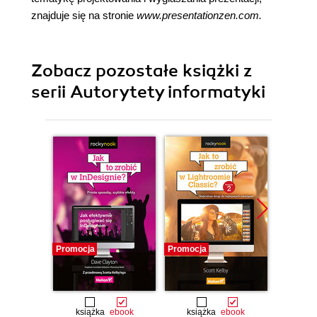
znajduje się na stronie
www.presentationzen.com.
Zobacz pozostałe książki z
serii Autorytety informatyki
Promocja
Promocja
Promocj
książka
ebook
książka
ebook
ksią