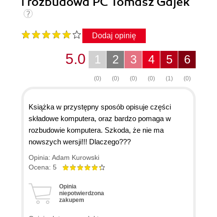
i rozbudowa PC Tomasz Gajek
Dodaj opinię
5.0
1
2
3
4
5
6
(0)
(0)
(0)
(0)
(1)
(0)
Książka w przystępny sposób opisuje części
składowe komputera, oraz bardzo pomaga w
rozbudowie komputera. Szkoda, że nie ma
nowszych wersji!!! Dlaczego???
Opinia: Adam Kurowski
Ocena: 5
Opinia
niepotwierdzona
zakupem