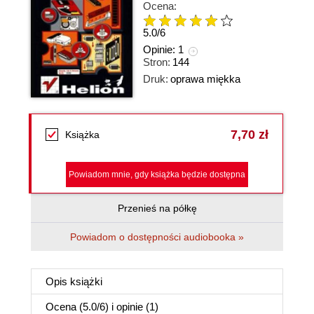
Ocena:
5.0
/
6
Opinie:
1
Stron:
144
Druk:
oprawa miękka
7,70 zł
Książka
Powiadom mnie, gdy książka będzie dostępna
Przenieś na półkę
Powiadom o dostępności audiobooka »
Opis
książki
Ocena (
5.0
/
6
) i opinie (1)