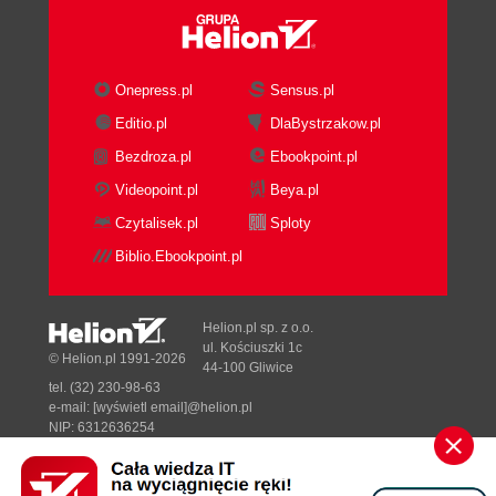
Onepress.pl
Sensus.pl
Editio.pl
DlaBystrzakow.pl
Bezdroza.pl
Ebookpoint.pl
Videopoint.pl
Beya.pl
Czytalisek.pl
Sploty
Biblio.Ebookpoint.pl
Helion.pl sp. z o.o.
ul. Kościuszki 1c
© Helion.pl 1991-2026
44-100 Gliwice
tel. (32) 230-98-63
e-mail:
[wyświetl email]@helion.pl
NIP: 6312636254
Regon: 241989027
Designed with ♥ by
Tonik.pl