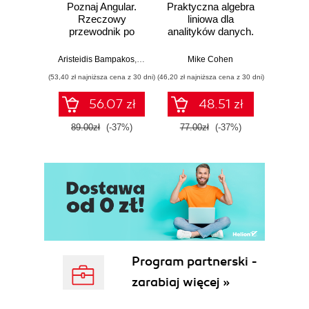
Poznaj Angular.
Praktyczna algebra
Ele
Rzeczowy
liniowa dla
Pro
przewodnik po
analityków danych.
pas
tworzeniu aplikacji
Od podstawowych
webowych z
koncepcji do
Aristeidis Bampakos
,
Pablo Deeleman
Mike Cohen
Wit
użyciem
użytecznych
(53,40 zł najniższa cena z 30 dni)
(46,20 zł najniższa cena z 30 dni)
(29,94 zł naj
frameworku
aplikacji w
Angular 15.
Pythonie
56.07 zł
48.51 zł
Wydanie IV
89.00zł
(-37%)
77.00zł
(-37%)
49.9
Program partnerski -
zarabiaj więcej »