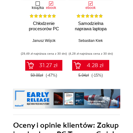
książka
ebook
ebook
Chłodzenie
Samodzielna
Diag
procesorów PC
naprawa laptopa
nap
główny
Janusz Wójcik
Sebastian Kiek
Seba
(29,49 zł najniższa cena z 30 dni)
(4,28 zł najniższa cena z 30 dni)
(25,32 zł naj
31.27 zł
4.28 zł
59.00zł
(-47%)
5.04zł
(-15%)
29.7
Oceny i opinie klientów: Zakup