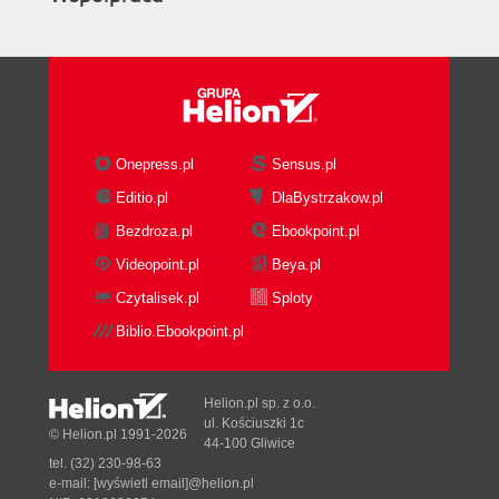
Onepress.pl
Sensus.pl
Editio.pl
DlaBystrzakow.pl
Bezdroza.pl
Ebookpoint.pl
Videopoint.pl
Beya.pl
Czytalisek.pl
Sploty
Biblio.Ebookpoint.pl
Helion.pl sp. z o.o.
ul. Kościuszki 1c
© Helion.pl 1991-2026
44-100 Gliwice
tel. (32) 230-98-63
e-mail:
[wyświetl email]@helion.pl