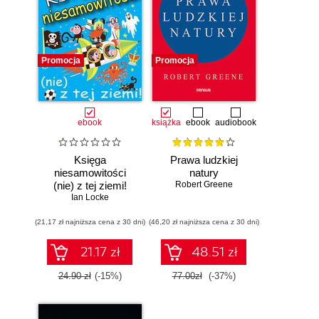
Promocja
Promocja
ebook
książka
ebook
audiobook
Księga
Prawa ludzkiej
niesamowitości
natury
(nie) z tej ziemi!
Robert Greene
Księga faktów
Ian Locke
prawdziwych, choć
(21,17 zł najniższa cena z 30 dni)
niezwykłych
(46,20 zł najniższa cena z 30 dni)
21.17 zł
48.51 zł
24.90 zł
(-15%)
77.00zł
(-37%)